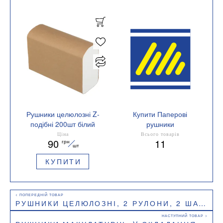
Рушники целюлозні Z-
Купити Паперові
подібні 200шт білий
рушники
BUROCLEAN 10100115
Кількість в упаковці 200
Ціна
Всього товарів
90
11
грн
шт
шт
КУПИТИ
РУШНИКИ ЦЕЛЮЛОЗНІ, 2 РУЛОНИ, 2 ШАРИ, 38 ВІДРИВІВ, BUROCLEAN, 10100400