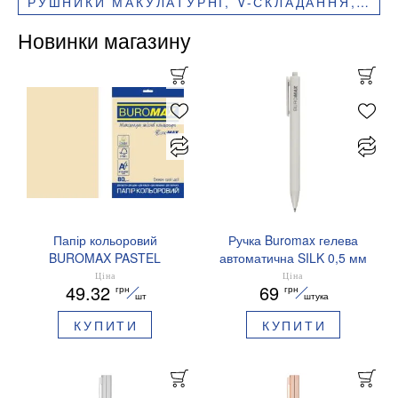
РУШНИКИ МАКУЛАТУРНІ, V-СКЛАДАННЯ, 1 ШАР, 160 ШТ, 25Х22.5 СМ, BUROCLEAN, 10100101
Новинки магазину
Папір кольоровий
Ручка Buromax гелева
BUROMAX PASTEL
автоматична SILK 0,5 мм
EUROMAX 20 арк А4 80 г/
сині чорнила BM.83100
Ціна
Ціна
49.32
69
грн
грн
мс BM.2721220E-08
шт
штука
КУПИТИ
КУПИТИ