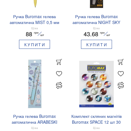
Ручка Buromax гелева
Ручка гелева Buromax
автоматична MIST 0,5 мм
автоматична NIGHT SKY
сині чорнила BM.83103
ZODIAC 0.5 мм
Ціна
Ціна
88
43.68
грн
грн
ароматизований грип синє
шт
шт
чорнило BM.8379-01
КУПИТИ
КУПИТИ
Ручка гелева Buromax
Комплект скляних магнітів
автоматична ARABESKI
Buromax SPACE 12 шт 30
0.5 мм ароматизований
мм BM.0048
Ціна
Ціна