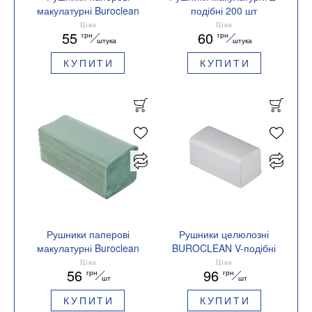
макулатурні Buroclean
подібні 200 шт
10100114 V-подібні
BUROCLEAN 10100118
Ціна
Ціна
55
60
грн
грн
23х24 см 200 шт. зелені
штука
штука
КУПИТИ
КУПИТИ
Рушники паперові
Рушники целюлозні
макулатурні Buroclean
BUROCLEAN V-подібні
V-подібні 200шт зелені
200 шт 2-х шарові
Ціна
Ціна
56
96
грн
грн
10100107_K
10100120
шт
шт
КУПИТИ
КУПИТИ