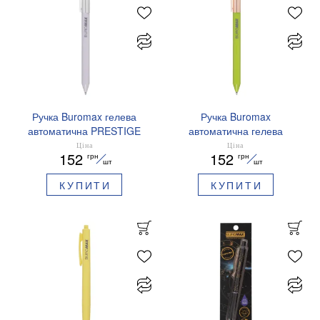
Ручка Buromax гелева
Ручка Buromax
автоматична PRESTIGE
автоматична гелева
SILVER 0,5 мм сині
PRESTIGE GOLD 0,5 мм
Ціна
Ціна
152
152
грн
грн
чорнила BM.83102
сині чорнила BM.83101
шт
шт
КУПИТИ
КУПИТИ