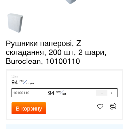
Рушники паперові, Z-
складання, 200 шт, 2 шари,
Buroclean, 10100110
Ціна
94
грн
штука
94
грн
-
+
10100110
шт
В корзину