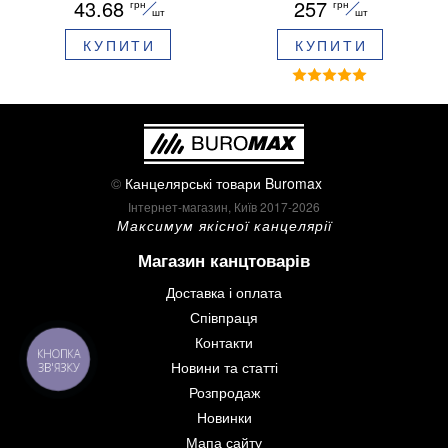
43.68
257
грн
грн
грип синє чорнило в
шт
шт
блістері BM.8379-02
КУПИТИ
КУПИТИ
©
Канцелярські товари Buromax
Інтернет-магазин, Київ 2017-2026
Максимум якісної канцелярії
Магазин канцтоварів
Доставка і оплата
Співпраця
Контакти
КНОПКА
Новини та статті
ЗВ'ЯЗКУ
Розпродаж
Новинки
Мапа сайту