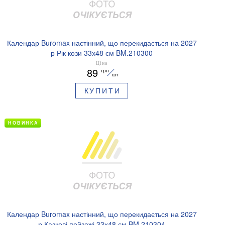
Календар Buromax настінний, що перекидається на 2027
р Рік кози 33х48 см BM.210300
Ціна
89
грн
шт
КУПИТИ
НОВИНКА
Календар Buromax настінний, що перекидається на 2027
р Казкові пейзажі 33х48 см BM.210304