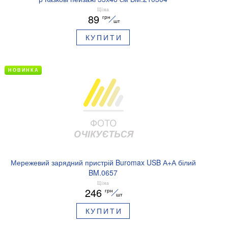
Ціна
89
грн
шт
КУПИТИ
НОВИНКА
Мережевий зарядний пристрій Buromax USB А+А білий
BM.0657
Ціна
246
грн
шт
КУПИТИ