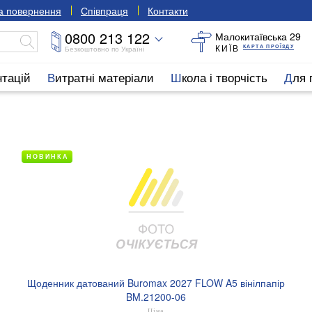
та повернення
Співпраця
Контакти
0800 213 122
Малокитаївська 29
КИЇВ
КАРТА ПРОЇЗДУ
Безкоштовно по Україні
нтацій
Витратні матеріали
Школа і творчість
Для
НОВИНКА
Щоденник датований Buromax 2027 FLOW A5 вінілпапір
BM.21200-06
Ціна