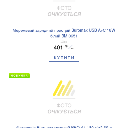
Мережевий зарядний пристрій Buromax USB A+С 18W
білий BM.0651
Ціна
401
грн
шт
КУПИТИ
НОВИНКА
Фотопапір Buromax матовий PRO А4 180 г/м2 60 л