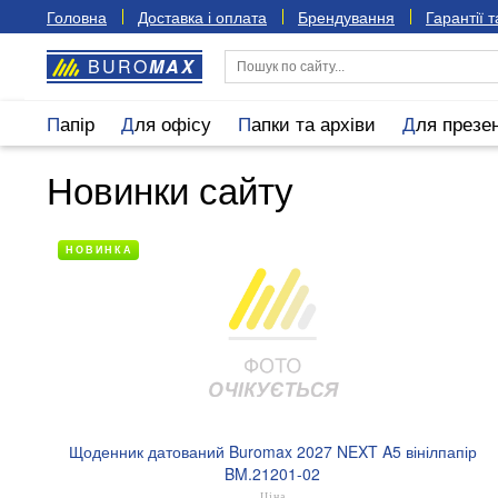
Головна
Доставка і оплата
Брендування
Гарантії 
BURO
MAX
Папір
Для офісу
Папки та архіви
Для презе
Новинки сайту
НОВИНКА
Щоденник датований Buromax 2027 NEXT A5 вінілпапір
BM.21201-02
Ціна