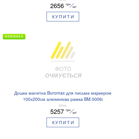
2656
грн
шт
КУПИТИ
НОВИНКА
Дошка магнітна Buromax для письма маркером
100х200см алюмінієва рамка BM.0006і
Ціна
5257
грн
шт
КУПИТИ