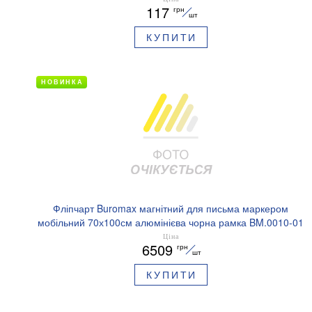
117
грн
шт
КУПИТИ
НОВИНКА
Фліпчарт Buromax магнітний для письма маркером
мобільний 70х100см алюмінієва чорна рамка BM.0010-01
Ціна
6509
грн
шт
КУПИТИ