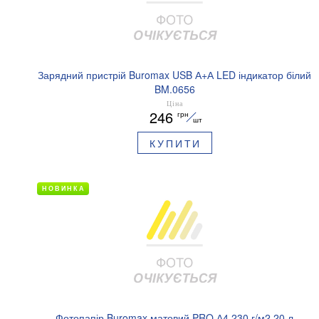
Зарядний пристрій Buromax USB А+А LED індикатор білий
BM.0656
Ціна
246
грн
шт
КУПИТИ
НОВИНКА
Фотопапір Buromax матовий PRO А4 230 г/м2 20 л