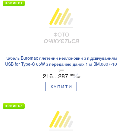
НОВИНКА
Кабель Buromax плетений нейлоновий з підсвічуванням
USB for Type-C 65W з передачею даних 1 м BM.0607-10
Ціна
216...287
грн
шт
КУПИТИ
НОВИНКА