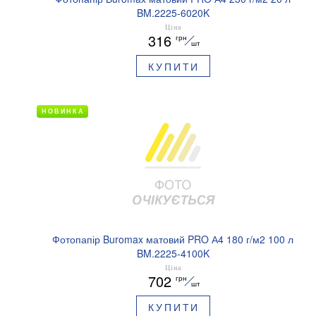
BM.2225-6020K
Ціна
316
грн
шт
КУПИТИ
НОВИНКА
Фотопапір Buromax матовий PRO А4 180 г/м2 100 л
BM.2225-4100K
Ціна
702
грн
шт
КУПИТИ