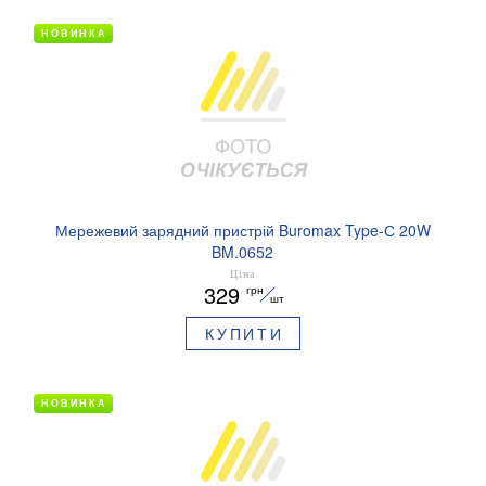
НОВИНКА
Мережевий зарядний пристрій Buromax Type-С 20W
BM.0652
Ціна
329
грн
шт
КУПИТИ
НОВИНКА