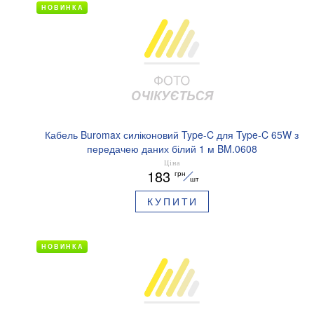
НОВИНКА
Кабель Buromax силіконовий Type-C для Type-C 65W з
передачею даних білий 1 м BM.0608
Ціна
183
грн
шт
КУПИТИ
НОВИНКА