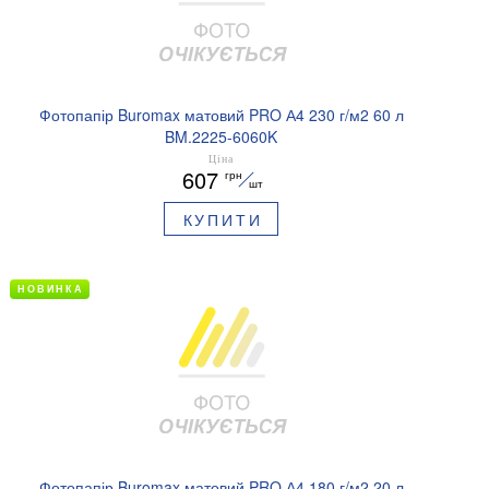
Фотопапір Buromax матовий PRO А4 230 г/м2 60 л
BM.2225-6060K
Ціна
607
грн
шт
КУПИТИ
НОВИНКА
Фотопапір Buromax матовий PRO А4 180 г/м2 20 л