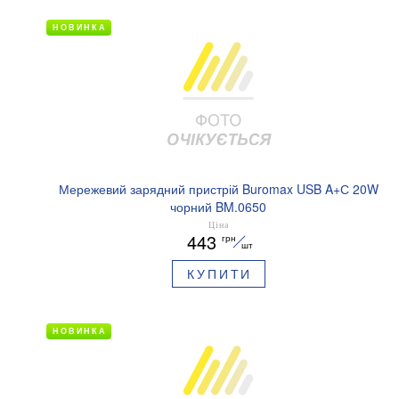
НОВИНКА
Мережевий зарядний пристрій Buromax USB A+С 20W
чорний BM.0650
Ціна
443
грн
шт
КУПИТИ
НОВИНКА