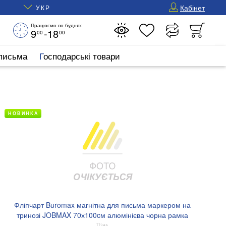
Кабінет
УКР
Працюємо по буднях
9
-18
00
00
 письма
Господарські товари
НОВИНКА
Фліпчарт Buromax магнітна для письма маркером на
тринозі JOBMAX 70х100cм алюмінієва чорна рамка
BM.0011-01
Ціна