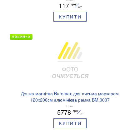
117
грн
шт
КУПИТИ
НОВИНКА
Дошка магнітна Buromax для письма маркером
120х200см алюмінієва рамка BM.0007
Ціна
5778
грн
шт
КУПИТИ