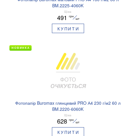
BM.2225-4060K
Ціна
491
грн
шт
КУПИТИ
НОВИНКА
Фотопапір Buromax глянцевий PRO А4 230 г/м2 60 л
BM.2220-6060K
Ціна
628
грн
шт
КУПИТИ