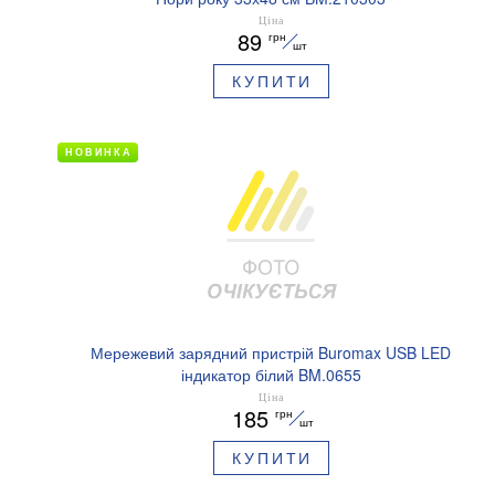
Ціна
89
грн
шт
КУПИТИ
НОВИНКА
Мережевий зарядний пристрій Buromax USB LED
індикатор білий BM.0655
Ціна
185
грн
шт
КУПИТИ