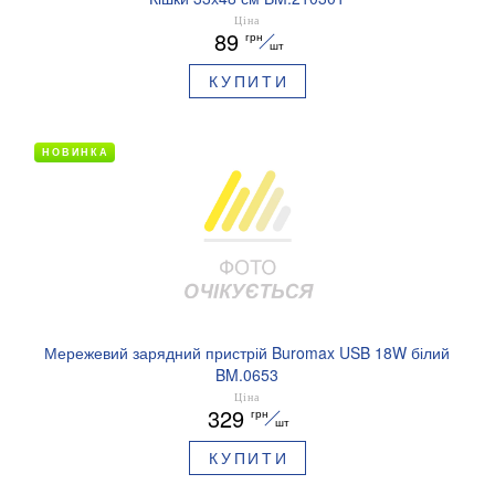
Ціна
89
грн
шт
КУПИТИ
НОВИНКА
Мережевий зарядний пристрій Buromax USB 18W білий
BM.0653
Ціна
329
грн
шт
КУПИТИ