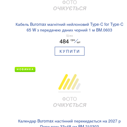
Кабель Buromax магнітний нейлоновий Type-C for Type-C
65 W з передачею даних чорний 1 м BM.0603
Ціна
484
грн
шт
КУПИТИ
НОВИНКА
Календар Buromax настінний перекидається на 2027 р
Пори року 33х48 см BM.210303