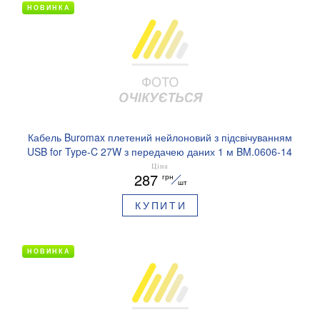
НОВИНКА
Кабель Buromax плетений нейлоновий з підсвічуванням
USB for Type-C 27W з передачею даних 1 м BM.0606-14
Ціна
287
грн
шт
КУПИТИ
НОВИНКА