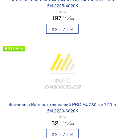
BM.2225-4020K
Ціна
197
грн
шт
КУПИТИ
НОВИНКА
Фотопапір Buromax глянцевий PRO А4 230 г/м2 20 л
BM.2220-6020K
Ціна
321
грн
шт
КУПИТИ