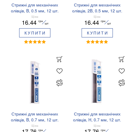
Стрижні для механічних
Стрижні для механічних
олівців, B, 0.5 мм, 12 шт.
олівців, 2B, 0.5 мм, 12 шт.
BUROMAX BM.8661
BUROMAX BM.8660
Ціна
Ціна
16.44
16.44
грн
грн
шт
шт
КУПИТИ
КУПИТИ
Стрижні для механічних
Стрижні для механічних
олівців, B, 0.7 мм, 12 шт.
олівців, H, 0.7 мм, 12 шт.
BUROMAX BM.8664
BUROMAX BM.8665
Ціна
Ціна
17.76
17.76
грн
грн