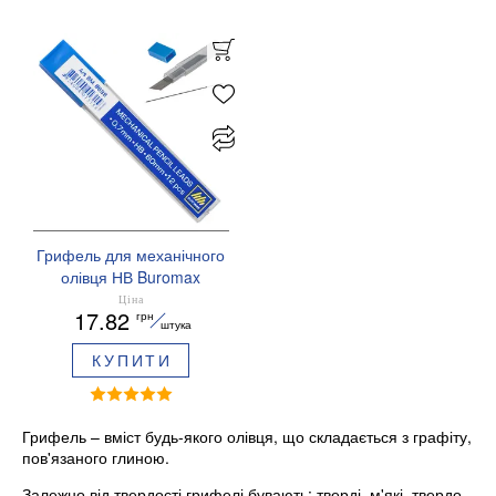
Грифель для механічного
олівця НВ Buromax
ВМ.8698
Ціна
17.82
грн
штука
КУПИТИ
Грифель – вміст будь-якого олівця, що складається з графіту,
пов'язаного глиною.
Залежно від твердості грифелі бувають: тверді, м'які, твердо-