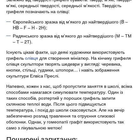
м'які, середньої твердості, середньої м'якості. Твердість
грифеля позначають на олівці:
Європейського зразка від м'якого до найтвердішого (B –
HB – F – H - 2H);
Радянського зразка від м'якого до найтвердішого (М – ТМ
– Т – 2Т).
Існують цікаві факти, що деякі художники використовують
грифель
олівця
для створення мініатюр. На кінчику грифеля
олівця скульптори творять шедеври у вигляді: черевика,
кнопки, стільці, гудзики, штопори… і навіть зображення
скульптури Елвіса Преслі.
Напевно, кожен з нас, щоб пропустити заняття в школі, всіма
способами намагався симулювати температуру. Один із
таких способів, розтертий у порошок грифель запити
склянкою теплої води. Після цього підвищується
температура, і похід до школи скасовується. Але на вечір
забезпечено розлад травлення та отруєння слизової
оболонки. Однак, у гомеопатії графіт використовують так
само з лікувальною метою!
Поширені запитання: