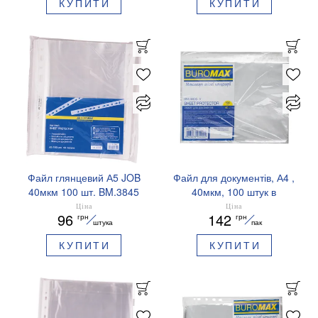
КУПИТИ
КУПИТИ
Файл глянцевий А5 JOB
Файл для документів, А4 ,
40мкм 100 шт. BM.3845
40мкм, 100 штук в
Buromax
упаковці BUROMAX
Ціна
Ціна
96
142
грн
грн
BM.3805-y
штука
пак
КУПИТИ
КУПИТИ