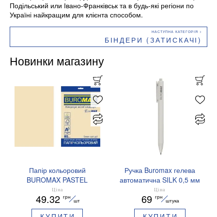
Подільський или Івано-Франківськ та в будь-які регіони по
Україні найкращим для клієнта способом.
БІНДЕРИ (ЗАТИСКАЧІ)
Новинки магазину
Папір кольоровий
Ручка Buromax гелева
BUROMAX PASTEL
автоматична SILK 0,5 мм
EUROMAX 20 арк А4 80 г/
сині чорнила BM.83100
Ціна
Ціна
49.32
69
грн
грн
мс BM.2721220E-08
шт
штука
КУПИТИ
КУПИТИ