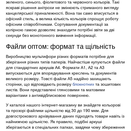
зеленого, синього, фіолетового та червоного кольорів. Такі
яскраві рішення анітрохи не змінюють стриманого вигляду
канцелярської приналежності. Вона так само вписується в
офісний стиль, а велика кількість кольорів спрощує роботу
офісним співробітникам. Сортування документації за
колірною гамою дозволяє знаходити потрібні звіти за дві
секунди без монотонного вивчення інформації.
Файли оптом: формат та щільність
Виробництво мультифори різних форматів потрібне для
зберігання різних типів паперів. Найчастіше купуються файли
для стандартних аркушів А4. Формати А1, А2 та А3
випускаються для впорядкування креслень та документів
великого розміру. Товсті файли А5 надійно захищають
сторінки, що відповідають розміру
блокнотних
та зошитових
листів. Вони представлені глянсовими та матовими
варіантами з антивідблисковою поверхнею.
У каталозі нашого інтернет-магазину ви знайдете кольорові
та прозорі файлики щільністю від 30 до 190 мкм. Для
довгострокового архівування даних підходять товари навіть із
найнижчою щільністю. Як правило, подібні аркуші
зберігаються в спеціальних папках, завдяки чому збереження