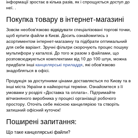
інформації зростає в кілька разів, як і спрощується доступ до
неї. .
Покупка товару в інтернет-магазині
Зовсім необов'язково відвідувати спеціалізовані торгові точки,
щоб купити файли в Києві. Досить ознайомитись з
асортиментом інтернет-магазину та підібрати оптимальний
для себе варіант. Зручні фільтри скорочують процес пошуку
мультифори у каталозі. До того ж разом з файлами, що
розповсюджуються комплектами від 10 до 100 штук, можна
придбати інші
канцелярські приладдя
, які обов'язково
знадобляться в офісі.
Продукція за доступними цінами доставляється по Києву та в
інші міста України в найкоротші терміни. Ознайомтеся з її
умовами у розділі «Доставка та оплата». Підтримайте
вітчизняного виробника у процесі організації робочого
простору. Оточіть себе якісною канцелярією та створіть
затишний офісний куточок!
Поширені запитання:
Що таке канцелярські файли?