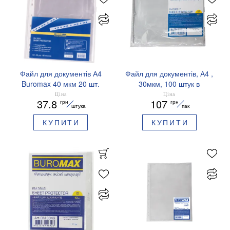
Файл для документів А4
Файл для документів, А4 ,
Buromax 40 мкм 20 шт.
30мкм, 100 штук в
BM.3806
упаковці BUROMAX
Ціна
Ціна
37.8
107
грн
грн
BM.3800-y
штука
пак
КУПИТИ
КУПИТИ