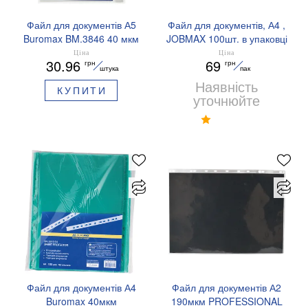
Файл для документів А5
Файл для документів, А4 ,
Buromax BM.3846 40 мкм
JOBMAX 100шт. в упаковці
20 шт.
BUROMAX BM.3804
Ціна
Ціна
30.96
69
грн
грн
штука
пак
Наявність
КУПИТИ
уточнюйте
Файл для документів А4
Файл для документів А2
Buromax 40мкм
190мкм PROFESSIONAL