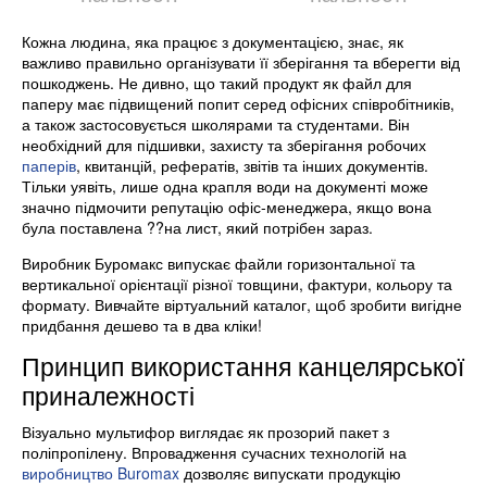
Кожна людина, яка працює з документацією, знає, як
важливо правильно організувати її зберігання та вберегти від
пошкоджень. Не дивно, що такий продукт як файл для
паперу має підвищений попит серед офісних співробітників,
а також застосовується школярами та студентами. Він
необхідний для підшивки, захисту та зберігання робочих
паперів
, квитанцій, рефератів, звітів та інших документів.
Тільки уявіть, лише одна крапля води на документі може
значно підмочити репутацію офіс-менеджера, якщо вона
була поставлена ??на лист, який потрібен зараз.
Виробник Буромакс випускає файли горизонтальної та
вертикальної орієнтації різної товщини, фактури, кольору та
формату. Вивчайте віртуальний каталог, щоб зробити вигідне
придбання дешево та в два кліки!
Принцип використання канцелярської
приналежності
Візуально мультифор виглядає як прозорий пакет з
поліпропілену. Впровадження сучасних технологій на
виробництво Buromax
дозволяє випускати продукцію