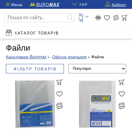
Меню
BURO
MAX
Кабінет
УКР
КАТАЛОГ ТОВАРІВ
Файли
Канцтовари Buromax
Офісне приладдя
Файли
ФІЛЬТР ТОВАРІВ