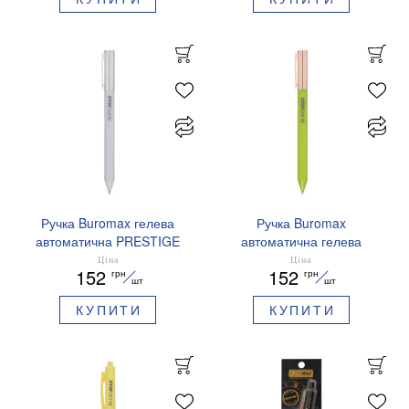
Ручка Buromax гелева
Ручка Buromax
автоматична PRESTIGE
автоматична гелева
SILVER 0,5 мм сині
PRESTIGE GOLD 0,5 мм
Ціна
Ціна
152
152
грн
грн
чорнила BM.83102
сині чорнила BM.83101
шт
шт
КУПИТИ
КУПИТИ