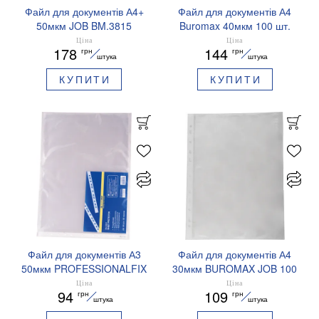
Файл для документів А4+
Файл для документів А4
50мкм JOB BM.3815
Buromax 40мкм 100 шт.
Buromax
BM.3805
Ціна
Ціна
178
144
грн
грн
штука
штука
КУПИТИ
КУПИТИ
Файл для документів А3
Файл для документів А4
50мкм PROFESSIONALFIX
30мкм BUROMAX JOB 100
BM.3831 Buromax
шт. BM.3800
Ціна
Ціна
94
109
грн
грн
штука
штука