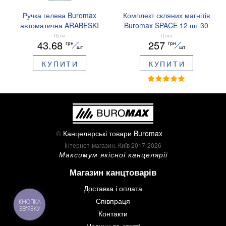
Ручка гелева Buromax
Комплект скляних магнітів
автоматична ARABESKI
Buromax SPACE 12 шт 30
0.5 мм ароматизований
мм BM.0048
Ціна
Ціна
43.68
257
грн
грн
грип синє чорнило в
шт
шт
блістері BM.8379-02
КУПИТИ
КУПИТИ
©
Канцелярські товари Buromax
Інтернет-магазин, Київ 2017-2026
Максимум якісної канцелярії
Магазин канцтоварів
Доставка і оплата
Співпраця
КНОПКА
ЗВ'ЯЗКУ
Контакти
Новини та статті