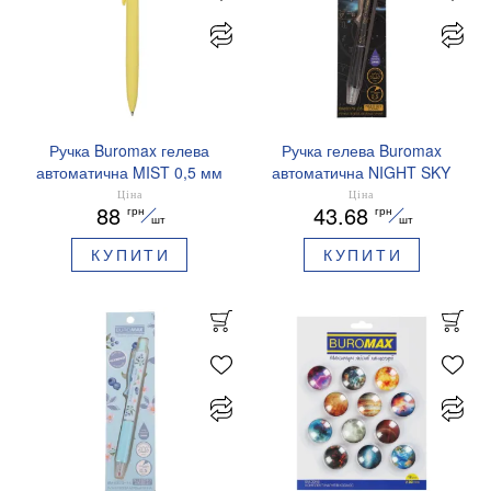
Ручка Buromax гелева
Ручка гелева Buromax
автоматична MIST 0,5 мм
автоматична NIGHT SKY
сині чорнила BM.83103
ZODIAC 0.5 мм
Ціна
Ціна
88
43.68
грн
грн
ароматизований грип синє
шт
шт
чорнило BM.8379-01
КУПИТИ
КУПИТИ