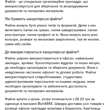
Файли - це спеціальне організаційне приладдя, що
використовується для зберігання та впорядкування
документів та паперових матеріалів.
Які бувають канцелярські файли?
Файли можуть бути різних типів та форматів. Деякі з них
включають папки на гумках, папки-швидкозшивачі, папки-
реєстратори, папки-грифелі та ін. Вони можуть мати різні
кольори, розміри та механізми закріплення, такі як кнопки,
гумки або скоби.
Де використовуються канцелярські файли?
Файли широко використовуються в офісах, навчальних
закладах, архівах, бухгалтерських відділах та інших місцях,
де необхідно організувати та зберігати документи. Вони є
невід'ємною частиною офісної та ділової роботи. Файли
використовуються співробітниками, студентами,
адміністративним персоналом та іншими людьми, яким
необхідно організувати та забезпечити доступність
документів та паперових матеріалів.
Файли купити з ціною, котра починається з 26.23 грн за
одиницю в магазині BuroMAX. Швидка доставка усіх товарів з
колекції офісне приладдя можлива в Бориспіль, Кам'янець-