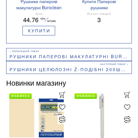
Рушники паперові
Купити Паперові
макулатурні Buroclean
рушники
10100111 V-подібні
Кількість в упаковці 160
Ціна
Всього товарів
44.76
3
грн
23х24 см 160 шт. сірі
шт
штука
КУПИТИ
РУШНИКИ ПАПЕРОВІ МАКУЛАТУРНІ BUROCLEAN V-ПОДІБНІ 200ШТ ЗЕЛЕНІ 10100107_K
РУШНИКИ ЦЕЛЮЛОЗНІ Z-ПОДІБНІ 200ШТ БІЛИЙ BUROCLEAN 10100115
Новинки магазину
НОВИНКА
НОВИНКА