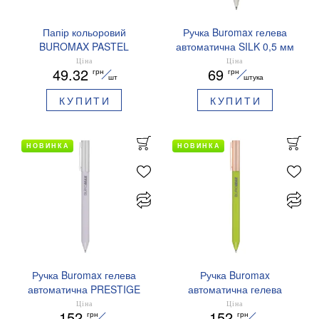
Папір кольоровий
Ручка Buromax гелева
BUROMAX PASTEL
автоматична SILK 0,5 мм
EUROMAX 20 арк А4 80 г/
сині чорнила BM.83100
Ціна
Ціна
49.32
69
грн
грн
мс BM.2721220E-08
шт
штука
КУПИТИ
КУПИТИ
НОВИНКА
НОВИНКА
Ручка Buromax гелева
Ручка Buromax
автоматична PRESTIGE
автоматична гелева
SILVER 0,5 мм сині
PRESTIGE GOLD 0,5 мм
Ціна
Ціна
152
152
грн
грн
чорнила BM.83102
сині чорнила BM.83101