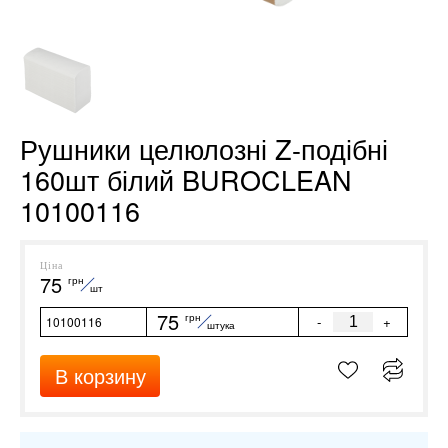
Рушники целюлозні Z-подібні
160шт білий BUROCLEAN
10100116
Ціна
75
грн
шт
75
грн
-
+
10100116
штука
В корзину