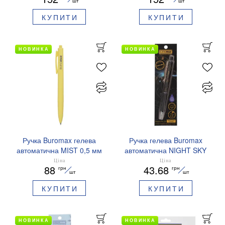
шт
шт
КУПИТИ
КУПИТИ
НОВИНКА
НОВИНКА
Ручка Buromax гелева
Ручка гелева Buromax
автоматична MIST 0,5 мм
автоматична NIGHT SKY
сині чорнила BM.83103
ZODIAC 0.5 мм
Ціна
Ціна
88
43.68
грн
грн
ароматизований грип синє
шт
шт
чорнило BM.8379-01
КУПИТИ
КУПИТИ
НОВИНКА
НОВИНКА