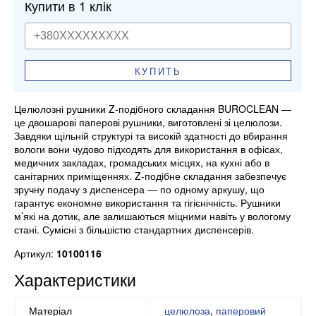
Купити в 1 клік
КУПИТЬ
Целюлозні рушники Z-подібного складання BUROCLEAN —
це двошарові паперові рушники, виготовлені зі целюлози.
Завдяки щільній структурі та високій здатності до вбирання
вологи вони чудово підходять для використання в офісах,
медичних закладах, громадських місцях, на кухні або в
санітарних приміщеннях. Z-подібне складання забезпечує
зручну подачу з диспенсера — по одному аркушу, що
гарантує економне використання та гігієнічність. Рушники
м’які на дотик, але залишаються міцними навіть у вологому
стані. Сумісні з більшістю стандартних диспенсерів.
Артикул:
10100116
Характеристики
Матеріал
целюлоза
,
паперовий