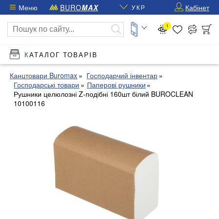
Меню
BURO
MAX
Кабінет
УКР
1
КАТАЛОГ ТОВАРІВ
Канцтовари Buromax
Господарчий інвентар
Господарські товари
Паперові рушники
Рушники целюлозні Z-подібні 160шт білий BUROCLEAN
10100116