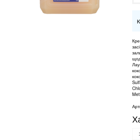
К
Кре
зас
зал
щод
Лау
кок
кок
Sul
Chl
Meth
Арт
Х