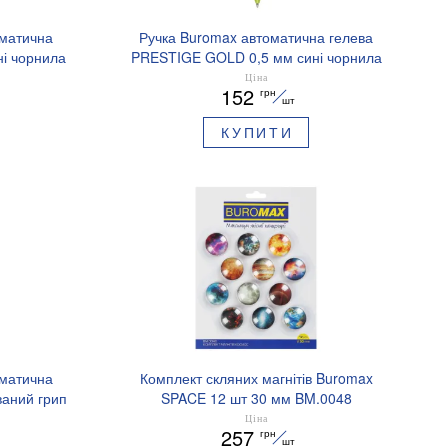
оматична
Ручка Buromax автоматична гелева
і чорнила
PRESTIGE GOLD 0,5 мм сині чорнила
BM.83101
Ціна
152
грн
шт
КУПИТИ
оматична
Комплект скляних магнітів Buromax
аний грип
SPACE 12 шт 30 мм BM.0048
.8379-02
Ціна
257
грн
шт