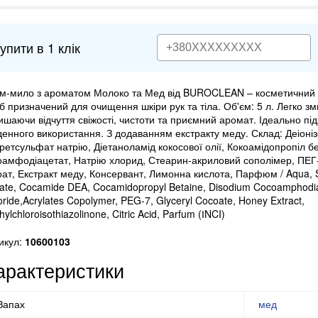
упити в 1 клік
м-мило з ароматом Молоко та Мед від BUROCLEAN – косметичний 
іб призначений для очищення шкіри рук та тіла. Об'єм: 5 л. Легко з
ишаючи відчуття свіжості, чистоти та приємний аромат. Ідеально пі
енного використання. З додаванням екстракту меду. Склад: Деіоніз
ретсульфат натрію, Діетаноламід кокосової олії, Кокоамідопропіл бе
оамфодіацетат, Натрію хлорид, Стеарин-акриловий сополімер, ПЕГ-
оат, Екстракт меду, Консервант, Лимонна кислота, Парфюм / Aqua, 
fate, Cocamide DEA, Cocamidopropyl Betaine, Disodium Cocoamphodi
oride,Acrylates Copolymer, PEG-7, Glyceryl Cocoate, Honey Extract,
ylchloroisothiazolinone, Citric Acid, Parfum (ІNCI)
икул:
10600103
арактеристики
Запах
мед