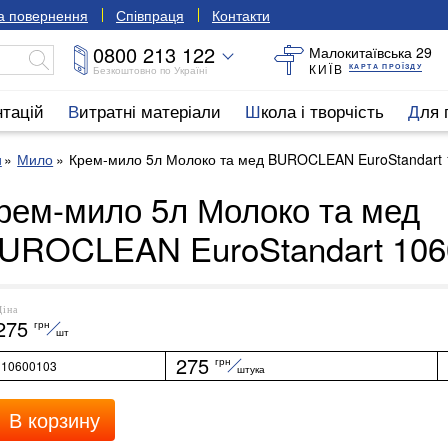
та повернення
Співпраця
Контакти
0800 213 122
Малокитаївська 29
КИЇВ
КАРТА ПРОЇЗДУ
Безкоштовно по Україні
нтацій
Витратні матеріали
Школа і творчість
Для
и
Мило
Крем-мило 5л Молоко та мед BUROCLEAN EuroStandart
рем-мило 5л Молоко та мед
UROCLEAN EuroStandart 106
Ціна
275
грн
шт
275
грн
10600103
штука
В корзину