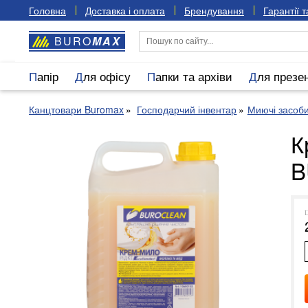
Головна
Доставка і оплата
Брендування
Гарантії 
BURO
MAX
Папір
Для офісу
Папки та архіви
Для презе
Канцтовари Buromax
Господарчий інвентар
Миючі засоб
К
B