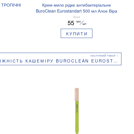
л ТРОПІЧНІ
Крем-мило рідке антибактеріальне
BuroClean Eurostandart 500 мл Алое Віра
10600203
Ціна
55
грн
шт
КУПИТИ
ТЬ КАШЕМІРУ BUROCLEAN EUROSTANDART 10600202