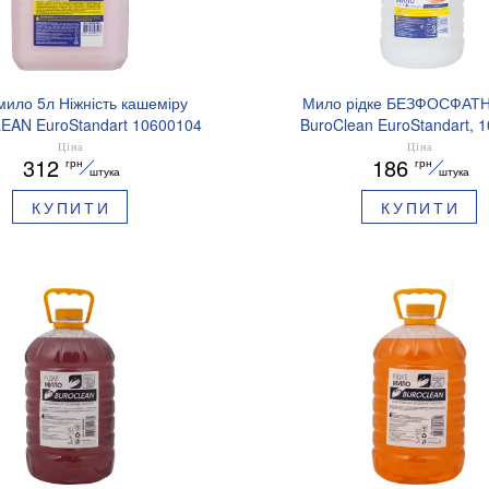
ило 5л Ніжність кашеміру
Мило рідке БЕЗФОСФАТНЕ
AN EuroStandart 10600104
BuroClean EuroStandart, 
Ціна
Ціна
312
186
грн
грн
штука
штука
КУПИТИ
КУПИТИ