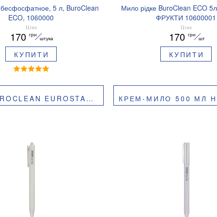
 бесфосфатное, 5 л, BuroClean
Мило рідке BuroClean ECO 5
ECO, 1060000
ФРУКТИ 10600001
Ціна
Ціна
170
170
грн
грн
штука
шт
КУПИТИ
КУПИТИ
 500 МЛ АЛОЕ ВІРА 10600203
КРЕМ-МИЛО 500 МЛ НІЖНІС