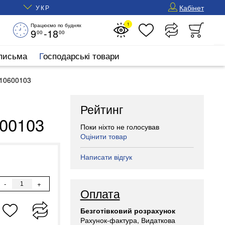
Кабінет
УКР
1
Працюємо по буднях
9
-18
00
00
 письма
Господарські товари
 10600103
Рейтинг
00103
Поки ніхто не голосував
Оцінити товар
Написати відгук
-
+
Оплата
Безготівковий розрахунок
Рахунок-фактура, Видаткова