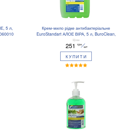
, 5 л,
Крем-мило рідке антибактеріальне
1060010
EuroStandart АЛОЕ ВІРА, 5 л, BuroClean,
10600102
Ціна
251
грн
шт
КУПИТИ