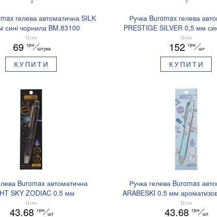
omax гелева автоматична SILK
Ручка Buromax гелева авт
м сині чорнила BM.83100
PRESTIGE SILVER 0,5 мм син
BM.83102
Ціна
Ціна
69
152
грн
грн
штука
шт
КУПИТИ
КУПИТИ
елева Buromax автоматична
Ручка гелева Buromax авт
HT SKY ZODIAC 0.5 мм
ARABESKI 0.5 мм ароматизов
зований грип синє чорнило
синє чорнило в блістері BM
Ціна
Ціна
43.68
43.68
грн
грн
BM.8379-01
шт
шт