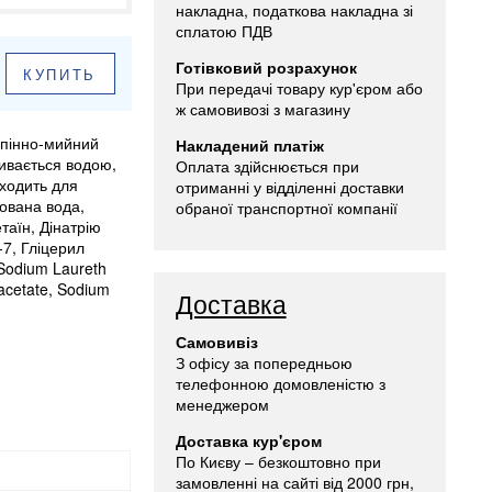
накладна, податкова накладна зі
сплатою ПДВ
Готівковий розрахунок
КУПИТЬ
При передачі товару кур'єром або
ж самовивозі з магазину
пінно-мийний
Накладений платіж
мивається водою,
Оплата здійснюється при
дходить для
отриманні у відділенні доставки
ована вода,
обраної транспортної компанії
таїн, Дінатрію
7, Гліцерил
Sodium Laureth
acetate, Sodium
Доставка
Самовивіз
З офісу за попередньою
телефонною домовленістю з
менеджером
Доставка кур'єром
По Києву – безкоштовно при
замовленні на сайті від 2000 грн,