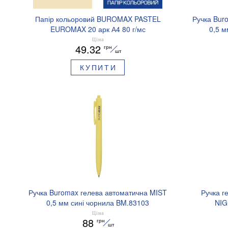
Папір кольоровий BUROMAX PASTEL
Ручка Bur
EUROMAX 20 арк А4 80 г/мс
0,5 м
BM.2721220E-08
Ціна
49.32
грн
шт
КУПИТИ
Ручка Buromax гелева автоматична MIST
Ручка г
0,5 мм сині чорнила BM.83103
NIG
аромати
Ціна
88
грн
шт