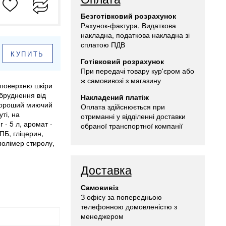
Безготівковий розрахунок
Рахунок-фактура, Видаткова
накладна, податкова накладна зі
сплатою ПДВ
КУПИТЬ
Готівковий розрахунок
При передачі товару кур'єром або
ж самовивозі з магазину
 поверхню шкіри
абруднення від
Накладений платіж
 хороший миючий
Оплата здійснюється при
ті, на
отриманні у відділенні доставки
 - 5 л, аромат -
обраної транспортної компанії
ПБ, гліцерин,
полімер стиролу,
Доставка
Самовивіз
З офісу за попередньою
телефонною домовленістю з
менеджером