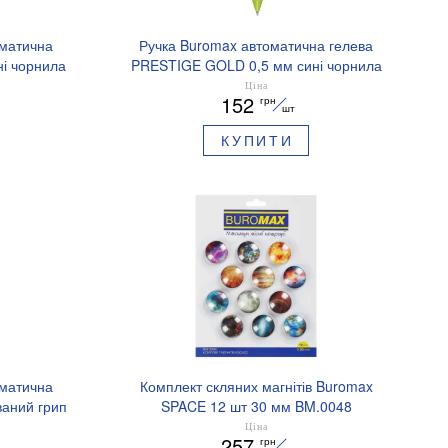
оматична
Ручка Buromax автоматична гелева
і чорнила
PRESTIGE GOLD 0,5 мм сині чорнила
BM.83101
Ціна
152
грн
шт
КУПИТИ
оматична
Комплект скляних магнітів Buromax
аний грип
SPACE 12 шт 30 мм BM.0048
.8379-02
Ціна
257
грн