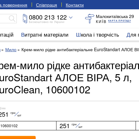
та повернення
Співпраця
Контакти
0800 213 122
Малокитаївська 29
КИЇВ
КАРТА ПРОЇЗДУ
Безкоштовно по Україні
нтацій
Витратні матеріали
Школа і творчість
Для
и
Мило
Крем-мило рідке антибактеріальне EuroStandart АЛОЕ ВІР
рем-мило рідке антибактеріа
uroStandart АЛОЕ ВІРА, 5 л,
uroClean, 10600102
Ціна
251
грн
шт
251
грн
10600102
шт