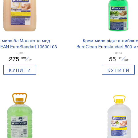
-мило 5л Молоко та мед
Крем-мило рідке антибакт
AN EuroStandart 10600103
BuroClean Eurostandart 500 м
10600203
Ціна
Ціна
275
55
грн
грн
шт
шт
КУПИТИ
КУПИТИ