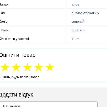
Запах
алое
Тип
антибактеріальну
Колір
зелений
Об'єм
5000 мл
Кількість в упаковці
1 шт
Оцінити товар
Оцініть, будь ласка, товар
Додати відгук
Ваше ім'я