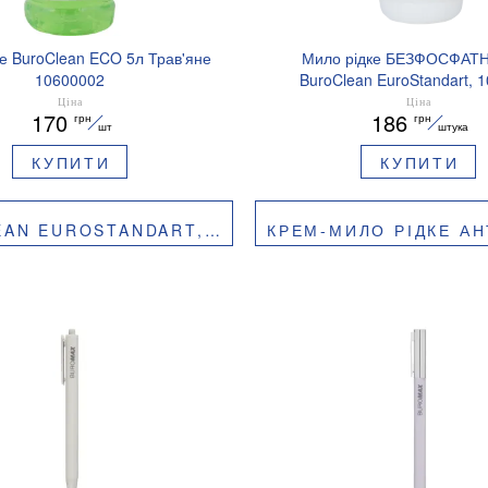
е BuroClean ECO 5л Трав'яне
Мило рідке БЕЗФОСФАТНЕ
10600002
BuroClean EuroStandart, 
Ціна
Ціна
170
186
грн
грн
шт
штука
КУПИТИ
КУПИТИ
UROSTANDART, 1060010
КРЕМ-МИЛО РІДКЕ АНТИБАКТЕРІА