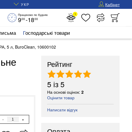
Кабінет
УКР
1
Працюємо по буднях
9
-18
00
00
 письма
Господарські товари
А, 5 л, BuroClean, 10600102
льне
Рейтинг
5
із
5
На основі оцінок:
2
Оцінити товар
Написати відгук
-
+
Оплата