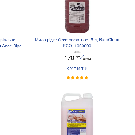
еріальне
Мило рідке бесфосфатное, 5 л, BuroClean
л Алое Віра
ECO, 1060000
Ціна
170
грн
штука
КУПИТИ