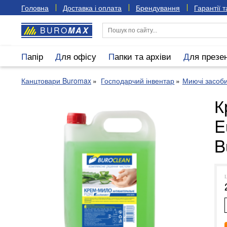
Головна
Доставка і оплата
Брендування
Гарантії 
BURO
MAX
Папір
Для офісу
Папки та архіви
Для презе
Канцтовари Buromax
Господарчий інвентар
Миючі засоб
К
E
B