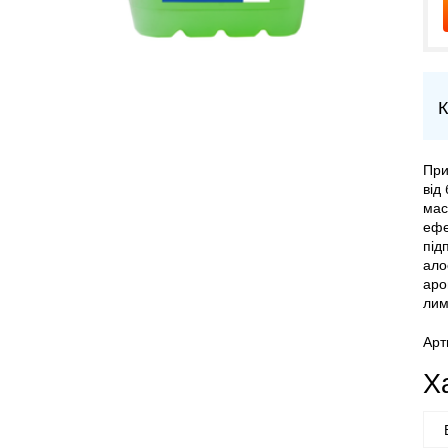
К
При
від
мас
ефе
під
ало
аро
лим
Арт
Х