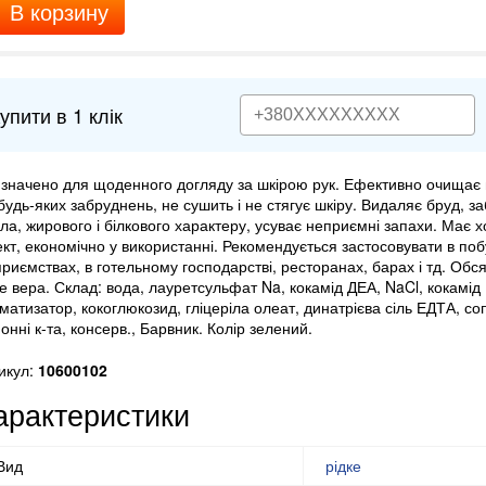
В корзину
упити в 1 клік
значено для щоденного догляду за шкірою рук. Ефективно очищає
 будь-яких забруднень, не сушить і не стягує шкіру. Видаляє бруд, з
ла, жирового і білкового характеру, усуває неприємні запахи. Має
кт, економічно у використанні. Рекомендується застосовувати в побу
приємствах, в готельному господарстві, ресторанах, барах і тд. Обсяг
е вера. Склад: вода, лауретсульфат Na, кокамід ДЕА, NaCl, кокамід 
матизатор, кокоглюкозид, гліцеріла олеат, динатрієва сіль ЕДТА, со
онні к-та, консерв., Барвник. Колір зелений.
икул:
10600102
арактеристики
Вид
рідке