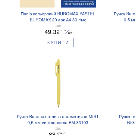
Папір кольоровий BUROMAX PASTEL
Ручка Bur
EUROMAX 20 арк А4 80 г/мс
0,5 м
BM.2721220E-08
Ціна
49.32
грн
шт
КУПИТИ
Ручка Buromax гелева автоматична MIST
Ручка г
0,5 мм сині чорнила BM.83103
NIG
аромати
Ціна
88
грн