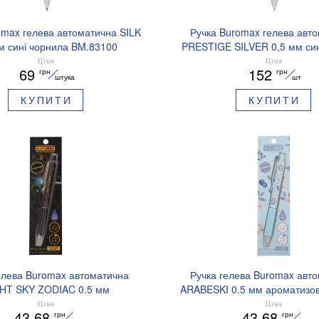
omax гелева автоматична SILK
Ручка Buromax гелева авт
м сині чорнила BM.83100
PRESTIGE SILVER 0,5 мм син
BM.83102
Ціна
Ціна
69
152
грн
грн
штука
шт
КУПИТИ
КУПИТИ
елева Buromax автоматична
Ручка гелева Buromax авт
HT SKY ZODIAC 0.5 мм
ARABESKI 0.5 мм ароматизов
зований грип синє чорнило
синє чорнило в блістері BM
Ціна
Ціна
43.68
43.68
грн
грн
BM.8379-01