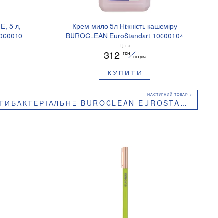
, 5 л,
Крем-мило 5л Ніжність кашеміру
1060010
BUROCLEAN EuroStandart 10600104
Ціна
312
грн
штука
КУПИТИ
ЛЬНЕ BUROCLEAN EUROSTANDART 500 МЛ АЛОЕ ВІРА 10600203