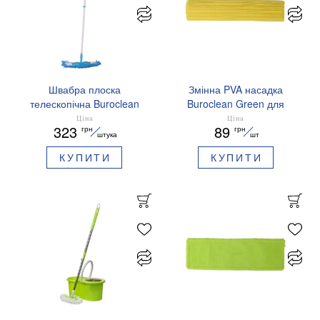
Швабра плоска
Змінна PVA насадка
телескопічна Buroclean
Buroclean Green для
10300107
швабри метелик 27 см
Ціна
Ціна
323
89
грн
грн
10300207
штука
шт
КУПИТИ
КУПИТИ