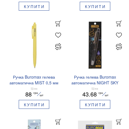
КУПИТИ
КУПИТИ
Ручка Buromax гелева
Ручка гелева Buromax
автоматична MIST 0,5 мм
автоматична NIGHT SKY
сині чорнила BM.83103
ZODIAC 0.5 мм
Ціна
Ціна
88
43.68
грн
грн
ароматизований грип синє
шт
шт
чорнило BM.8379-01
КУПИТИ
КУПИТИ