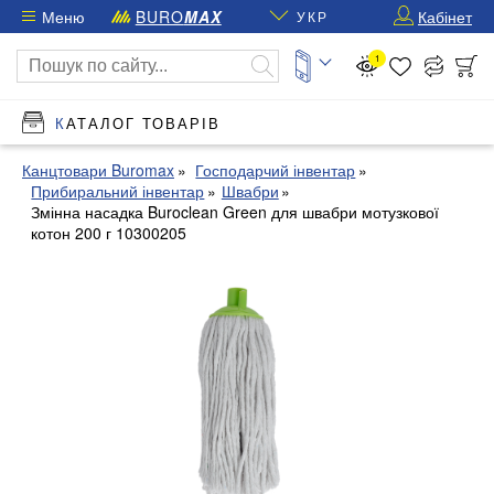
Меню
BURO
MAX
Кабінет
УКР
1
КАТАЛОГ ТОВАРІВ
Канцтовари Buromax
Господарчий інвентар
Прибиральний інвентар
Швабри
Змінна насадка Buroclean Green для швабри мотузкової
котон 200 г 10300205