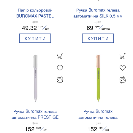
Папір кольоровий
Ручка Buromax гелева
BUROMAX PASTEL
автоматична SILK 0,5 мм
EUROMAX 20 арк А4 80 г/
сині чорнила BM.83100
Ціна
Ціна
49.32
69
грн
грн
мс BM.2721220E-08
шт
штука
КУПИТИ
КУПИТИ
Ручка Buromax гелева
Ручка Buromax
автоматична PRESTIGE
автоматична гелева
SILVER 0,5 мм сині
PRESTIGE GOLD 0,5 мм
Ціна
Ціна
152
152
грн
грн
чорнила BM.83102
сині чорнила BM.83101
шт
шт