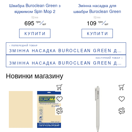
Швабра Buroclean Green з
Змінна насадка для
віджимом Spin Mop 2
швабри Buroclean Green
змінні насадки 10300115
мікрофібра 44x13 см 55 г
Ціна
Ціна
695
109
грн
грн
10300201
шт
шт
КУПИТИ
КУПИТИ
ЗМІННА НАСАДКА BUROCLEAN GREEN ДЛЯ ШВАБРИ МІНІ ШИНІЛ 44X13 СМ 80 Г 10300203
ЗМІННА НАСАДКА BUROCLEAN GREEN ДЛЯ ШВАБРИ МОТУЗКОВОЇ МІКРОФІБРИ 130 Г 10300206
Новинки магазину