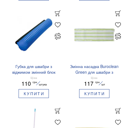
Губка для швабри з
Змінна насадка Buroclean
віджимом змінний блок
Green для швабри з
BuroClean 10300103
нейлоном 43x13 см 60 г
Ціна
Ціна
110
117
грн
грн
10300204
штука
шт
КУПИТИ
КУПИТИ