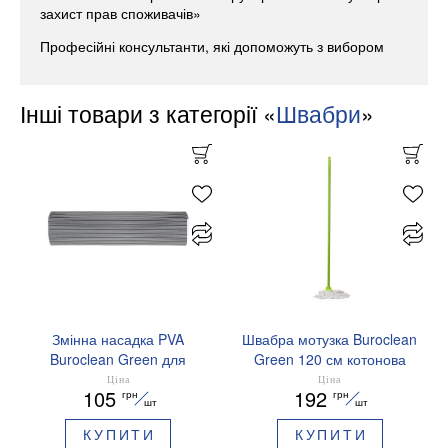
захист прав споживачів»
Професійні консультанти, які допоможуть з вибором
Інші товари з категорії «
Швабри
»
Змінна насадка PVA
Швабра мотузка Buroclean
Buroclean Green для
Green 120 см котонова
роликової швабри 27 см
насадка 200 г 10300118
Ціна
Ціна
105
192
грн
грн
10300208
шт
шт
КУПИТИ
КУПИТИ