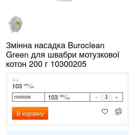
Змінна насадка Buroclean
Green для швабри мотузкової
котон 200 г 10300205
Ціна
103
грн
шт
103
грн
-
+
10300205
шт
В корзину