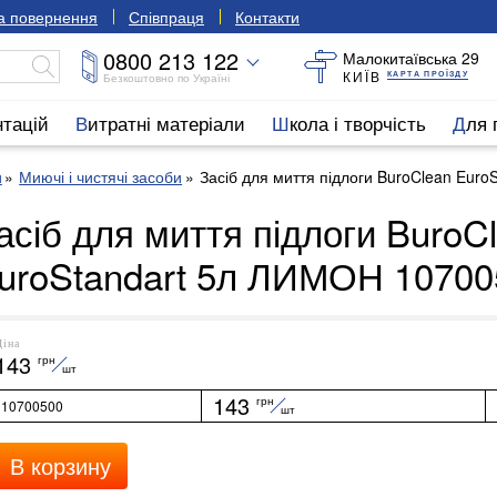
та повернення
Співпраця
Контакти
0800 213 122
Малокитаївська 29
КИЇВ
КАРТА ПРОЇЗДУ
Безкоштовно по Україні
нтацій
Витратні матеріали
Школа і творчість
Для
и
Миючі і чистячі засоби
Засіб для миття підлоги BuroClean Eur
асіб для миття підлоги BuroC
uroStandart 5л ЛИМОН 10700
Ціна
143
грн
шт
143
грн
10700500
шт
В корзину