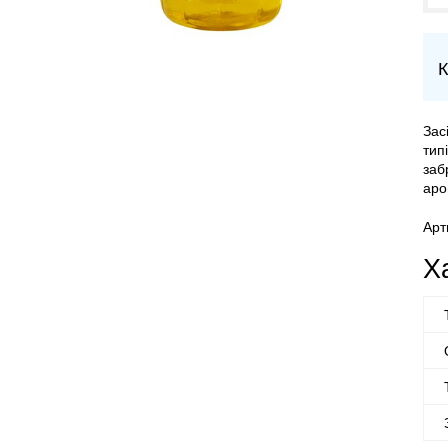
К
Зас
тип
заб
аро
Арт
Х