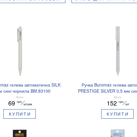
omax гелева автоматична SILK
Ручка Buromax гелева авт
м сині чорнила BM.83100
PRESTIGE SILVER 0,5 мм син
BM.83102
Ціна
Ціна
69
152
грн
грн
штука
шт
КУПИТИ
КУПИТИ