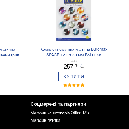
оматична
Комплект скляних магнітів Buromax
аний грип
SPACE 12 шт 30 мм BM.0048
.8379-02
Ціна
257
грн
шт
КУПИТИ
Соцмережі та партнери
Магазин канцтоварів Office-Mix
Магазин плитки