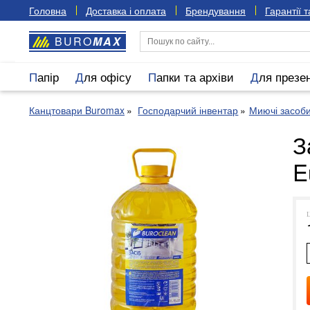
Головна
Доставка і оплата
Брендування
Гарантії 
BURO
MAX
Папір
Для офісу
Папки та архіви
Для презе
Канцтовари Buromax
Господарчий інвентар
Миючі засоб
З
E