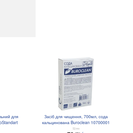
льний для
Засіб для чищення, 700мл, сода
oStandart
кальцинована Buroclean 10700001
Ціна
грн