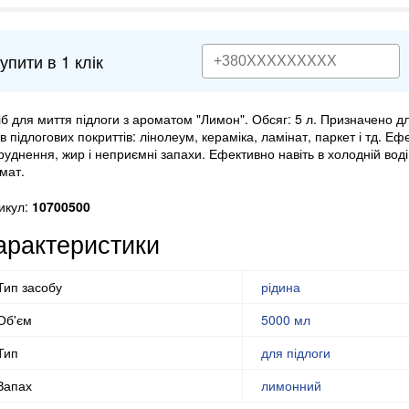
упити в 1 клік
іб для миття підлоги з ароматом "Лимон". Обсяг: 5 л. Призначено дл
ів підлогових покриттів: лінолеум, кераміка, ламінат, паркет і тд. Е
руднення, жир і неприємні запахи. Ефективно навіть в холодній вод
мат.
икул:
10700500
арактеристики
Тип засобу
рідина
Об'єм
5000 мл
Тип
для підлоги
Запах
лимонний