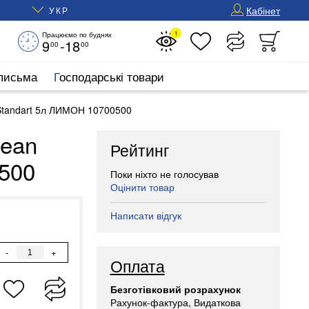
Кабінет
УКР
1
Працюємо по буднях
9
-18
00
00
 письма
Господарські товари
oStandart 5л ЛИМОН 10700500
lean
Рейтинг
500
Поки ніхто не голосував
Оцінити товар
Написати відгук
-
+
Оплата
Безготівковий розрахунок
Рахунок-фактура, Видаткова