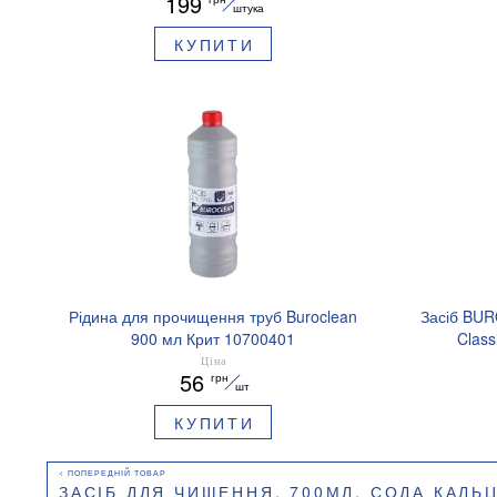
199
штука
КУПИТИ
Рідина для прочищення труб Buroclean
Засіб BUR
900 мл Крит 10700401
Class
Ціна
56
грн
шт
КУПИТИ
ЗАСІБ ДЛЯ ЧИЩЕННЯ, 700МЛ, СОДА КАЛЬЦИНОВАН