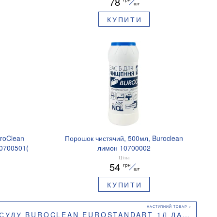
78
шт
КУПИТИ
uroClean
Порошок чистячий, 500мл, Buroclean
10700501(
лимон 10700002
Ціна
54
грн
шт
КУПИТИ
UROCLEAN EUROSTANDART 1Л ЛАЙМ ТА М'ЯТА 10700791