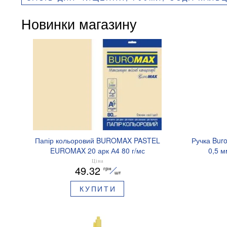
Новинки магазину
Папір кольоровий BUROMAX PASTEL
Ручка Bur
EUROMAX 20 арк А4 80 г/мс
0,5 м
BM.2721220E-08
Ціна
49.32
грн
шт
КУПИТИ