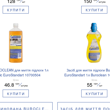
128
150
шт
штука
КУПИТИ
КУПИТИ
OCLEAN для миття підлоги 1л
Засіб для миття підлоги B
ic EuroStandart 10700504
EuroStandart 1л Buroclean 
лимон)
Ціна
Ціна
46.8
55
грн
грн
штука
шт
КУПИТИ
КУПИТИ
А BUROCLEAN 10700001
ЗАСІБ ДЛЯ МИТТЯ ПОСУДУ B