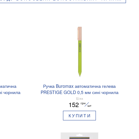
оматична
Ручка Buromax автоматична гелева
і чорнила
PRESTIGE GOLD 0,5 мм сині чорнила
BM.83101
Ціна
152
грн
шт
КУПИТИ