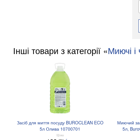
Інші товари з категорії «
Миючі і 
Засіб для миття посуду BUROCLEAN ECO
Миючий за
5л Олива 10700701
5л, Bur
Ціна
грн