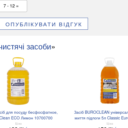
7 - 12 =
ОПУБЛІКУВАТИ ВІДГУК
чистячі засоби
»
сіб для посуду бесфосфатное,
Засіб BUROCLEAN універса
oClean ECO Лимон 10700700
миття підлоги 5л Classic Eur
10700505
Ціна
Ціна
грн
грн