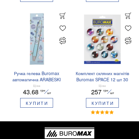
Ручка гелева Buromax
Комплект скляних магнітів
автоматична ARABESKI
Buromax SPACE 12 шт 30
0.5 мм ароматизований
мм BM.0048
Ціна
Ціна
43.68
257
грн
грн
грип синє чорнило в
шт
шт
блістері BM.8379-02
КУПИТИ
КУПИТИ