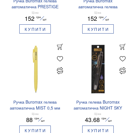
Ручка Buromax гелева
Ручка Buromax
автоматична PRESTIGE
автоматична гелева
SILVER 0,5 мм сині
PRESTIGE GOLD 0,5 мм
Ціна
Ціна
152
152
грн
грн
чорнила BM.83102
сині чорнила BM.83101
шт
шт
КУПИТИ
КУПИТИ
Ручка Buromax гелева
Ручка гелева Buromax
автоматична MIST 0,5 мм
автоматична NIGHT SKY
сині чорнила BM.83103
ZODIAC 0.5 мм
Ціна
Ціна
88
43.68
грн
грн
ароматизований грип синє
шт
шт
чорнило BM.8379-01
КУПИТИ
КУПИТИ