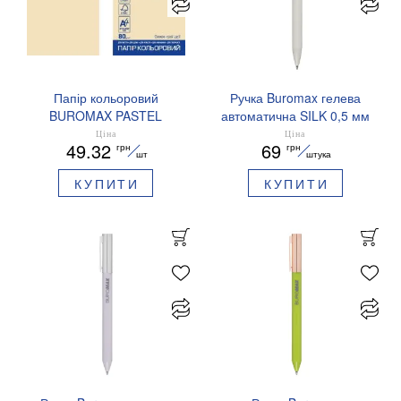
Папір кольоровий
Ручка Buromax гелева
BUROMAX PASTEL
автоматична SILK 0,5 мм
EUROMAX 20 арк А4 80 г/
сині чорнила BM.83100
Ціна
Ціна
49.32
69
грн
грн
мс BM.2721220E-08
шт
штука
КУПИТИ
КУПИТИ