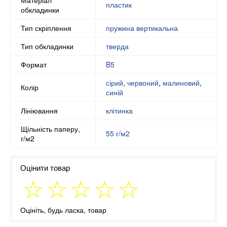
пластик
обкладинки
Тип скріплення
пружина вертикальна
Тип обкладинки
тверда
Формат
B5
сірий
,
червоний
,
малиновий
,
Колір
синій
Лініювання
клітинка
Щільність паперу,
55 г/м2
г/м2
Оцінити товар
Оцініть, будь ласка, товар