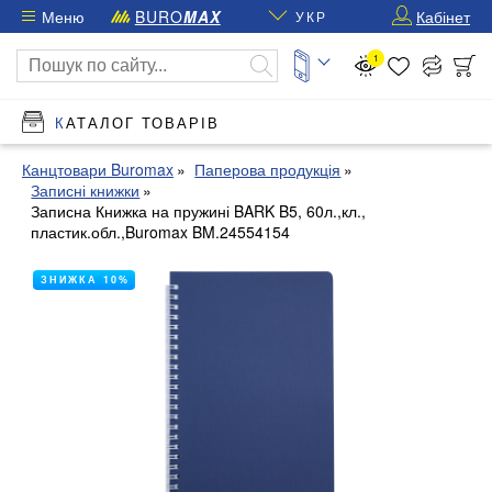
Меню
BURO
MAX
Кабінет
УКР
1
КАТАЛОГ ТОВАРІВ
Канцтовари Buromax
Паперова продукція
Записні книжки
Записна Книжка на пружині BARK B5, 60л.,кл.,
пластик.обл.,Buromax BM.24554154
ЗНИЖКА 10%