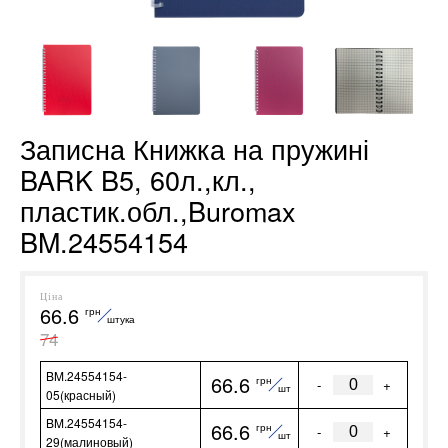
Записна Книжка на пружині
BARK B5, 60л.,кл.,
пластик.обл.,Buromax
BM.24554154
Ціна
66.6
грн
штука
74
BM.24554154-
66.6
грн
-
+
шт
05(красный)
BM.24554154-
66.6
грн
-
+
шт
29(малиновый)