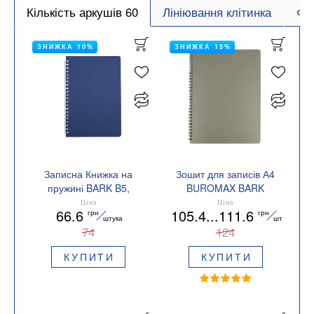
Кількість аркушів 60
Лініювання клітинка
Фо
ЗНИЖКА 10%
ЗНИЖКА 15%
Записна Книжка на
Зошит для записів А4
пружині BARK B5,
BUROMAX BARK
60л.,кл.,
BM.24454154 А4 60
Ціна
Ціна
66.6
105.4...111.6
грн
грн
пластик.обл.,Buromax
аркушів клітка
штука
шт
BM.24554154
74
124
КУПИТИ
КУПИТИ