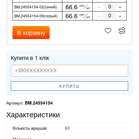
66.6
грн
-
+
BM.24554154-02(синий)
шт
66.6
грн
-
+
BM.24554154-09(серый)
шт
В корзину
Купити в 1 клік
КУПИТЬ
Артикул:
BM.24554154
Характеристики
Кількість аркушів
60
Матеріал