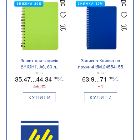
ЗНИЖКА 20%
ЗНИЖКА 10%
Зошит для записів
Записна Книжка на
BRIGHT, А6, 60 л.,
пружині BM.24554155
клітина, пластикова
Ціна
Ціна
35.47...44.34
63.9...71
грн
грн
обкладинка, BUROMAX
шт
шт
BM.24654155
44.34
71
КУПИТИ
КУПИТИ