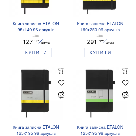
Книга записна ETALON
Книга записна ETALON
95x140 96 аркушів
190x250 96 аркушів
клітинка BUROMAX
клітинка BUROMAX
Ціна
Ціна
127
291
грн
грн
BM.296160
BM.292160
штука
штука
КУПИТИ
КУПИТИ
Книга записна ETALON
Книга записна ETALON
125x195 96 аркушів
125x195 96 аркушів