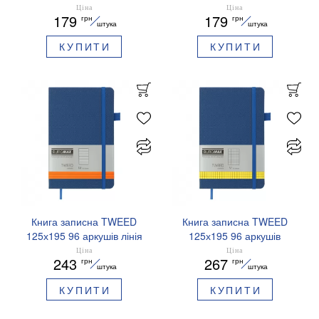
клітинка BUROMAX
чистий блок BUROMAX
Ціна
Ціна
179
179
грн
грн
BM.291160
BM.291060
штука
штука
КУПИТИ
КУПИТИ
Книга записна TWEED
Книга записна TWEED
125х195 96 аркушів лінія
125х195 96 аркушів
BUROMAX BM.291263
клітинка BUROMAX
Ціна
Ціна
243
267
грн
грн
BM.291163
штука
штука
КУПИТИ
КУПИТИ