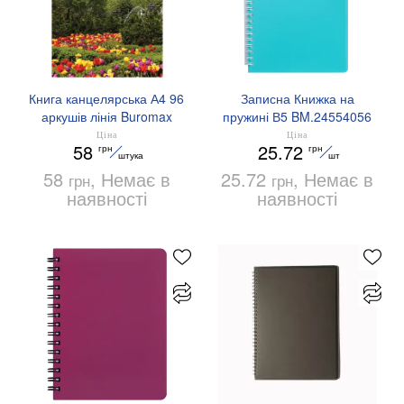
Книга канцелярська А4 96
Записна Книжка на
аркушів лінія Buromax
пружині В5 BM.24554056
BM.2409
Ціна
Ціна
58
25.72
грн
грн
штука
шт
58
, Немає в
25.72
, Немає в
грн
грн
наявності
наявності