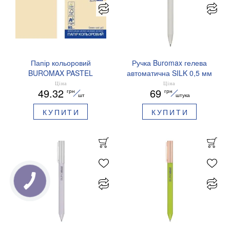
Папір кольоровий
Ручка Buromax гелева
BUROMAX PASTEL
автоматична SILK 0,5 мм
EUROMAX 20 арк А4 80 г/
сині чорнила BM.83100
Ціна
Ціна
49.32
69
грн
грн
мс BM.2721220E-08
шт
штука
КУПИТИ
КУПИТИ