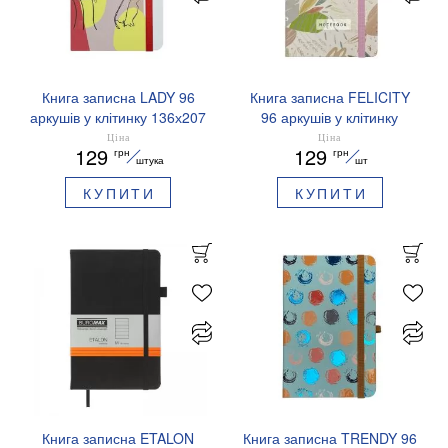
Книга записна LADY 96
Книга записна FELICITY
аркушів у клітинку 136х207
96 аркушів у клітинку
мм BUROMAX BM.255106
136х207 мм BUROMAX
Ціна
Ціна
129
129
грн
грн
BM.255103
штука
шт
КУПИТИ
КУПИТИ
Книга записна ETALON
Книга записна TRENDY 96