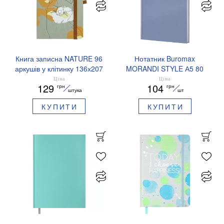
Книга записна NATURE 96
Нотатник Buromax
аркушів у клітинку 136х207
MORANDI STYLE А5 80
мм BUROMAX BM.255108
листів клітинка BM.2411
Ціна
Ціна
129
104
грн
грн
штука
шт
КУПИТИ
КУПИТИ