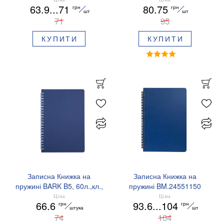
63.9...71
80.75
грн
грн
ламинир.обкладинка
шт
шт
71
Buromax BM.24571101
95
КУПИТИ
КУПИТИ
Записна Книжка на
Записна Книжка на
пружині BARK B5, 60л.,кл.,
пружині BM.24551150
пластик.обл.,Buromax
Ціна
Ціна
66.6
93.6...104
грн
грн
BM.24554154
штука
шт
74
104