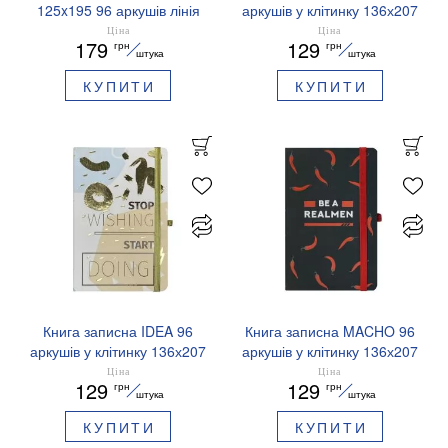
125x195 96 аркушів лінія
аркушів у клітинку 136х207
BUROMAX BM.291260
мм BUROMAX BM.255111
Ціна
Ціна
179
129
грн
грн
штука
штука
КУПИТИ
КУПИТИ
Книга записна IDEA 96
Книга записна MACHO 96
аркушів у клітинку 136х207
аркушів у клітинку 136х207
мм BUROMAX BM.255104
мм BUROMAX BM.255107
Ціна
Ціна
129
129
грн
грн
штука
штука
КУПИТИ
КУПИТИ