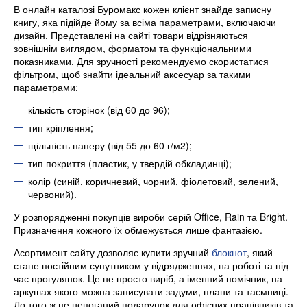
В онлайн каталозі Буромакс кожен клієнт знайде записну
книгу, яка підійде йому за всіма параметрами, включаючи
дизайн. Представлені на сайті товари відрізняються
зовнішнім виглядом, форматом та функціональними
показниками. Для зручності рекомендуємо скористатися
фільтром, щоб знайти ідеальний аксесуар за такими
параметрами:
кількість сторінок (від 60 до 96);
тип кріплення;
щільність паперу (від 55 до 60 г/м2);
тип покриття (пластик, у твердій обкладинці);
колір (синій, коричневий, чорний, фіолетовий, зелений,
червоний).
У розпорядженні покупців вироби серій Office, Rain та Bright.
Призначення кожного їх обмежується лише фантазією.
Асортимент сайту дозволяє купити зручний
блокнот
, який
стане постійним супутником у відрядженнях, на роботі та під
час прогулянок. Це не просто виріб, а іменний помічник, на
аркушах якого можна записувати задуми, плани та таємниці.
До того ж це непоганий подарунок для офісних працівників та