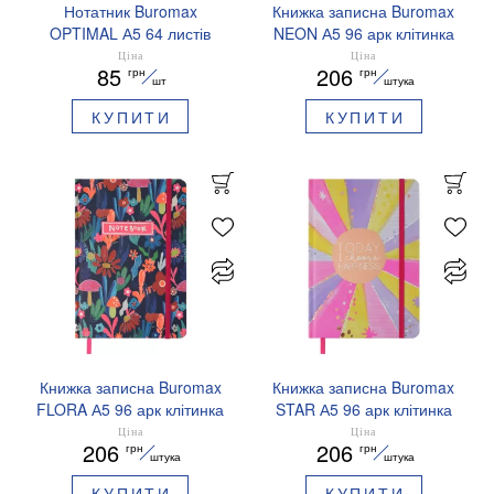
Нотатник Buromax
Книжка записна Buromax
OPTIMAL А5 64 листів
NEON А5 96 арк клітинка
клітинка BM.25514101
BM.255116
Ціна
Ціна
85
206
грн
грн
шт
штука
КУПИТИ
КУПИТИ
Книжка записна Buromax
Книжка записна Buromax
FLORA А5 96 арк клітинка
STAR А5 96 арк клітинка
BM.255118-10
BM.255117
Ціна
Ціна
206
206
грн
грн
штука
штука
КУПИТИ
КУПИТИ