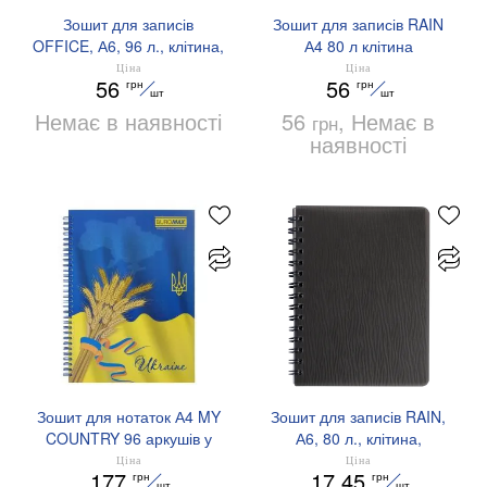
Зошит для записів
Зошит для записів RAIN
OFFICE, А6, 96 л., клітина,
А4 80 л клітина
пластикова обкладинка,
пластикова обкладинка
Ціна
Ціна
56
56
грн
грн
BUROMAX BM.24651150
BUROMAX BM.24452152
шт
шт
Немає в наявності
56
, Немає в
грн
наявності
Зошит для нотаток А4 MY
Зошит для записів RAIN,
COUNTRY 96 аркушів у
А6, 80 л., клітина,
клітинку тверда
пластикова обкладинка,
Ціна
Ціна
177
17.45
грн
грн
обкладинка з ламінацією
BUROMAX BM.24652152
шт
шт