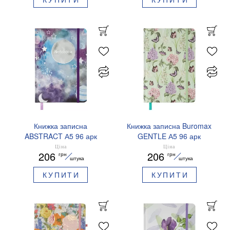
Книжка записна
Книжка записна Buromax
ABSTRACT А5 96 арк
GENTLE А5 96 арк
клітинка офсет крем
клітинка BM.255113
Ціна
Ціна
206
206
грн
грн
BM.255115
штука
штука
КУПИТИ
КУПИТИ