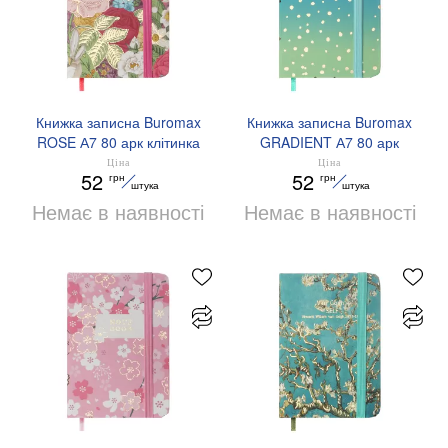
Книжка записна Buromax
Книжка записна Buromax
ROSE А7 80 арк клітинка
GRADIENT А7 80 арк
BM.257103-10
клітинка BM.257104-02
Ціна
Ціна
52
52
грн
грн
штука
штука
Немає в наявності
Немає в наявності