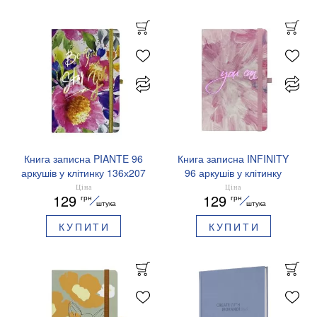
Книга записна PIANTE 96
Книга записна INFINITY
аркушів у клітинку 136х207
96 аркушів у клітинку
мм BUROMAX BM.255109
136х207 мм BUROMAX
Ціна
Ціна
129
129
грн
грн
BM.255105
штука
штука
КУПИТИ
КУПИТИ