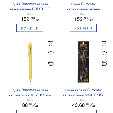
Ручка Buromax гелева
Ручка Buromax
автоматична PRESTIGE
автоматична гелева
SILVER 0,5 мм сині
PRESTIGE GOLD 0,5 мм
Ціна
Ціна
152
152
грн
грн
чорнила BM.83102
сині чорнила BM.83101
шт
шт
КУПИТИ
КУПИТИ
Ручка Buromax гелева
Ручка гелева Buromax
автоматична MIST 0,5 мм
автоматична NIGHT SKY
сині чорнила BM.83103
ZODIAC 0.5 мм
Ціна
Ціна
88
43.68
грн
грн
ароматизований грип синє
шт
шт
чорнило BM.8379-01