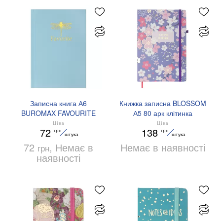
Записна книга А6
Книжка записна BLOSSOM
BUROMAX FAVOURITE
А5 80 арк клітинка
PASTEL BM.2420 96
BM.255122-07
Ціна
Ціна
72
138
грн
грн
аркушів у клітинку
штука
штука
72
, Немає в
Немає в наявності
грн
наявності