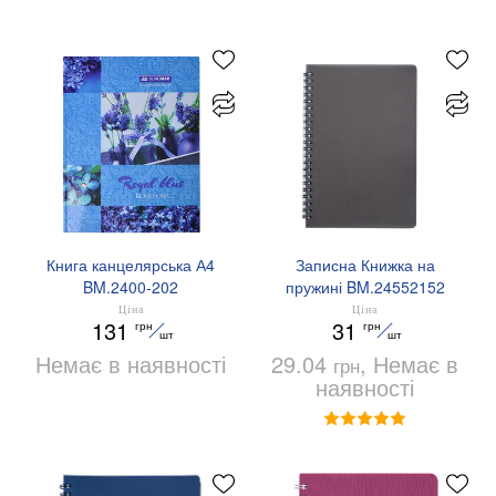
Книга канцелярська А4
Записна Книжка на
BM.2400-202
пружині BM.24552152
Ціна
Ціна
131
31
грн
грн
шт
шт
Немає в наявності
29.04
, Немає в
грн
наявності