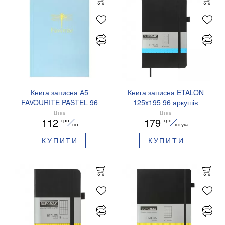
Книга записна А5
Книга записна ETALON
FAVOURITE PASTEL 96
125x195 96 аркушів
аркушів у клітинку
крапка BUROMAX
Ціна
Ціна
112
179
грн
грн
Buromax BM.2410
BM.291360
шт
штука
КУПИТИ
КУПИТИ