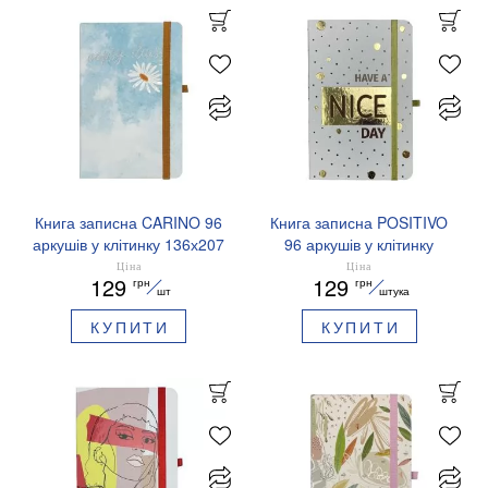
Книга записна CARINO 96
Книга записна POSITIVO
аркушів у клітинку 136х207
96 аркушів у клітинку
мм BUROMAX BM.255101
136х207 мм BUROMAX
Ціна
Ціна
129
129
грн
грн
BM.255110
шт
штука
КУПИТИ
КУПИТИ