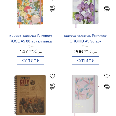
Книжка записна Buromax
Книжка записна Buromax
ROSE А5 80 арк клітинка
ORCHID А5 96 арк
BM.255123-10
клітинка BM.255119-39
Ціна
Ціна
147
206
грн
грн
штука
штука
КУПИТИ
КУПИТИ