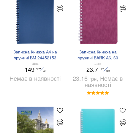
Записна Книжка А4 на
Записна Книжка на
пружині BM.24452153
пружині BARK А6, 60
аркушів, клітинка,
Ціна
Ціна
149
23.7
грн
грн
пластикова обкладинка
шт
шт
BUROMAX BM.24654154
Немає в наявності
23.16
, Немає в
грн
наявності