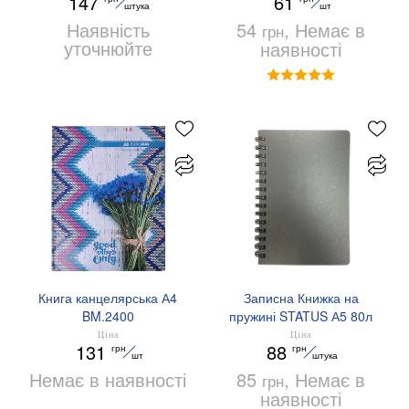
147
61
обкладинка Buromax
штука
шт
BM.24671101
Наявність
54
, Немає в
грн
уточнюйте
наявності
Книга канцелярська А4
Записна Книжка на
BM.2400
пружині STATUS А5 80л
клітина пластик.обл.
Ціна
Ціна
131
88
грн
грн
Buromax BM.24552153
шт
штука
Немає в наявності
85
, Немає в
грн
наявності