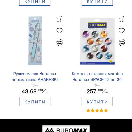
КУПИТИ
КУПИТИ
Ручка гелева Buromax
Комплект скляних магнітів
автоматична ARABESKI
Buromax SPACE 12 шт 30
0.5 мм ароматизований
мм BM.0048
Ціна
Ціна
43.68
257
грн
грн
грип синє чорнило в
шт
шт
блістері BM.8379-02
КУПИТИ
КУПИТИ