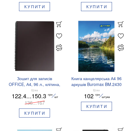
КУПИТИ
КУПИТИ
Зошит для записів
Книга канцелярська А4 96
OFFICE, А4, 96 л., клітина,
аркушів Buromax BM.2430
пластикова обкладинка,
Ціна
Ціна
122.4...150.3
102
грн
грн
BUROMAX BM.24451150
шт
штука
136...167
КУПИТИ
КУПИТИ