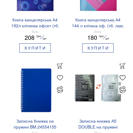
Книга канцелярська А4
Книга канцелярська А4
192л клітинка офсет (тб.
144 л клітина оф. (тб. лам.
лам. обл) Buromax
обл) Buromax
Ціна
Ціна
208
180
грн
грн
BM.24419101
BM.24419102
шт
шт
КУПИТИ
КУПИТИ
Записна Книжка на
Записна книжка А5
пружині BM.24554155
DOUBLE на пружині
96арк., клітка твердий
Ціна
Ціна