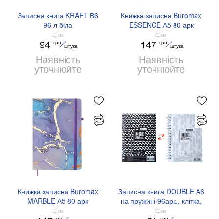
Записна книга KRAFT В6
Книжка записна Buromax
96 л біла
ESSENCE А5 80 арк
мікроперфорація Buromax
клітинка BM.255124-12
Ціна
Ціна
94
147
грн
грн
BM.2478
штука
штука
Наявність
Наявність
уточнюйте
уточнюйте
Книжка записна Buromax
Записна книга DOUBLE А6
MARBLE А5 80 арк
на пружині 96арк., клітка,
клітинка BM.255121-07
твердий ламін.
Ціна
Ціна
грн
грн