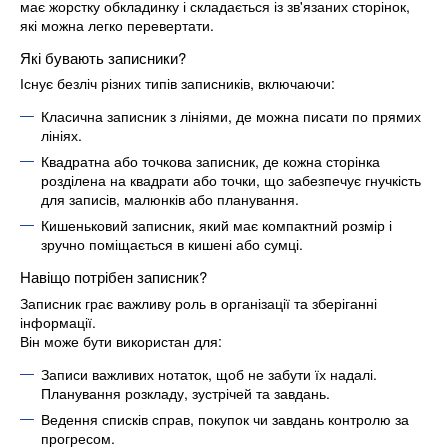
має жорстку обкладинку і складається із зв'язаних сторінок,
які можна легко перевертати.
Які бувають записники?
Існує безліч різних типів записників, включаючи:
Класична записник з лініями, де можна писати по прямих
лініях.
Квадратна або точкова записник, де кожна сторінка
розділена на квадрати або точки, що забезпечує гнучкість
для записів, малюнків або планування.
Кишеньковий записник, який має компактний розмір і
зручно поміщається в кишені або сумці.
Навіщо потрібен записник?
Записник грає важливу роль в організації та зберіганні
інформації.
Він може бути використан для:
Записи важливих нотаток, щоб не забути їх надалі.
Планування розкладу, зустрічей та завдань.
Ведення списків справ, покупок чи завдань контролю за
прогресом.