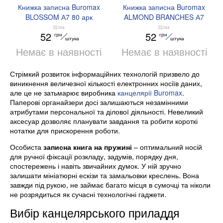
Книжка записна Buromax
Книжка записна Buromax
BLOSSOM А7 80 арк
ALMOND BRANCHES А7
клітинка BM.257102-10
80 арк клітинка
Ціна
Ціна
52
52
грн
грн
BM.257101-06
штука
штука
Немає в наявності
Немає в наявності
Стрімкий розвиток інформаційних технологій призвело до
виникнення величезної кількості електронних носіїв даних,
але це не затьмарює виробника
канцелярії Buromax
.
Паперові органайзери досі залишаються незамінними
атрибутами персональної та ділової діяльності. Невеликий
аксесуар дозволяє планувати завдання та робити короткі
нотатки для прискорення роботи.
Особиста
записна книга на пружині
– оптимальний носій
для ручної фіксації розкладу, задумів, порядку дня,
спостережень і навіть звичайних думок. У ній зручно
залишати мініатюрні ескізи та замальовки креслень. Вона
завжди під рукою, не займає багато місця в сумочці та ніколи
не розрядиться як сучасні технологічні гаджети.
Вибір канцелярського приладдя