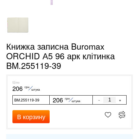
Книжка записна Buromax
ORCHID А5 96 арк клітинка
BM.255119-39
Ціна
206
грн
штука
206
грн
-
+
BM.255119-39
штука
В корзину