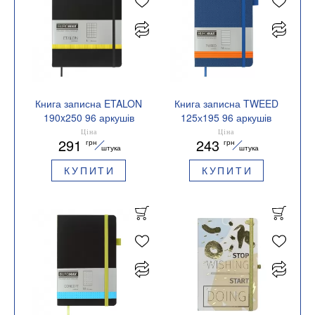
Книга записна ETALON
Книга записна TWEED
190x250 96 аркушів
125х195 96 аркушів
клітинка BUROMAX
лінія BUROMAX
Ціна
Ціна
291
243
грн
грн
BM.292160
BM.291263
штука
штука
КУПИТИ
КУПИТИ