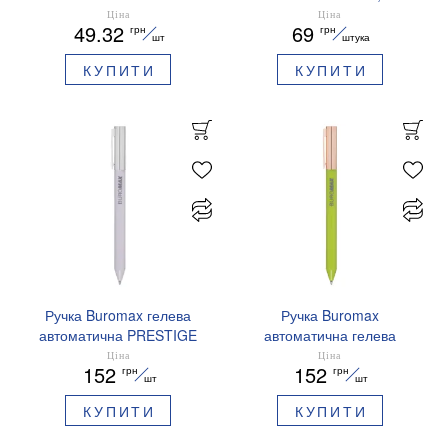
EUROMAX 20 арк А4 80 г/
сині чорнила BM.83100
Ціна
Ціна
49.32
69
грн
грн
мс BM.2721220E-08
шт
штука
КУПИТИ
КУПИТИ
Ручка Buromax гелева
Ручка Buromax
автоматична PRESTIGE
автоматична гелева
SILVER 0,5 мм сині
PRESTIGE GOLD 0,5 мм
Ціна
Ціна
152
152
грн
грн
чорнила BM.83102
сині чорнила BM.83101
шт
шт
КУПИТИ
КУПИТИ