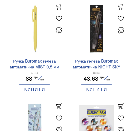
Ручка Buromax гелева
Ручка гелева Buromax
автоматична MIST 0,5 мм
автоматична NIGHT SKY
сині чорнила BM.83103
ZODIAC 0.5 мм
Ціна
Ціна
88
43.68
грн
грн
ароматизований грип синє
шт
шт
чорнило BM.8379-01
КУПИТИ
КУПИТИ