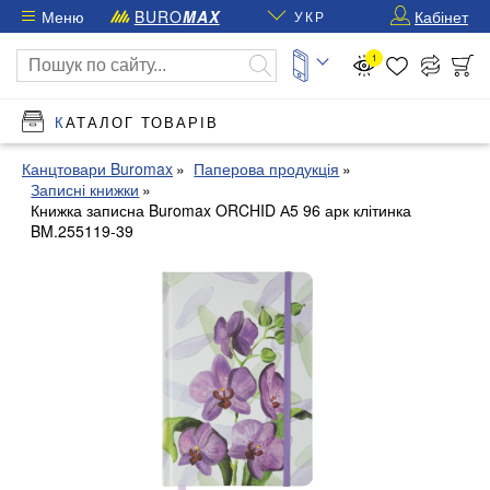
Меню
BURO
MAX
Кабінет
УКР
1
КАТАЛОГ ТОВАРІВ
Канцтовари Buromax
Паперова продукція
Записні книжки
Книжка записна Buromax ORCHID А5 96 арк клітинка
BM.255119-39