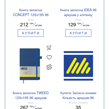
Книга записна
Книга записна IDEA 96
CONCEPT 125х195 96
аркушів у клітинку
аркушів крапка
136х207 мм BUROMAX
Ціна
Ціна
212
129
грн
грн
BUROMAX BM.291362
BM.255104
штука
штука
КУПИТИ
КУПИТИ
Книга записна TWEED
Купити Записні книжки
125х195 96 аркушів
Кількість аркушів 96
клітинка BUROMAX
Ціна
Всього товарів
267
35
грн
BM.291163
штука