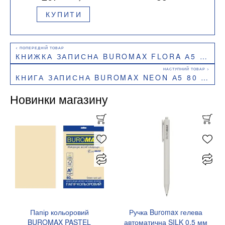
КУПИТИ
КНИЖКА ЗАПИСНА BUROMAX FLORA А5 96 АРК КЛІТИНКА BM.255118-10
КНИГА ЗАПИСНА BUROMAX NEON А5 80 АРК КЛІТИНКА BM.24822180
Новинки магазину
Папір кольоровий
Ручка Buromax гелева
BUROMAX PASTEL
автоматична SILK 0,5 мм