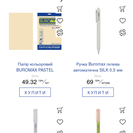
Папір кольоровий
Ручка Buromax гелева
BUROMAX PASTEL
автоматична SILK 0,5 мм
EUROMAX 20 арк А4 80 г/
сині чорнила BM.83100
Ціна
Ціна
49.32
69
грн
грн
мс BM.2721220E-08
шт
штука
КУПИТИ
КУПИТИ