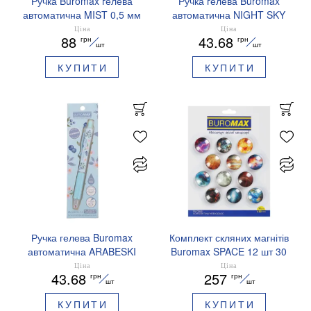
Ручка Buromax гелева
Ручка гелева Buromax
автоматична MIST 0,5 мм
автоматична NIGHT SKY
сині чорнила BM.83103
ZODIAC 0.5 мм
Ціна
Ціна
88
43.68
грн
грн
ароматизований грип синє
шт
шт
чорнило BM.8379-01
КУПИТИ
КУПИТИ
Ручка гелева Buromax
Комплект скляних магнітів
автоматична ARABESKI
Buromax SPACE 12 шт 30
0.5 мм ароматизований
мм BM.0048
Ціна
Ціна
43.68
257
грн
грн
грип синє чорнило в
шт
шт
блістері BM.8379-02
КУПИТИ
КУПИТИ