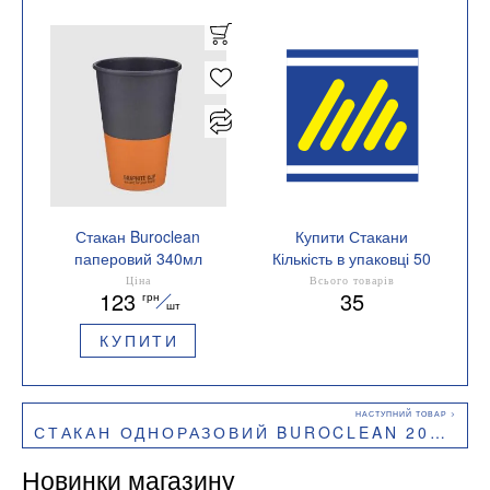
Стакан Buroclean
Купити Стакани
паперовий 340мл
Кількість в упаковці 50
GRAPHITE CUP 50штук
шт.
Ціна
Всього товарів
123
35
грн
1080045
шт
КУПИТИ
СТАКАН ОДНОРАЗОВИЙ BUROCLEAN 200 МЛ ПРОЗОРИЙ ТЕРМОСТІЙКИЙ 100ШТ
Новинки магазину