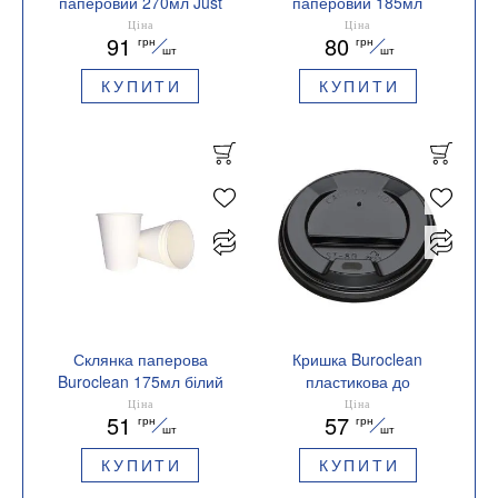
паперовий 270мл Just
паперовий 185мл
Drink 50штук 1080059
LAVANDA CUP 50штук
Ціна
Ціна
91
80
грн
грн
1080050
шт
шт
КУПИТИ
КУПИТИ
Склянка паперова
Кришка Buroclean
Buroclean 175мл білий
пластикова до
50шт/уп 1080029
паперової склянки D-
Ціна
Ціна
51
57
грн
грн
80мм чорна 50шт/уп
шт
шт
10800602
КУПИТИ
КУПИТИ