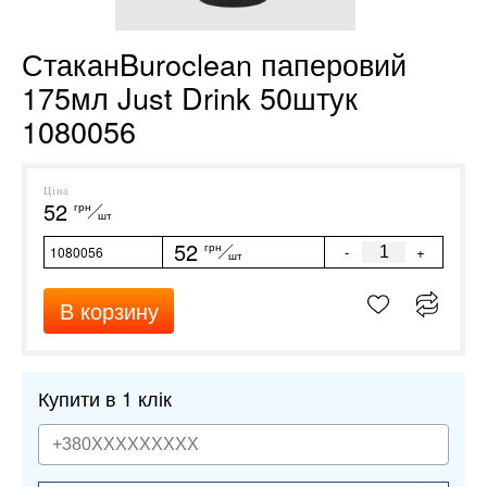
СтаканBuroclean паперовий
175мл Just Drink 50штук
1080056
Ціна
52
грн
шт
52
грн
-
+
1080056
шт
В корзину
Купити в 1 клік