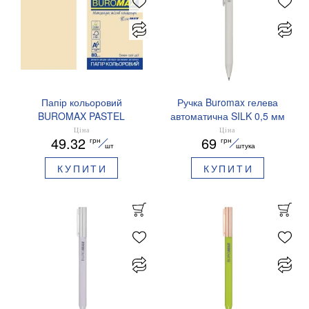
Папір кольоровий
Ручка Buromax гелева
BUROMAX PASTEL
автоматична SILK 0,5 мм
EUROMAX 20 арк А4 80 г/
сині чорнила BM.83100
Ціна
Ціна
49.32
69
грн
грн
мс BM.2721220E-08
шт
штука
КУПИТИ
КУПИТИ