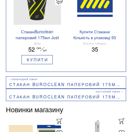
СтаканBuroclean
Купити Стакани
паперовий 175мл Just
Кількість в упаковці 50
Drink 50штук 1080056
шт.
Ціна
Всього товарів
52
35
грн
шт
КУПИТИ
СТАКАН BUROCLEAN ПАПЕРОВИЙ 175МЛ GRAPHITE CUP 50ШТУК 1080042
СТАКАН BUROCLEAN ПАПЕРОВИЙ 175МЛ LAVANDA CUP 50ШТУК 1080049
Новинки магазину