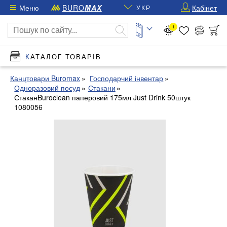
Меню
BURO
MAX
Кабінет
УКР
1
КАТАЛОГ ТОВАРІВ
Канцтовари Buromax
Господарчий інвентар
Одноразовий посуд
Стакани
СтаканBuroclean паперовий 175мл Just Drink 50штук
1080056