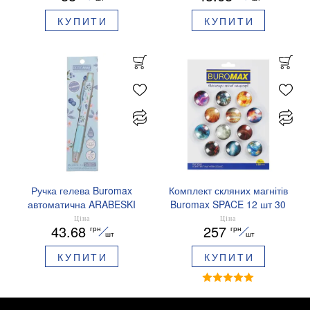
чорнило BM.8379-01
КУПИТИ
КУПИТИ
Ручка гелева Buromax
Комплект скляних магнітів
автоматична ARABESKI
Buromax SPACE 12 шт 30
0.5 мм ароматизований
мм BM.0048
Ціна
Ціна
43.68
257
грн
грн
грип синє чорнило в
шт
шт
блістері BM.8379-02
КУПИТИ
КУПИТИ