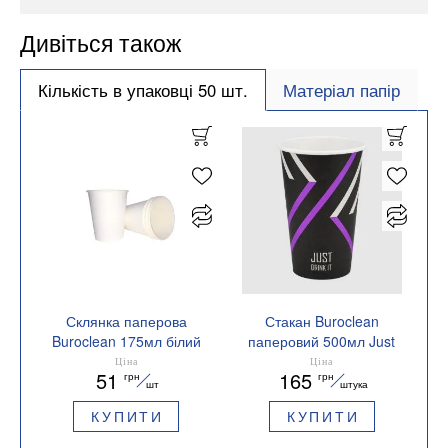
Дивіться також
Кількість в упаковці 50 шт.
Матеріал папір
Склянка паперова
Стакан Buroclean
Buroclean 175мл білий
паперовий 500мл Just
50шт/уп 1080029
Drink 50штук 1080062
Ціна
Ціна
51
165
грн
грн
шт
штука
КУПИТИ
КУПИТИ