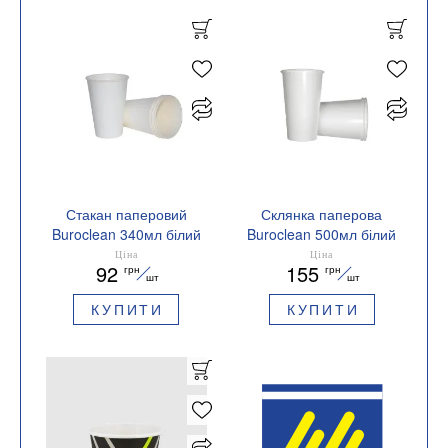
Стакан паперовий
Склянка паперова
Buroclean 340мл білий
Buroclean 500мл білий
50шт/уп 1080031
50шт/уп 1080033
Ціна
Ціна
92
155
грн
грн
шт
шт
КУПИТИ
КУПИТИ