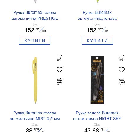
Ручка Buromax гелева
Ручка Buromax
автоматична PRESTIGE
автоматична гелева
SILVER 0,5 мм сині
PRESTIGE GOLD 0,5 мм
Ціна
Ціна
152
152
грн
грн
чорнила BM.83102
сині чорнила BM.83101
шт
шт
КУПИТИ
КУПИТИ
Ручка Buromax гелева
Ручка гелева Buromax
автоматична MIST 0,5 мм
автоматична NIGHT SKY
сині чорнила BM.83103
ZODIAC 0.5 мм
Ціна
Ціна
88
43.68
грн
грн
ароматизований грип синє
шт
шт