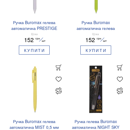
Ручка Buromax гелева
Ручка Buromax
автоматична PRESTIGE
автоматична гелева
SILVER 0,5 мм сині
PRESTIGE GOLD 0,5 мм
Ціна
Ціна
152
152
грн
грн
чорнила BM.83102
сині чорнила BM.83101
шт
шт
КУПИТИ
КУПИТИ
Ручка Buromax гелева
Ручка гелева Buromax
автоматична MIST 0,5 мм
автоматична NIGHT SKY