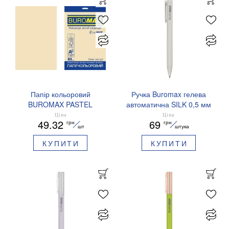
Папір кольоровий
Ручка Buromax гелева
BUROMAX PASTEL
автоматична SILK 0,5 мм
EUROMAX 20 арк А4 80 г/
сині чорнила BM.83100
Ціна
Ціна
49.32
69
грн
грн
мс BM.2721220E-08
шт
штука
КУПИТИ
КУПИТИ