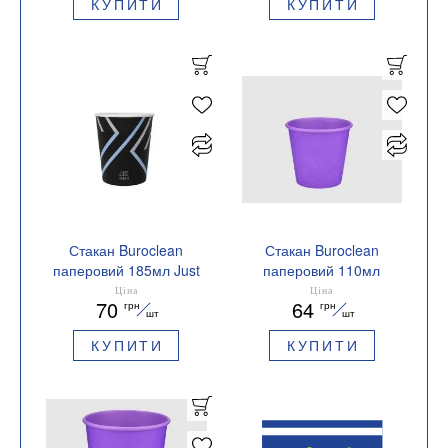
КУПИТИ
КУПИТИ
Стакан Buroclean
Стакан Buroclean
паперовий 185мл Just
паперовий 110мл
Drink 50штук 1080057
LAVANDA CUP 50штук
Ціна
Ціна
70
64
грн
грн
1080048
шт
шт
КУПИТИ
КУПИТИ