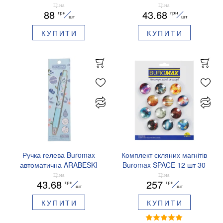
сині чорнила BM.83103
ZODIAC 0.5 мм
Ціна
Ціна
88
43.68
грн
грн
ароматизований грип синє
шт
шт
чорнило BM.8379-01
КУПИТИ
КУПИТИ
Ручка гелева Buromax
Комплект скляних магнітів
автоматична ARABESKI
Buromax SPACE 12 шт 30
0.5 мм ароматизований
мм BM.0048
Ціна
Ціна
43.68
257
грн
грн
грип синє чорнило в
шт
шт
блістері BM.8379-02
КУПИТИ
КУПИТИ