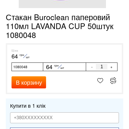
Стакан Buroclean паперовий
110мл LAVANDA CUP 50штук
1080048
Ціна
64
грн
шт
64
грн
-
+
1080048
шт
В корзину
Купити в 1 клік