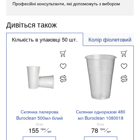
Професійні консультанти, які допоможуть з вибором
Дивіться також
Кількість в упаковці 50 шт.
Колір фіолетовий
Склянка паперова
Склянки одноразові 480
Buroclean 500мл білий
мл Buroclean 1080018
50шт/уп 1080033
Ціна
Ціна
155
78
грн
грн
шт
шт