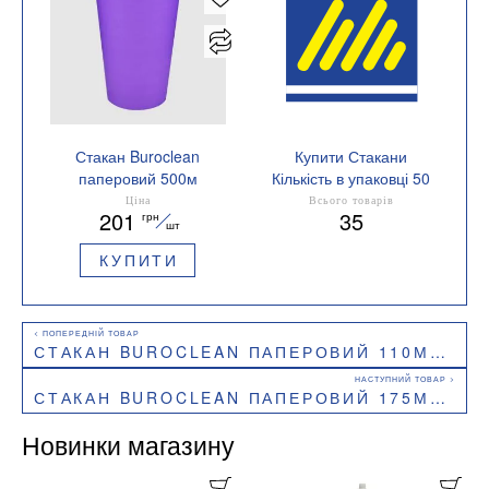
Стакан Buroclean
Купити Стакани
паперовий 500м
Кількість в упаковці 50
LAVANDA CUP 50штук
шт.
Ціна
Всього товарів
201
35
грн
1080054
шт
КУПИТИ
СТАКАН BUROCLEAN ПАПЕРОВИЙ 110МЛ JUST DRINK 50ШТУК 1080055
СТАКАН BUROCLEAN ПАПЕРОВИЙ 175МЛ GRAPHITE CUP 50ШТУК 1080042
Новинки магазину