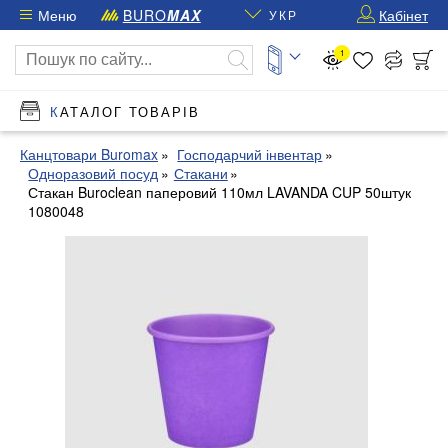
Меню
BURO
MAX
Кабінет
УКР
1
КАТАЛОГ ТОВАРІВ
Канцтовари Buromax
Господарчий інвентар
Одноразовий посуд
Стакани
Стакан Buroclean паперовий 110мл LAVANDA CUP 50штук
1080048