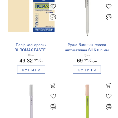
Папір кольоровий
Ручка Buromax гелева
BUROMAX PASTEL
автоматична SILK 0,5 мм
EUROMAX 20 арк А4 80 г/
сині чорнила BM.83100
Ціна
Ціна
49.32
69
грн
грн
мс BM.2721220E-08
шт
штука
КУПИТИ
КУПИТИ