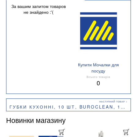
За вашим запитом товаров
не знайдено :'(
Купити Мочалки для
посуду
Кількість в упаковці 1
Всього товарів
0
штука
ГУБКИ КУХОННІ, 10 ШТ, BUROCLEAN, 10200201
Новинки магазину