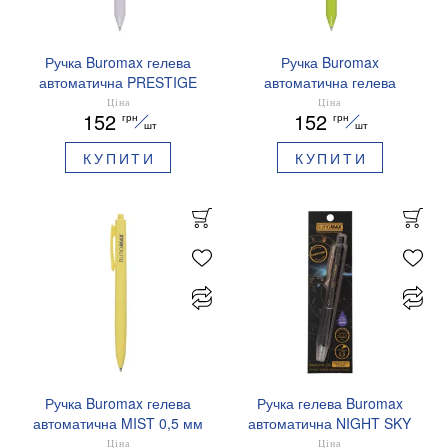
Ручка Buromax гелева
Ручка Buromax
автоматична PRESTIGE
автоматична гелева
SILVER 0,5 мм сині
PRESTIGE GOLD 0,5 мм
Ціна
Ціна
152
152
грн
грн
чорнила BM.83102
сині чорнила BM.83101
шт
шт
КУПИТИ
КУПИТИ
Ручка Buromax гелева
Ручка гелева Buromax
автоматична MIST 0,5 мм
автоматична NIGHT SKY
сині чорнила BM.83103
ZODIAC 0.5 мм
Ціна
Ціна