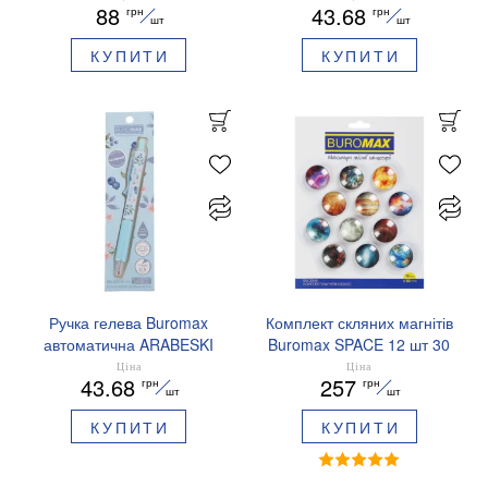
88
43.68
грн
грн
ароматизований грип синє
шт
шт
чорнило BM.8379-01
КУПИТИ
КУПИТИ
Ручка гелева Buromax
Комплект скляних магнітів
автоматична ARABESKI
Buromax SPACE 12 шт 30
0.5 мм ароматизований
мм BM.0048
Ціна
Ціна
43.68
257
грн
грн
грип синє чорнило в
шт
шт
блістері BM.8379-02
КУПИТИ
КУПИТИ