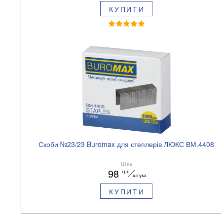
КУПИТИ
Скоби №23/23 Buromax для степлерів ЛЮКС ВМ.4408
Ціна
98
грн
штука
КУПИТИ