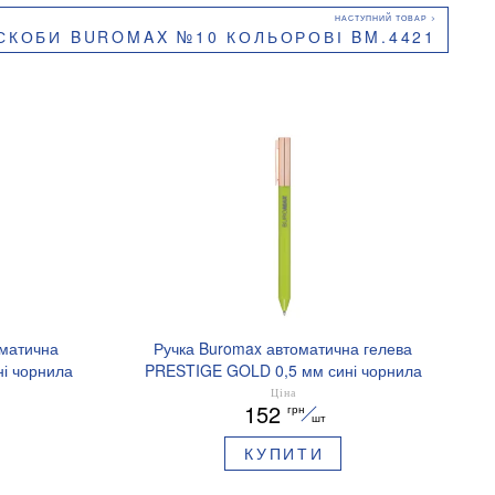
СКОБИ BUROMAX №10 КОЛЬОРОВІ BM.4421
оматична
Ручка Buromax автоматична гелева
і чорнила
PRESTIGE GOLD 0,5 мм сині чорнила
BM.83101
Ціна
152
грн
шт
КУПИТИ