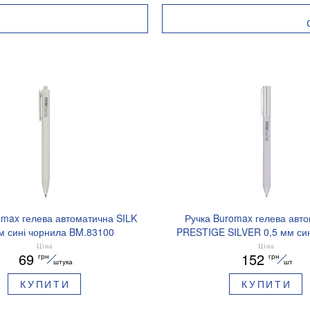
omax гелева автоматична SILK
Ручка Buromax гелева авт
м сині чорнила BM.83100
PRESTIGE SILVER 0,5 мм син
BM.83102
Ціна
Ціна
69
152
грн
грн
штука
шт
КУПИТИ
КУПИТИ