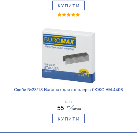
КУПИТИ
Скоби №23/13 Buromax для степлерів ЛЮКС BM.4406
Ціна
55
грн
штука
КУПИТИ