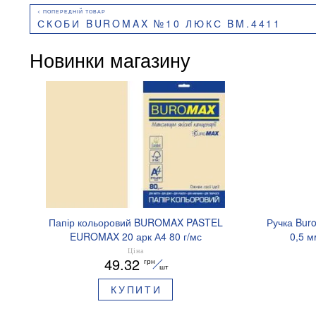
СКОБИ BUROMAX №10 ЛЮКС BM.4411
Новинки магазину
Папір кольоровий BUROMAX PASTEL
Ручка Bur
EUROMAX 20 арк А4 80 г/мс
0,5 м
BM.2721220E-08
Ціна
49.32
грн
шт
КУПИТИ