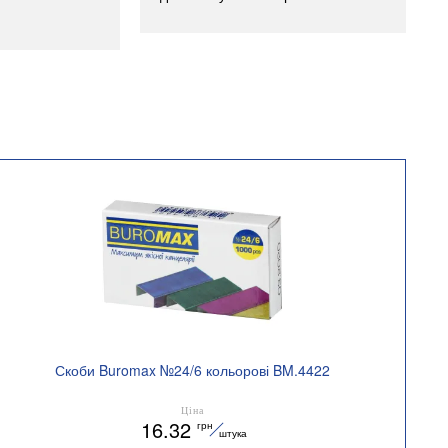
Скоби Buromax №24/6 кольорові BM.4422
Ціна
16.32
грн
штука