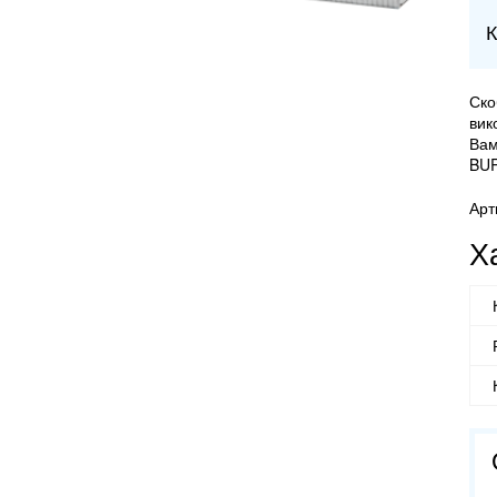
К
Ско
вик
Вам
BUR
Арт
Х