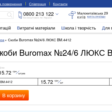
та повернення
Співпраця
Контакти
0800 213 122
Малокитаївська 29
КИЇВ
КАРТА ПРОЇЗДУ
Безкоштовно по Україні
нтацій
Витратні матеріали
Школа і творчість
Для
ера
Скоби Buromax №24/6 ЛЮКС BM.4412
коби Buromax №24/6 ЛЮКС 
Ціна
15.72
грн
штука
15.72
грн
BM.4412
шт
В корзину