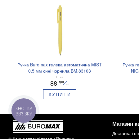
Ручка Buromax гелева автоматична MIST
Ручка г
0,5 мм сині чорнила BM.83103
NIG
аромати
Ціна
88
грн
шт
КУПИТИ
КНОПКА
ЗВ'ЯЗКУ
Магазин к
Доставка і о
©
Канцелярські товари Buromax