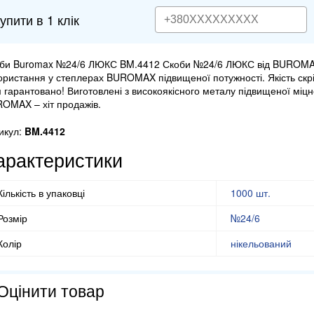
упити в 1 клік
би Buromax №24/6 ЛЮКС BM.4412 Скоби №24/6 ЛЮКС від BUROMAX
ористання у степлерах BUROMAX підвищеної потужності. Якість скрі
 гарантовано! Виготовлені з високоякісного металу підвищеної міцн
OMAX – хіт продажів.
икул:
BM.4412
арактеристики
Кількість в упаковці
1000 шт.
Розмір
№24/6
Колір
нікельований
Оцінити товар