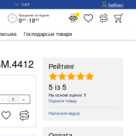
Кабінет
УКР
1
Працюємо по буднях
9
-18
00
00
 письма
Господарські товари
BM.4412
Рейтинг
5
із
5
На основі оцінок:
1
-
+
Оцінити товар
Написати відгук
Оплата