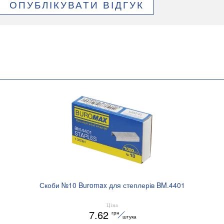
ОПУБЛІКУВАТИ ВІДГУК
Скоби №10 Buromax для степлерів BM.4401
Ціна
7.62
грн
штука