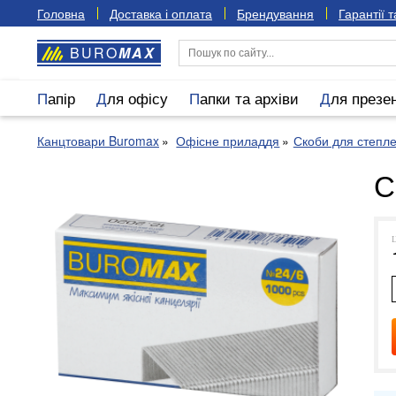
Головна
Доставка і оплата
Брендування
Гарантії 
BURO
MAX
Папір
Для офісу
Папки та архіви
Для презе
Канцтовари Buromax
Офісне приладдя
Скоби для степл
С