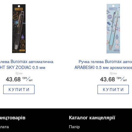
елева Buromax автоматична
Ручка гелева Buromax авт
HT SKY ZODIAC 0.5 мм
ARABESKI 0.5 мм ароматизов
зований грип синє чорнило
синє чорнило в блістері BM
Ціна
Ціна
43.68
43.68
грн
грн
BM.8379-01
шт
шт
КУПИТИ
КУПИТИ
анцтоварів
Каталог канцелярії
плата
Папір