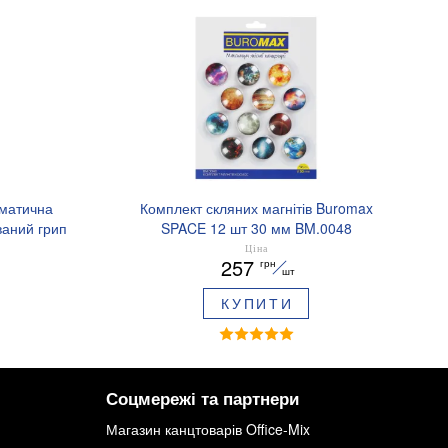
оматична
Комплект скляних магнітів Buromax
аний грип
SPACE 12 шт 30 мм BM.0048
.8379-02
Ціна
257
грн
шт
КУПИТИ
Соцмережі та партнери
Магазин канцтоварів Office-Mix