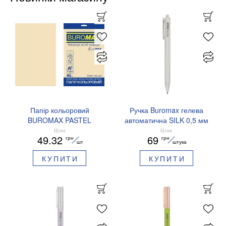
Папір кольоровий
Ручка Buromax гелева
BUROMAX PASTEL
автоматична SILK 0,5 мм
EUROMAX 20 арк А4 80 г/
сині чорнила BM.83100
Ціна
Ціна
49.32
69
грн
грн
мс BM.2721220E-08
шт
штука
КУПИТИ
КУПИТИ