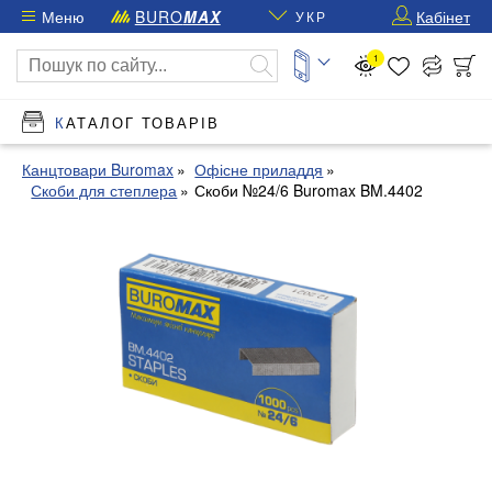
Меню
BURO
MAX
Кабінет
УКР
1
КАТАЛОГ ТОВАРІВ
Канцтовари Buromax
Офісне приладдя
Скоби для степлера
Скоби №24/6 Buromax BM.4402