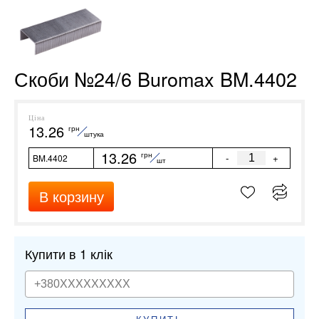
Скоби №24/6 Buromax BM.4402
Ціна
13.26
грн
штука
13.26
грн
-
+
BM.4402
шт
В корзину
Купити в 1 клік