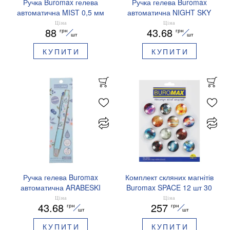
Ручка Buromax гелева
Ручка гелева Buromax
автоматична MIST 0,5 мм
автоматична NIGHT SKY
сині чорнила BM.83103
ZODIAC 0.5 мм
Ціна
Ціна
88
43.68
грн
грн
ароматизований грип синє
шт
шт
чорнило BM.8379-01
КУПИТИ
КУПИТИ
Ручка гелева Buromax
Комплект скляних магнітів
автоматична ARABESKI
Buromax SPACE 12 шт 30
0.5 мм ароматизований
мм BM.0048
Ціна
Ціна
43.68
257
грн
грн
грип синє чорнило в
шт
шт
блістері BM.8379-02
КУПИТИ
КУПИТИ