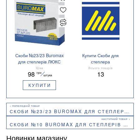
Скоби №23/23 Buromax
Купити Скоби для
для степлерів ЛЮКС
степлера
ВМ.4408
Кількість в упаковці
Ціна
Всього товарів
98
13
грн
1000 шт.
штука
КУПИТИ
СКОБИ №23/23 BUROMAX ДЛЯ СТЕПЛЕРІВ ЛЮКС ВМ.4408
СКОБИ №10 BUROMAX ДЛЯ СТЕПЛЕРІВ BM.4401
Новинки магазину