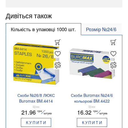
Дивіться також
Кількість в упаковці 1000 шт.
Розмір №24/6
Скоби №26/8 ЛЮКС
Скоби Buromax №24/6
Buromax BM.4414
кольорові BM.4422
Ціна
Ціна
21.96
16.32
грн
грн
штука
штука
КУПИТИ
КУПИТИ