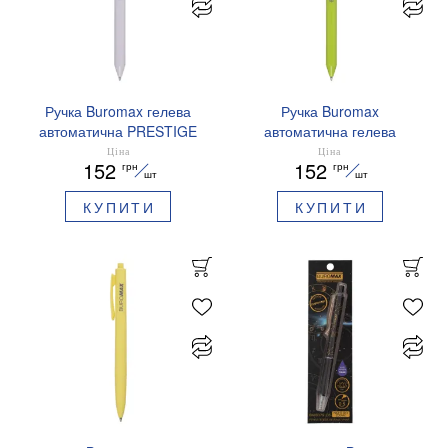
Ручка Buromax гелева
Ручка Buromax
автоматична PRESTIGE
автоматична гелева
SILVER 0,5 мм сині
PRESTIGE GOLD 0,5 мм
Ціна
Ціна
152
152
грн
грн
чорнила BM.83102
сині чорнила BM.83101
шт
шт
КУПИТИ
КУПИТИ