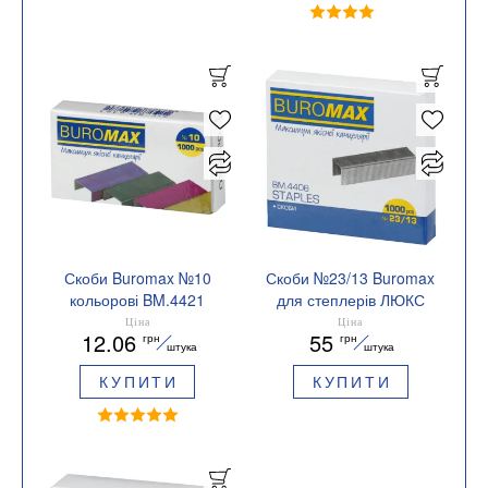
Скоби Buromax №10
Скоби №23/13 Buromax
кольорові BM.4421
для степлерів ЛЮКС
BM.4406
Ціна
Ціна
12.06
55
грн
грн
штука
штука
КУПИТИ
КУПИТИ