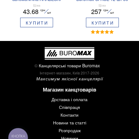
0.5 мм ароматизований
мм BM.0048
Ціна
Ціна
43.68
257
грн
грн
грип синє чорнило в
шт
шт
блістері BM.8379-02
КУПИТИ
КУПИТИ
©
Канцелярські товари Buromax
Інтернет-магазин, Київ 2017-2026
Максимум якісної канцелярії
Магазин канцтоварів
Доставка і оплата
Співпраця
Контакти
Новини та статті
Розпродаж
КНОПКА
Новинки