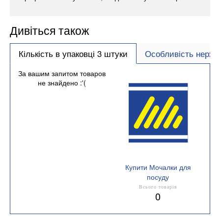
Дивіться також
Кількість в упаковці 3 штуки
Особливість нержа
За вашим запитом товаров
не знайдено :'(
Купити Мочалки для
посуду
Кількість в упаковці 3
Всього товарів
0
штуки