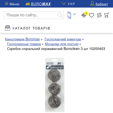
Меню
BURO
MAX
Кабінет
УКР
1
КАТАЛОГ ТОВАРІВ
Канцтовари Buromax
Господарчий інвентар
Господарські товари
Мочалки для посуду
Скребок спіральний нержавіючий Buroclean 3 шт 10200403