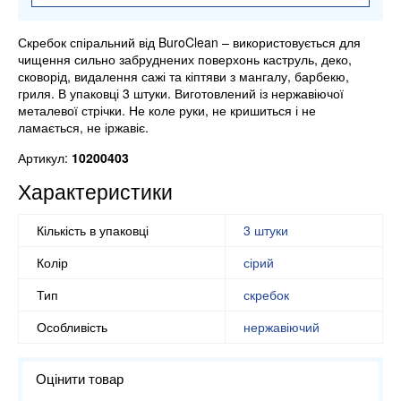
Скребок спіральний від BuroClean – використовується для
чищення сильно забруднених поверхонь каструль, деко,
сковорід, видалення сажі та кіптяви з мангалу, барбекю,
гриля. В упаковці 3 штуки. Виготовлений із нержавіючої
металевої стрічки. Не коле руки, не кришиться і не
ламається, не іржавіє.
Артикул:
10200403
Характеристики
Кількість в упаковці
3 штуки
Колір
сірий
Тип
скребок
Особливість
нержавіючий
Оцінити товар