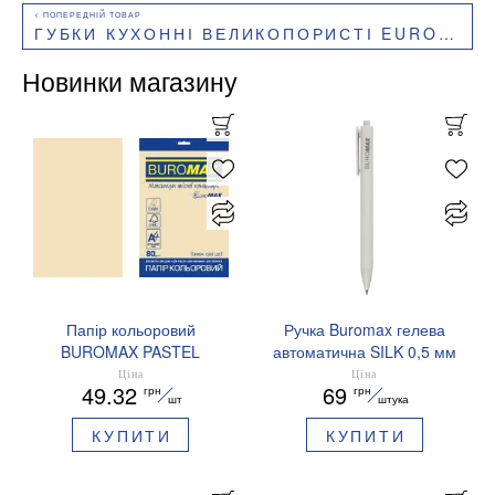
ГУБКИ КУХОННІ ВЕЛИКОПОРИСТІ EUROSTANDART, 5 ШТ, 100Х70 ММ, BUROCLEAN, 10200220
Новинки магазину
Папір кольоровий
Ручка Buromax гелева
BUROMAX PASTEL
автоматична SILK 0,5 мм
EUROMAX 20 арк А4 80 г/
сині чорнила BM.83100
Ціна
Ціна
49.32
69
грн
грн
мс BM.2721220E-08
шт
штука
КУПИТИ
КУПИТИ