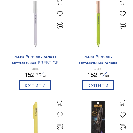
Ручка Buromax гелева
Ручка Buromax
автоматична PRESTIGE
автоматична гелева
SILVER 0,5 мм сині
PRESTIGE GOLD 0,5 мм
Ціна
Ціна
152
152
грн
грн
чорнила BM.83102
сині чорнила BM.83101
шт
шт
КУПИТИ
КУПИТИ