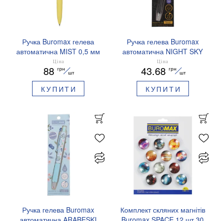
Ручка Buromax гелева
Ручка гелева Buromax
автоматична MIST 0,5 мм
автоматична NIGHT SKY
сині чорнила BM.83103
ZODIAC 0.5 мм
Ціна
Ціна
88
43.68
грн
грн
ароматизований грип синє
шт
шт
чорнило BM.8379-01
КУПИТИ
КУПИТИ
Ручка гелева Buromax
Комплект скляних магнітів
автоматична ARABESKI
Buromax SPACE 12 шт 30