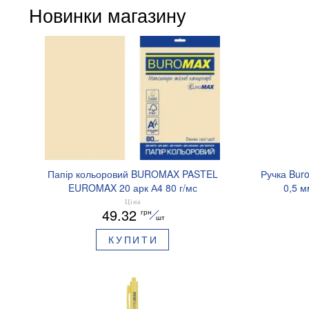
Новинки магазину
Папір кольоровий BUROMAX PASTEL
Ручка Bur
EUROMAX 20 арк А4 80 г/мс
0,5 м
BM.2721220E-08
Ціна
49.32
грн
шт
КУПИТИ