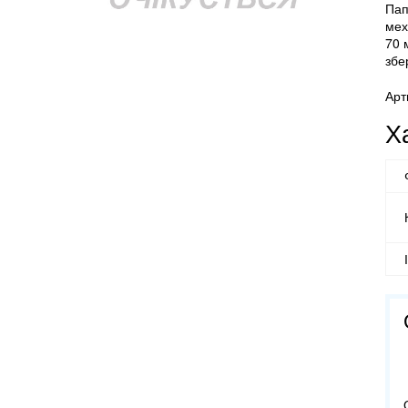
Пап
мех
70 
збе
Арт
Х