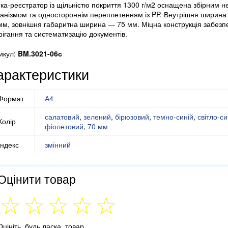
ка-реєстратор із щільністю покриття 1300 г/м2 оснащена збірним н
анізмом та одностороннім переплетенням із PP. Внутрішня ширина 
мм, зовнішня габаритна ширина — 75 мм. Міцна конструкція забезп
рігання та систематизацію документів.
икул:
BM.3021-06с
арактеристики
Формат
А4
салатовий
,
зелений
,
бірюзовий
,
темно-синій
,
світло-си
Колір
фіолетовий
,
70 мм
Індекс
змінний
Оцінити товар
Оцініть, будь ласка, товар