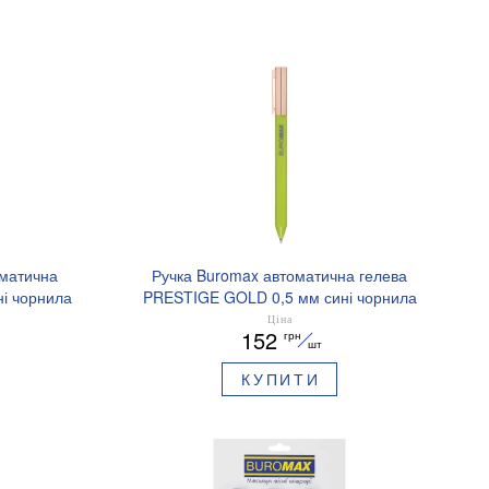
оматична
Ручка Buromax автоматична гелева
і чорнила
PRESTIGE GOLD 0,5 мм сині чорнила
BM.83101
Ціна
152
грн
шт
КУПИТИ