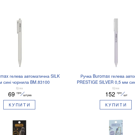
omax гелева автоматична SILK
Ручка Buromax гелева авт
м сині чорнила BM.83100
PRESTIGE SILVER 0,5 мм син
BM.83102
Ціна
Ціна
69
152
грн
грн
штука
шт
КУПИТИ
КУПИТИ