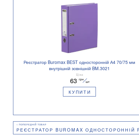
Реєстратор Buromax BEST односторонній А4 70/75 мм
внутрішній зовнішній BM.3021
Ціна
63
грн
шт
КУПИТИ
РЕЄСТРАТОР BUROMAX ОДНОСТОРОННІЙ PASTEL А4 50/55 ММ ВНУТР