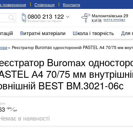
та повернення
Співпраця
Контакти
0800 213 122
Малокитаївська 29
КИЇВ
КАРТА ПРОЇЗДУ
Безкоштовно по Україні
нтацій
Витратні матеріали
Школа і творчість
Для
тори
Реєстратор Buromax односторонній PASTEL А4 70/75 мм внут
еєстратор Buromax одностор
ASTEL А4 70/75 мм внутрішні
овнішній BEST BM.3021-06с
Ціна
63
грн
шт
Немає в наявності