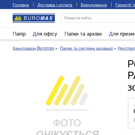
Головна
Доставка і оплата
Брендування
Гарантії 
BURO
MAX
Папір
Для офісу
Папки та архіви
Для презе
Канцтовари Buromax
Папки та системи архівації
Реєстра
Р
P
з