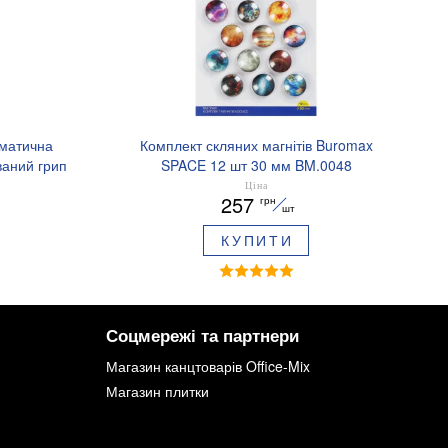
оматична
Комплект скляних магнітів Buromax
аний грип
SPACE 12 шт 30 мм BM.0048
.8379-02
Ціна
257
грн
шт
КУПИТИ
Соцмережі та партнери
Магазин канцтоварів Office-Mix
Магазин плитки