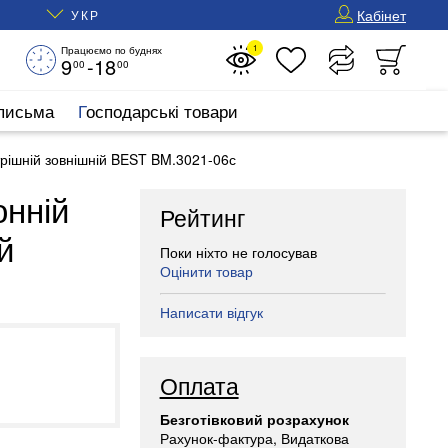
Кабінет
УКР
1
Працюємо по буднях
9
-18
00
00
 письма
Господарські товари
рішній зовнішній BEST BM.3021-06с
онній
Рейтинг
й
Поки ніхто не голосував
Оцінити товар
Написати відгук
Оплата
Безготівковий розрахунок
Рахунок-фактура, Видаткова