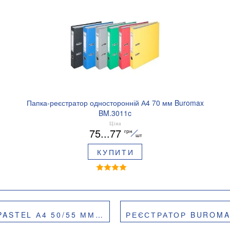
Папка-реєстратор односторонній А4 70 мм Buromax
BM.3011c
Ціна
75...77
грн
шт
КУПИТИ
ІШНІЙ ЗОВНІШНІЙ BEST BM.3022
РЕЄСТРАТОР BUROMAX ОДНОСТОР