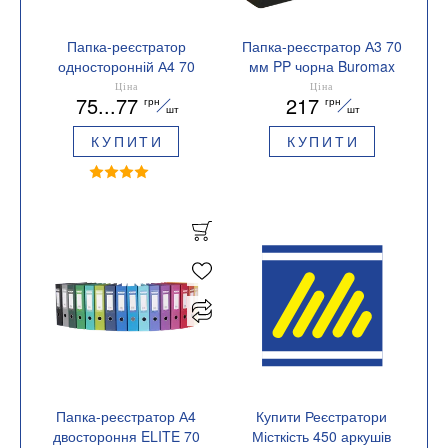
Папка-реєстратор
Папка-реєстратор А3 70
односторонній А4 70
мм PP чорна Buromax
мм Buromax BM.3011c
BM.3003-01
Ціна
Ціна
75...77
217
грн
грн
шт
шт
КУПИТИ
КУПИТИ
Папка-реєстратор А4
Купити Реєстратори
двостороння ELITE 70
Місткість 450 аркушів