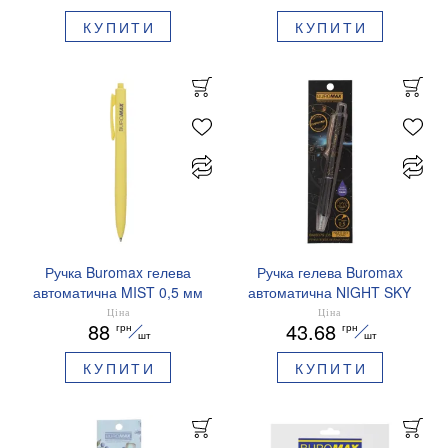
КУПИТИ
КУПИТИ
Ручка Buromax гелева
Ручка гелева Buromax
автоматична MIST 0,5 мм
автоматична NIGHT SKY
сині чорнила BM.83103
ZODIAC 0.5 мм
Ціна
Ціна
88
43.68
грн
грн
ароматизований грип синє
шт
шт
чорнило BM.8379-01
КУПИТИ
КУПИТИ