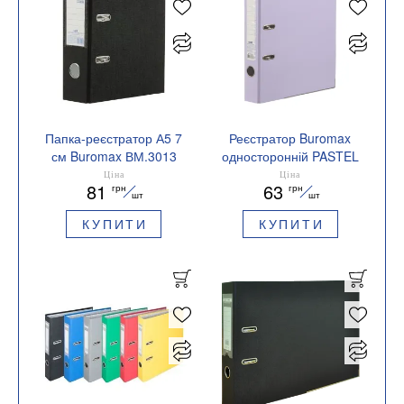
Папка-реєстратор А5 7
Реєстратор Buromax
см Buromax ВМ.3013
односторонній PASTEL
А4 50/55 мм внутрішній
Ціна
Ціна
81
63
грн
грн
зовнішній BEST
шт
шт
BM.3022
КУПИТИ
КУПИТИ