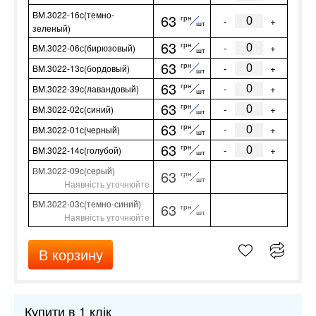
BM.3022-16c(темно-
63
грн
-
+
шт
зеленый)
63
грн
-
+
BM.3022-06с(бирюзовый)
шт
63
грн
-
+
BM.3022-13c(бордовый)
шт
63
грн
-
+
BM.3022-39c(лавандовый)
шт
63
грн
-
+
BM.3022-02с(синий)
шт
63
грн
-
+
BM.3022-01с(черный)
шт
63
грн
-
+
BM.3022-14c(голубой)
шт
BM.3022-09c(серый)
63
грн
шт
Наявність уточнюйте
BM.3022-03с(темно-синий)
63
грн
шт
Наявність уточнюйте
В корзину
Купити в 1 клік