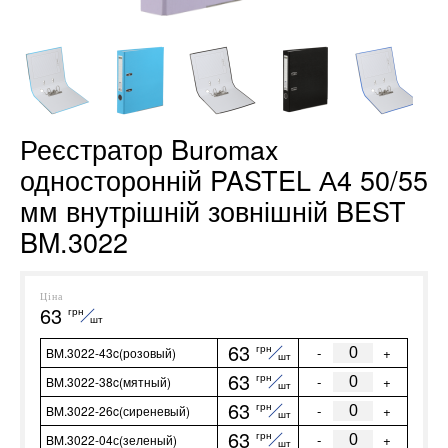
Реєстратор Buromax
односторонній PASTEL А4 50/55
мм внутрішній зовнішній BEST
BM.3022
Ціна
63
грн
шт
63
грн
-
+
BM.3022-43c(розовый)
шт
63
грн
-
+
BM.3022-38c(мятный)
шт
63
грн
-
+
BM.3022-26c(сиреневый)
шт
63
грн
-
+
BM.3022-04с(зеленый)
шт