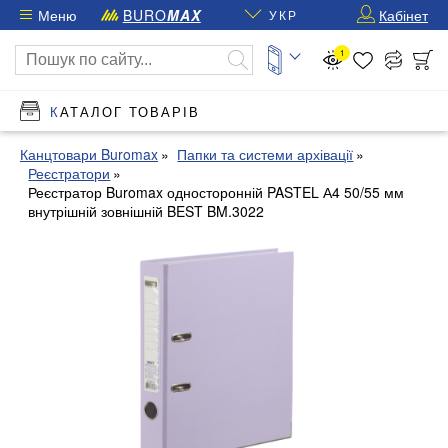
Меню
BURO
MAX
Кабінет
УКР
1
КАТАЛОГ ТОВАРІВ
Канцтовари Buromax
Папки та системи архівації
Реєстратори
Реєстратор Buromax односторонній PASTEL А4 50/55 мм
внутрішній зовнішній BEST BM.3022