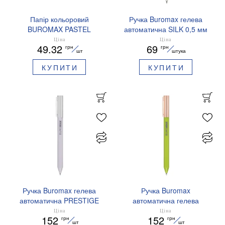
Папір кольоровий
Ручка Buromax гелева
BUROMAX PASTEL
автоматична SILK 0,5 мм
EUROMAX 20 арк А4 80 г/
сині чорнила BM.83100
Ціна
Ціна
49.32
69
грн
грн
мс BM.2721220E-08
шт
штука
КУПИТИ
КУПИТИ
Ручка Buromax гелева
Ручка Buromax
автоматична PRESTIGE
автоматична гелева
SILVER 0,5 мм сині
PRESTIGE GOLD 0,5 мм
Ціна
Ціна
152
152
грн
грн
чорнила BM.83102
сині чорнила BM.83101
шт
шт