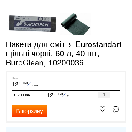
Пакети для сміття Eurostandart
щільні чорні, 60 л, 40 шт,
BuroClean, 10200036
Ціна
121
грн
штука
121
грн
-
+
10200036
шт
В корзину