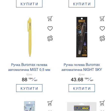
КУПИТИ
КУПИТИ
Ручка Buromax гелева
Ручка гелева Buromax
автоматична MIST 0,5 мм
автоматична NIGHT SKY
сині чорнила BM.83103
ZODIAC 0.5 мм
Ціна
Ціна
88
43.68
грн
грн
ароматизований грип синє
шт
шт
чорнило BM.8379-01
КУПИТИ
КУПИТИ