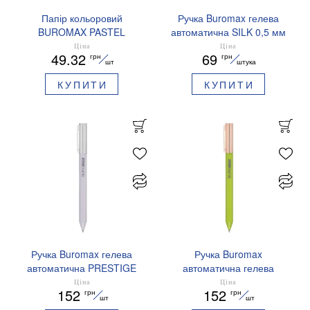
Папір кольоровий
Ручка Buromax гелева
BUROMAX PASTEL
автоматична SILK 0,5 мм
EUROMAX 20 арк А4 80 г/
сині чорнила BM.83100
Ціна
Ціна
49.32
69
грн
грн
мс BM.2721220E-08
шт
штука
КУПИТИ
КУПИТИ
Ручка Buromax гелева
Ручка Buromax
автоматична PRESTIGE
автоматична гелева
SILVER 0,5 мм сині
PRESTIGE GOLD 0,5 мм
Ціна
Ціна
152
152
грн
грн
чорнила BM.83102
сині чорнила BM.83101
шт
шт