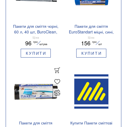
Пакети для сміття чорні,
Пакети для сміття
60 л, 40 шт, BuroClean,
EuroStandart міцні, сині,
10200035
60 л, 40 шт, BuroClean,
Ціна
Ціна
96
156
грн
грн
10200037
штука
шт
КУПИТИ
КУПИТИ
Пакети для сміття
Купити Пакети сміттєві