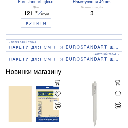
Eurostandart щільні
Намотування 40 шт.
чорні, 60 л, 40 шт,
Ціна
Всього товарів
121
3
грн
BuroClean, 10200036
штука
КУПИТИ
ПАКЕТИ ДЛЯ СМІТТЯ EUROSTANDART ЩІЛЬНІ ЧОРНІ, 60 Л, 20 ШТ, BUROCLEAN, 10200032
ПАКЕТИ ДЛЯ СМІТТЯ EUROSTANDART ЩІЛЬНІ ЧОРНІ, 120 Л, 10 ШТ, BUROCLEAN, 10200042
Новинки магазину