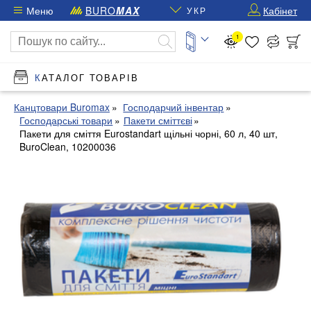
Меню
BURO
MAX
Кабінет
УКР
1
КАТАЛОГ ТОВАРІВ
Канцтовари Buromax
Господарчий інвентар
Господарські товари
Пакети сміттєві
Пакети для сміття Eurostandart щільні чорні, 60 л, 40 шт,
BuroClean, 10200036