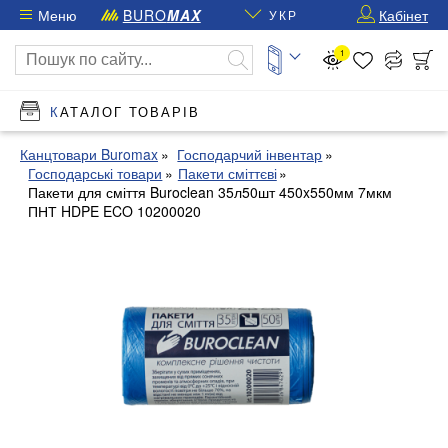
Меню
BURO
MAX
Кабінет
УКР
1
КАТАЛОГ ТОВАРІВ
Канцтовари Buromax
Господарчий інвентар
Господарські товари
Пакети сміттєві
Пакети для сміття Buroclean 35л50шт 450x550мм 7мкм
ПНТ HDPE ECO 10200020