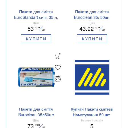
Пакети для сміття
Пакети для сміття
EuroStandart сині, 35 л,
Buroclean 35л50шт
50 шт, BuroClean,
450x550мм 7мкм ПНТ
Ціна
Ціна
53
43.92
грн
грн
10200017
HDPE ECO 10200020
шт
шт
КУПИТИ
КУПИТИ
Пакети для сміття
Купити Пакети сміттєві
Buroclean 35л50шт
Намотування 50 шт.
500x600мм блакитні
Ціна
Всього товарів
73
5
грн
10мкм ПНТ HDPE
шт