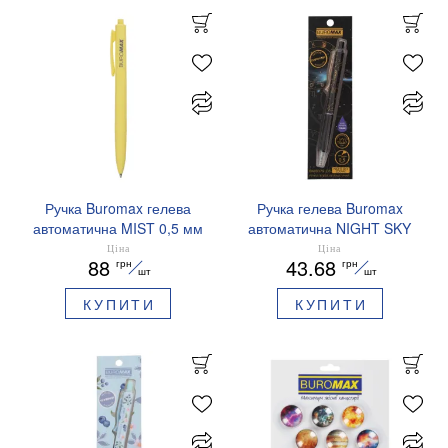
Ручка Buromax гелева
Ручка гелева Buromax
автоматична MIST 0,5 мм
автоматична NIGHT SKY
сині чорнила BM.83103
ZODIAC 0.5 мм
Ціна
Ціна
88
43.68
грн
грн
ароматизований грип синє
шт
шт
чорнило BM.8379-01
КУПИТИ
КУПИТИ