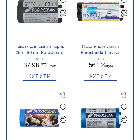
Пакети для сміття чорні,
Пакети для сміття
35 л, 50 шт, BuroClean,
Eurostandart щільні
10200015
чорні, 35 л, 50 шт,
Ціна
Ціна
37.98
56
грн
грн
BuroClean, 10200016
штука
штука
КУПИТИ
КУПИТИ