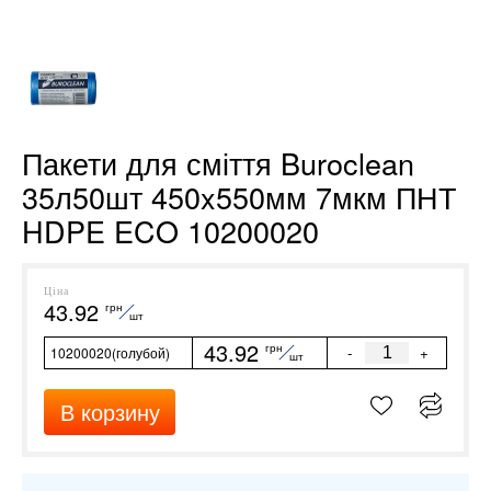
Пакети для сміття Buroclean
35л50шт 450x550мм 7мкм ПНТ
HDPE ECO 10200020
Ціна
43.92
грн
шт
43.92
грн
-
+
10200020(голубой)
шт
В корзину