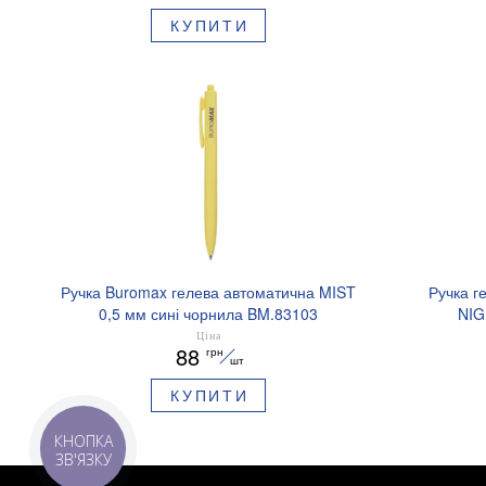
КУПИТИ
Ручка Buromax гелева автоматична MIST
Ручка г
0,5 мм сині чорнила BM.83103
NIG
аромати
Ціна
88
грн
шт
КУПИТИ
КНОПКА
ЗВ'ЯЗКУ