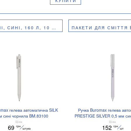
КУПИТИ
 ШТ, BUROCLEAN, 10200053
ПАКЕТИ ДЛЯ СМІТТЯ EUROSTAN
omax гелева автоматична SILK
Ручка Buromax гелева авт
м сині чорнила BM.83100
PRESTIGE SILVER 0,5 мм син
BM.83102
Ціна
Ціна
69
152
грн
грн
штука
шт