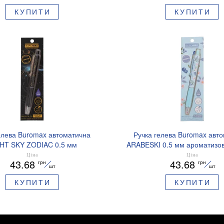
КУПИТИ
КУПИТИ
елева Buromax автоматична
Ручка гелева Buromax авт
HT SKY ZODIAC 0.5 мм
ARABESKI 0.5 мм ароматизов
зований грип синє чорнило
синє чорнило в блістері BM
Ціна
Ціна
43.68
43.68
грн
грн
BM.8379-01
шт
шт
КУПИТИ
КУПИТИ