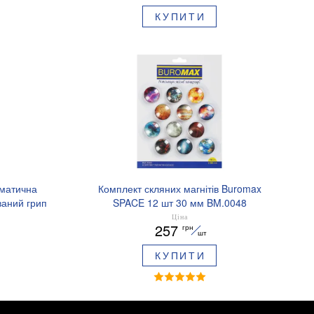
КУПИТИ
оматична
Комплект скляних магнітів Buromax
аний грип
SPACE 12 шт 30 мм BM.0048
.8379-02
Ціна
257
грн
шт
КУПИТИ