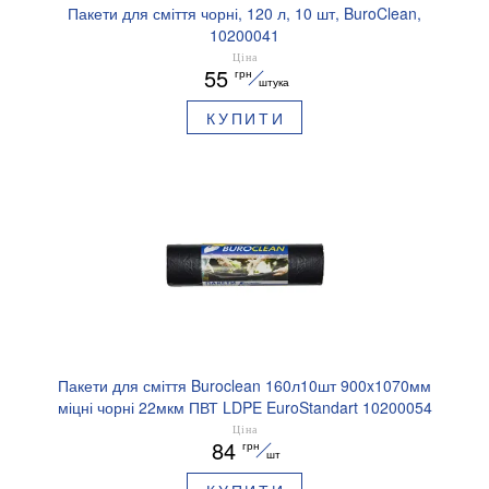
Пакети для сміття чорні, 120 л, 10 шт, BuroClean,
10200041
Ціна
55
грн
штука
КУПИТИ
Пакети для сміття Buroclean 160л10шт 900x1070мм
міцні чорні 22мкм ПВТ LDPE EuroStandart 10200054
Ціна
84
грн
шт