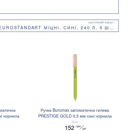
DART МІЦНІ, СИНІ, 240 Л, 5 ШТ, BUROCLEAN, 10200061
оматична
Ручка Buromax автоматична гелева
і чорнила
PRESTIGE GOLD 0,5 мм сині чорнила
BM.83101
Ціна
152
грн
шт