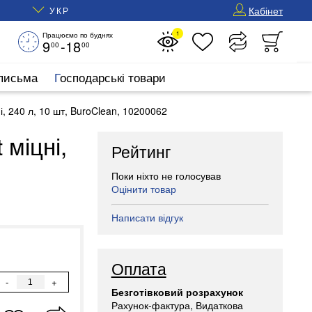
Кабінет
УКР
1
Працюємо по буднях
9
-18
00
00
 письма
Господарські товари
ні, 240 л, 10 шт, BuroClean, 10200062
 міцні,
Рейтинг
Поки ніхто не голосував
Оцінити товар
Написати відгук
Оплата
-
+
Безготівковий розрахунок
Рахунок-фактура, Видаткова