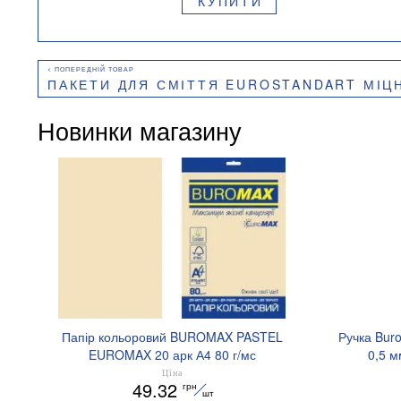
КУПИТИ
ПАКЕТИ ДЛЯ СМІТТЯ EUROSTANDART МІЦНІ, СИНІ, 160 Л, 10
Новинки магазину
Папір кольоровий BUROMAX PASTEL
Ручка Bur
EUROMAX 20 арк А4 80 г/мс
0,5 м
BM.2721220E-08
Ціна
49.32
грн
шт