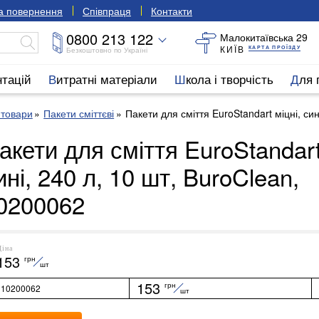
та повернення
Співпраця
Контакти
0800 213 122
Малокитаївська 29
КИЇВ
КАРТА ПРОЇЗДУ
Безкоштовно по Україні
нтацій
Витратні матеріали
Школа і творчість
Для
 товари
Пакети сміттєві
Пакети для сміття EuroStandart міцні, си
акети для сміття EuroStandart
ині, 240 л, 10 шт, BuroClean,
0200062
Ціна
153
грн
шт
153
грн
10200062
шт