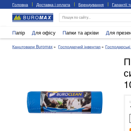
Головна
Доставка і оплата
Брендування
Гарантії 
BURO
MAX
Папір
Для офісу
Папки та архіви
Для презе
Канцтовари Buromax
Господарчий інвентар
Господарські
П
с
1