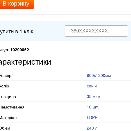
В корзину
упити в 1 клік
икул:
10200062
арактеристики
Розмір
900х1300мм
Колір
синій
Товщина
35 мкм
Намотування
10 шт.
Матеріал
LDPE
Об'єм
240 л