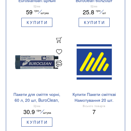
Eurostandart щільні
Buroclean 60л20шт
чорні, 60 л, 20 шт,
580x650мм чорні 7мкм
Ціна
Ціна
59
25.8
грн
грн
BuroClean, 10200032
ПНТ HDPE 10200030
штука
шт
КУПИТИ
КУПИТИ
Пакети для сміття чорні,
Купити Пакети сміттєві
60 л, 20 шт, BuroClean,
Намотування 20 шт.
10200031
Ціна
Всього товарів
30.9
7
грн
штука
КУПИТИ