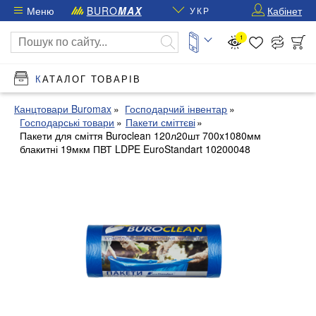
Меню
BURO
MAX
Кабінет
УКР
1
КАТАЛОГ ТОВАРІВ
Канцтовари Buromax
Господарчий інвентар
Господарські товари
Пакети сміттєві
Пакети для сміття Buroclean 120л20шт 700x1080мм
блакитні 19мкм ПВТ LDPE EuroStandart 10200048