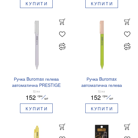
КУПИТИ
КУПИТИ
Ручка Buromax гелева
Ручка Buromax
автоматична PRESTIGE
автоматична гелева
SILVER 0,5 мм сині
PRESTIGE GOLD 0,5 мм
Ціна
Ціна
152
152
грн
грн
чорнила BM.83102
сині чорнила BM.83101
шт
шт
КУПИТИ
КУПИТИ