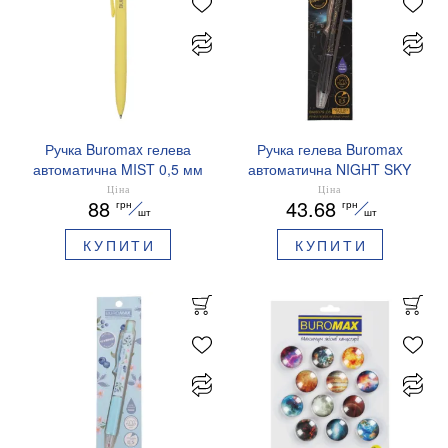
Ручка Buromax гелева
Ручка гелева Buromax
автоматична MIST 0,5 мм
автоматична NIGHT SKY
сині чорнила BM.83103
ZODIAC 0.5 мм
Ціна
Ціна
88
43.68
грн
грн
ароматизований грип синє
шт
шт
чорнило BM.8379-01
КУПИТИ
КУПИТИ