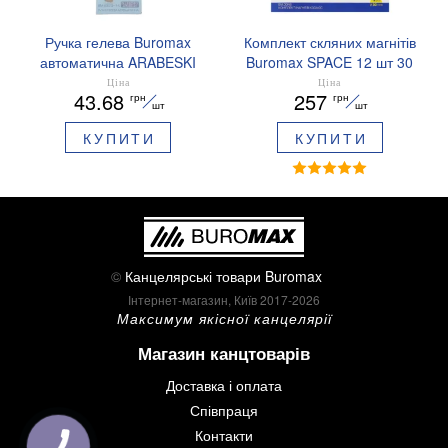
Ручка гелева Buromax
Комплект скляних магнітів
автоматична ARABESKI
Buromax SPACE 12 шт 30
0.5 мм ароматизований
мм BM.0048
Ціна
Ціна
43.68
257
грн
грн
грип синє чорнило в
шт
шт
блістері BM.8379-02
КУПИТИ
КУПИТИ
©
Канцелярські товари Buromax
Інтернет-магазин, Київ 2017-2026
Максимум якісної канцелярії
Магазин канцтоварів
Доставка і оплата
Співпраця
Контакти