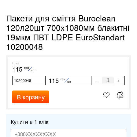
Пакети для сміття Buroclean
120л20шт 700x1080мм блакитні
19мкм ПВТ LDPE EuroStandart
10200048
Ціна
115
грн
шт
115
грн
-
+
10200048
шт
В корзину
Купити в 1 клік