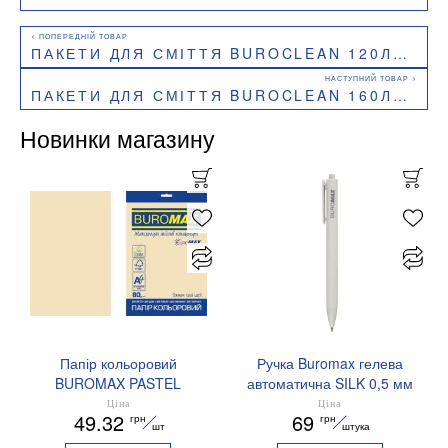
ПАКЕТИ ДЛЯ СМІТТЯ BUROCLEAN 120Л10ШТ 700X1080ММ МІЦНІ ЧОРНІ 19МКМ ПВТ LDPE EUROSTANDART 10200044
ПАКЕТИ ДЛЯ СМІТТЯ BUROCLEAN 160Л10ШТ 900X1070ММ МІЦНІ ЧОРНІ 22МКМ ПВТ LDPE EUROSTANDART 10200054
Новинки магазину
Папір кольоровий
Ручка Buromax гелева
BUROMAX PASTEL
автоматична SILK 0,5 мм
EUROMAX 20 арк А4 80 г/
сині чорнила BM.83100
Ціна
Ціна
49.32
69
грн
грн
мс BM.2721220E-08
шт
штука