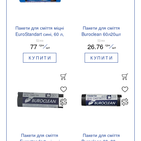
Пакети для сміття міцні
Пакети для сміття
EuroStandart сині, 60 л,
Buroclean 60л20шт
20 шт, BuroClean,
580x650мм 7мкм ПНТ
Ціна
Ціна
77
26.76
грн
грн
10200033
HDPE ECO 10200029
шт
шт
КУПИТИ
КУПИТИ
Пакети для сміття
Пакети для сміття