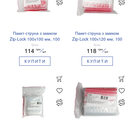
Пакет-струна з замком
Пакет-струна з замком
Zip-Lock 100х100 мм, 100
Zip-Lock 100х120 мм, 100
штук BUROCLEAN
шт, BUROCLEAN
Ціна
Ціна
114
118
грн
грн
10200518
10200519
шт
шт
КУПИТИ
КУПИТИ