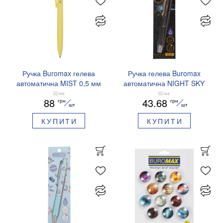
Ручка Buromax гелева
Ручка гелева Buromax
автоматична MIST 0,5 мм
автоматична NIGHT SKY
сині чорнила BM.83103
ZODIAC 0.5 мм
Ціна
Ціна
88
43.68
грн
грн
ароматизований грип синє
шт
шт
чорнило BM.8379-01
КУПИТИ
КУПИТИ