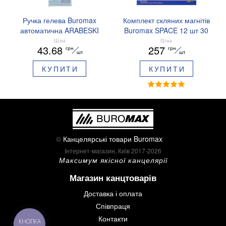
Ручка гелева Buromax
Комплект скляних магнітів
автоматична ARABESKI
Buromax SPACE 12 шт 30
0.5 мм ароматизований
мм BM.0048
Ціна
Ціна
43.68
257
грн
грн
грип синє чорнило в
шт
шт
блістері BM.8379-02
КУПИТИ
КУПИТИ
©
Канцелярські товари Buromax
Інтернет-магазин, Київ 2017-2026
Максимум якісної канцелярії
Магазин канцтоварів
Доставка і оплата
Співпраця
Контакти
КНОПКА