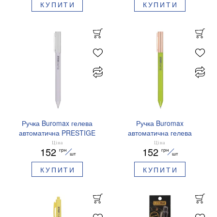
КУПИТИ
КУПИТИ
Ручка Buromax гелева
Ручка Buromax
автоматична PRESTIGE
автоматична гелева
SILVER 0,5 мм сині
PRESTIGE GOLD 0,5 мм
Ціна
Ціна
152
152
грн
грн
чорнила BM.83102
сині чорнила BM.83101
шт
шт
КУПИТИ
КУПИТИ