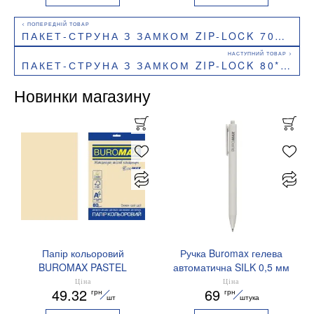
ПАКЕТ-СТРУНА З ЗАМКОМ ZIP-LOCK 70Х100 ММ, 100 ШТ BUROCLEAN 10200515
ПАКЕТ-СТРУНА З ЗАМКОМ ZIP-LOCK 80*120 ММ, 100 ШТ BUROCLEAN 10200517
Новинки магазину
Папір кольоровий
Ручка Buromax гелева
BUROMAX PASTEL
автоматична SILK 0,5 мм
EUROMAX 20 арк А4 80 г/
сині чорнила BM.83100
Ціна
Ціна
49.32
69
грн
грн
мс BM.2721220E-08
шт
штука