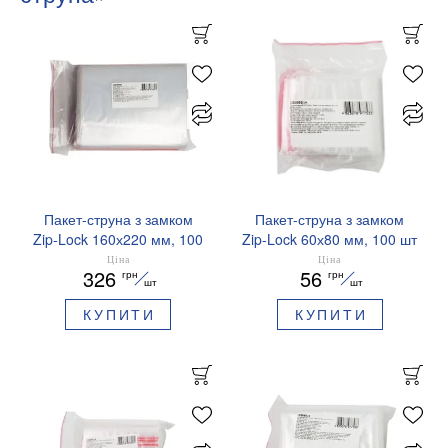
Пакет-струна з замком
Пакет-струна з замком
Zip-Lock 160х220 мм, 100
Zip-Lock 60х80 мм, 100 шт
шт BUROCLEAN 10200523
BUROCLEAN 10200514
Ціна
Ціна
326
56
грн
грн
шт
шт
КУПИТИ
КУПИТИ