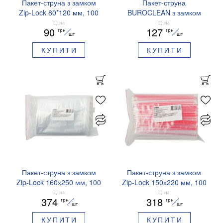
Пакет-струна з замком
Пакет-струна
Zip-Lock 80*120 мм, 100
BUROCLEAN з замком
шт BUROCLEAN 10200517
Zip-Lock 100х150 мм 100
Ціна
Ціна
90
127
грн
грн
шт 10200520
шт
шт
КУПИТИ
КУПИТИ
Пакет-струна з замком
Пакет-струна з замком
Zip-Lock 160х250 мм, 100
Zip-Lock 150х220 мм, 100
шт BUROCLEAN 10200524
шт BUROCLEAN 10200522
Ціна
Ціна
374
318
грн
грн
шт
шт
КУПИТИ
КУПИТИ