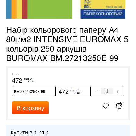
Набір кольорового паперу А4
80г/м2 INTENSIVE EUROMAX 5
кольорів 250 аркушів
BUROMAX BM.27213250E-99
Ціна
472
грн
шт
472
грн
-
+
BM.27213250E-99
шт
В корзину
Купити в 1 клік