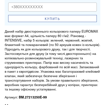
КУПИТЬ
Даний набір двостороннього кольорового паперу EUROMAX
має формат А4, щільність паперу 80 г/м2. Різновид -
INTENSIVE, набір 5 кольорів: зелений, червоний, жовтий,
блакитний та помаранчевий (по 50 аркушів кожен із кольорів).
Підходить як для кольорового друку, так і для творчості.
Застосовується для друку (в тому числі двостороннього) на
копіювально-розмножувальній техніці, лазерних та
струменевих принтерах. Папір має високу насиченість та
однорідність кольору, фарбований по всій масі. Запакований
в пакет з європідвісом. Упаковка має багаторазовий клейовий
клапан, який забезпечує безпечне зберігання і
транспортування наборів. За умови правильного зберігання,
виробник гарантує безперебійний друк у копірах, принтерах
та іншому офісному устаткуванні.
Артикул:
BM.27213250E-99