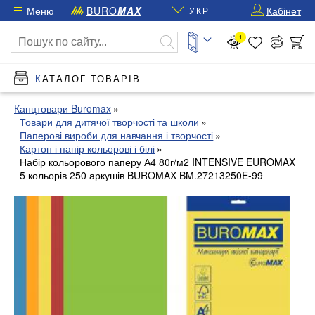
Меню
BURO
MAX
Кабінет
УКР
1
КАТАЛОГ ТОВАРІВ
Канцтовари Buromax
Товари для дитячої творчості та школи
Паперові вироби для навчання і творчості
Картон і папір кольорові і білі
Набір кольорового паперу А4 80г/м2 INTENSIVE EUROMAX
5 кольорів 250 аркушів BUROMAX BM.27213250E-99