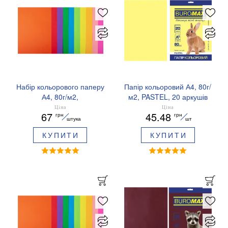
Набір кольорового паперу
Папір кольоровий А4, 80г/
А4, 80г/м2,
м2, PASTEL, 20 аркушів
NEON+INTENSIVE, 10
BUROMAX BM.2721220
Ціна
Ціна
67
45.48
грн
грн
кольорів, 20 аркушів
штука
шт
BUROMAX BM.2721820-99
КУПИТИ
КУПИТИ