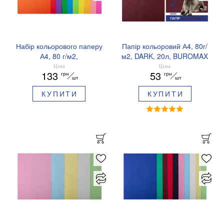
Набір кольорового паперу
Папір кольоровий А4, 80г/
А4, 80 г/м2,
м2, DARK, 20л, BUROMAX
NEON+INTENSIVE, 10
BM.2721420
Ціна
Ціна
133
53
грн
грн
кольорів, 50 аркушів
шт
шт
BUROMAX BM.2721850-99
КУПИТИ
КУПИТИ