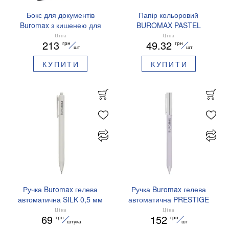
Бокс для документів
Папір кольоровий
Buromax з кишенею для
BUROMAX PASTEL
іменних карток на липучці
EUROMAX 20 арк А4 80 г/
Ціна
Ціна
213
49.32
грн
грн
55мм синій BM.3203-02
мс BM.2721220E-08
шт
шт
КУПИТИ
КУПИТИ
Ручка Buromax гелева
Ручка Buromax гелева
автоматична SILK 0,5 мм
автоматична PRESTIGE
сині чорнила BM.83100
SILVER 0,5 мм сині
Ціна
Ціна
69
152
грн
грн
чорнила BM.83102
штука
шт