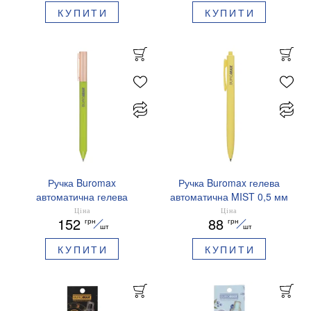
КУПИТИ
КУПИТИ
Ручка Buromax
Ручка Buromax гелева
автоматична гелева
автоматична MIST 0,5 мм
PRESTIGE GOLD 0,5 мм
сині чорнила BM.83103
Ціна
Ціна
152
88
грн
грн
сині чорнила BM.83101
шт
шт
КУПИТИ
КУПИТИ