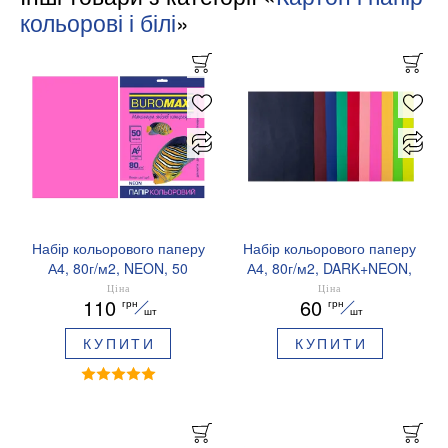
кольорові і білі
»
Набір кольорового паперу
Набір кольорового паперу
А4, 80г/м2, NEON, 50
А4, 80г/м2, DARK+NEON,
аркушів BUROMAX
10 кольорів, 20 аркушів
Ціна
Ціна
110
60
грн
грн
BM.2721550
BUROMAX BM.2721020-99
шт
шт
КУПИТИ
КУПИТИ