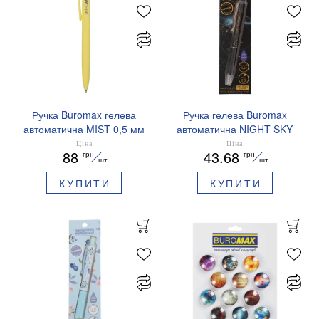
Ручка Buromax гелева
Ручка гелева Buromax
автоматична MIST 0,5 мм
автоматична NIGHT SKY
сині чорнила BM.83103
ZODIAC 0.5 мм
Ціна
Ціна
88
43.68
грн
грн
ароматизований грип синє
шт
шт
чорнило BM.8379-01
КУПИТИ
КУПИТИ