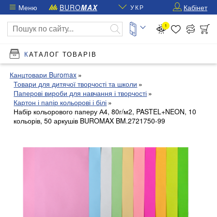
Меню
BURO
MAX
Кабінет
УКР
1
КАТАЛОГ ТОВАРІВ
Канцтовари Buromax
Товари для дитячої творчості та школи
Паперові вироби для навчання і творчості
Картон і папір кольорові і білі
Набір кольорового паперу А4, 80г/м2, PASTEL+NEON, 10
кольорів, 50 аркушів BUROMAX BM.2721750-99