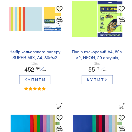
Набір кольорового паперу
Папір кольоровий А4, 80г/
SUPER MIX, А4, 80г/м2
м2, NEON, 20 аркушів,
(10х25/250 аркушів)
BUROMAX BM.2721520
Ціна
Ціна
452
55
грн
грн
BUROMAX BM.27216250-
шт
шт
99
КУПИТИ
КУПИТИ