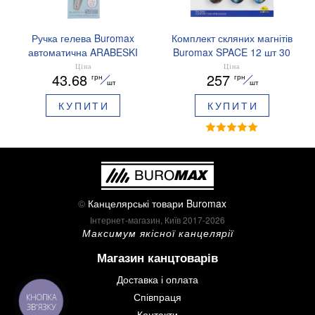
Ручка гелева Buromax
Комплект скляних магнітів
автоматична ARABESKI
Buromax SPACE 12 шт 30
0.5 мм ароматизований
мм BM.0048
Ціна
Ціна
43.68
257
грн
грн
грип синє чорнило в
шт
шт
блістері BM.8379-02
КУПИТИ
КУПИТИ
©
Канцелярські товари Buromax
Інтернет-магазин, Київ 2017-2026
Максимум якісної канцелярії
Магазин канцтоварів
Доставка і оплата
Співпраця
КНОПКА
ЗВ'ЯЗКУ
Контакти