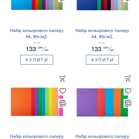
Набір кольорового паперу
Набір кольорового паперу
А4, 80г/м2,
А4, 80г/м2,
PASTEL+INTENSIV,
DARK+PASTEL, 10
Ціна
Ціна
133
133
грн
грн
10кол., 50 аркушів
кольорів, 50 аркушів
шт
шт
BUROMAX BM.2721650-99
BUROMAX BM.27211150-
КУПИТИ
КУПИТИ
99
Набір кольорового паперу
Набір кольорового паперу