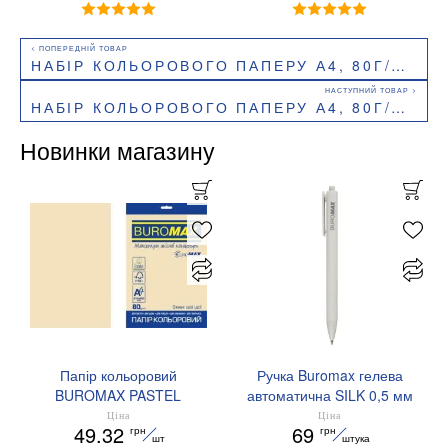
НАБІР КОЛЬОРОВОГО ПАПЕРУ А4, 80Г/М2, PASTEL+NEON, 10 КОЛЬОРІВ, 20 АРКУШІВ. BUROMAX BM.2721720-99
НАБІР КОЛЬОРОВОГО ПАПЕРУ А4, 80Г/М2, PASTEL, 5 КОЛ., 20 АРКУШІВ BUROMAX BM.2721220-99
Новинки магазину
Папір кольоровий
Ручка Buromax гелева
BUROMAX PASTEL
автоматична SILK 0,5 мм
EUROMAX 20 арк А4 80 г/
сині чорнила BM.83100
Ціна
Ціна
49.32
69
грн
грн
мс BM.2721220E-08
шт
штука