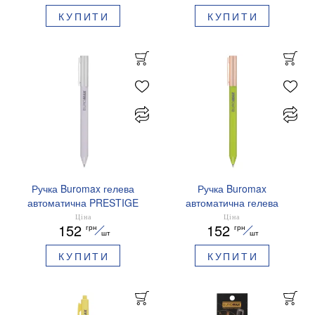
КУПИТИ
КУПИТИ
Ручка Buromax гелева
Ручка Buromax
автоматична PRESTIGE
автоматична гелева
SILVER 0,5 мм сині
PRESTIGE GOLD 0,5 мм
Ціна
Ціна
152
152
грн
грн
чорнила BM.83102
сині чорнила BM.83101
шт
шт
КУПИТИ
КУПИТИ