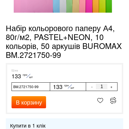
Набір кольорового паперу А4,
80г/м2, PASTEL+NEON, 10
кольорів, 50 аркушів BUROMAX
BM.2721750-99
Ціна
133
грн
шт
133
грн
-
+
BM.2721750-99
шт
В корзину
Купити в 1 клік