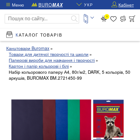
Меню
BURO
MAX
Кабінет
УКР
1
КАТАЛОГ ТОВАРІВ
Канцтовари Buromax
Товари для дитячої творчості та школи
Паперові вироби для навчання і творчості
Картон і папір кольорові і білі
Набір кольорового паперу А4, 80г/м2, DARK, 5 кольорів, 50
аркушів, BUROMAX BM.2721450-99