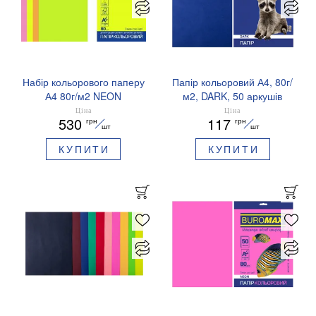
Набір кольорового паперу
Папір кольоровий А4, 80г/
А4 80г/м2 NEON
м2, DARK, 50 аркушів
EUROMAX 4 кольори 200
BUROMAX BM.2721450
Ціна
Ціна
530
117
грн
грн
аркушів BUROMAX
шт
шт
BM.27215200E-99
КУПИТИ
КУПИТИ