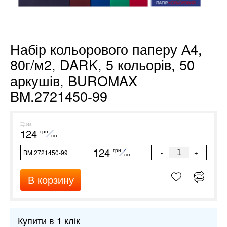
Набір кольорового паперу А4,
80г/м2, DARK, 5 кольорів, 50
аркушів, BUROMAX
BM.2721450-99
Ціна
124
грн
шт
124
грн
-
+
BM.2721450-99
шт
В корзину
Купити в 1 клік