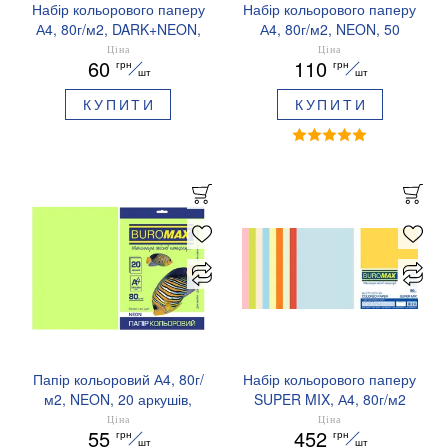
Набір кольорового паперу
Набір кольорового паперу
А4, 80г/м2, DARK+NEON,
А4, 80г/м2, NEON, 50
10 кольорів, 20 аркушів
аркушів BUROMAX
Ціна
Ціна
60
110
грн
грн
BUROMAX BM.2721020-99
BM.2721550
шт
шт
КУПИТИ
КУПИТИ
Папір кольоровий А4, 80г/
Набір кольорового паперу
м2, NEON, 20 аркушів,
SUPER MIX, А4, 80г/м2
BUROMAX BM.2721520
(10х25/250 аркушів)
Ціна
Ціна
55
452
грн
грн
BUROMAX BM.27216250-
шт
шт