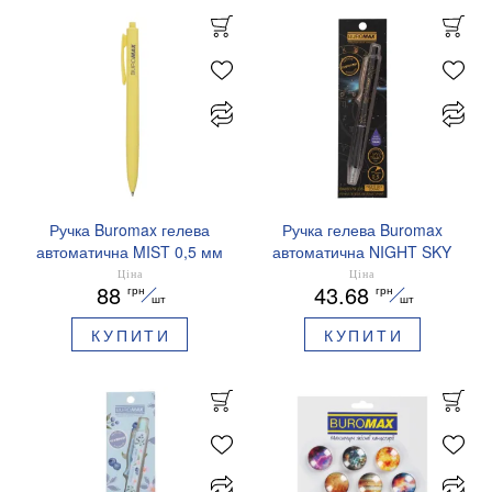
Ручка Buromax гелева
Ручка гелева Buromax
автоматична MIST 0,5 мм
автоматична NIGHT SKY
сині чорнила BM.83103
ZODIAC 0.5 мм
Ціна
Ціна
88
43.68
грн
грн
ароматизований грип синє
шт
шт
чорнило BM.8379-01
КУПИТИ
КУПИТИ