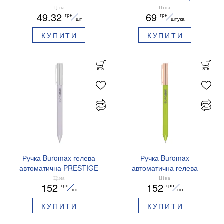
EUROMAX 20 арк А4 80 г/
сині чорнила BM.83100
Ціна
Ціна
49.32
69
грн
грн
мс BM.2721220E-08
шт
штука
КУПИТИ
КУПИТИ
Ручка Buromax гелева
Ручка Buromax
автоматична PRESTIGE
автоматична гелева
SILVER 0,5 мм сині
PRESTIGE GOLD 0,5 мм
Ціна
Ціна
152
152
грн
грн
чорнила BM.83102
сині чорнила BM.83101
шт
шт
КУПИТИ
КУПИТИ