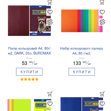
Папір кольоровий А4, 80г/
Набір кольорового паперу
м2, DARK, 20л, BUROMAX
А4, 80 г/м2,
BM.2721420
NEON+INTENSIVE, 10
Ціна
Ціна
53
133
грн
грн
кольорів, 50 аркушів
шт
шт
BUROMAX BM.2721850-99
КУПИТИ
КУПИТИ