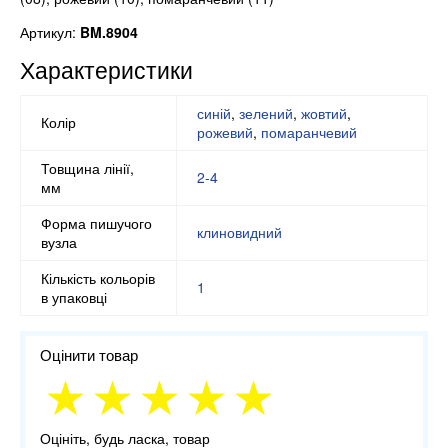
Артикул:
BM.8904
Характеристики
синій
,
зелений
,
жовтий
,
Колір
рожевий
,
помаранчевий
Товщина лінії,
2-4
мм
Форма пишучого
клиновидний
вузла
Кількість кольорів
1
в упаковці
Оцінити товар
Оцініть, будь ласка, товар