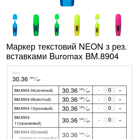
Маркер текстовий NEON з рез.
вставками Buromax BM.8904
Ціна
30.36
грн
шт
30.36
грн
-
+
BM.8904-04(зеленый)
шт
30.36
грн
-
+
BM.8904-08(желтый)
шт
30.36
грн
-
+
BM.8904-10(розовый)
шт
BM.8904-
30.36
грн
-
+
шт
11(оранжевый)
BM.8904-02(синий)
30.36
грн
шт
Наявність уточнюйте