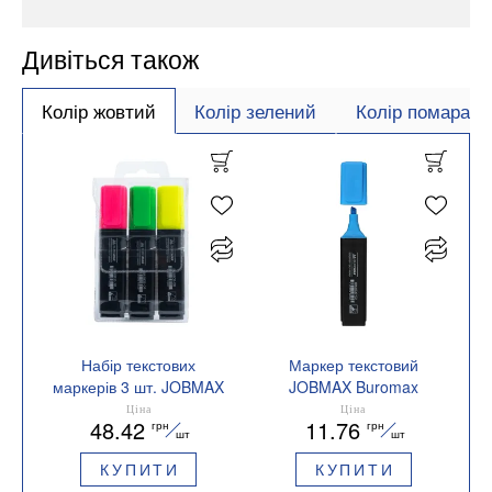
Дивіться також
Колір жовтий
Колір зелений
Колір помаран
Набір текстових
Маркер текстовий
маркерів 3 шт. JOBMAX
JOBMAX Buromax
Buromax BM.8902-93
BM.8902
Ціна
Ціна
48.42
11.76
грн
грн
шт
шт
КУПИТИ
КУПИТИ