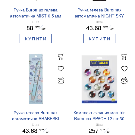
Ручка Buromax гелева
Ручка гелева Buromax
автоматична MIST 0,5 мм
автоматична NIGHT SKY
сині чорнила BM.83103
ZODIAC 0.5 мм
Ціна
Ціна
88
43.68
грн
грн
ароматизований грип синє
шт
шт
чорнило BM.8379-01
КУПИТИ
КУПИТИ
Ручка гелева Buromax
Комплект скляних магнітів
автоматична ARABESKI
Buromax SPACE 12 шт 30
0.5 мм ароматизований
мм BM.0048
Ціна
Ціна
43.68
257
грн
грн
грип синє чорнило в
шт
шт