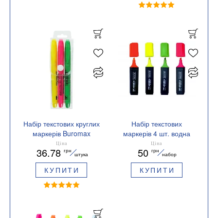
Набір текстових круглих
Набір текстових
маркерів Buromax
маркерів 4 шт. водна
JOBMAX BM.8903-93
основа 2-4 мм
Ціна
Ціна
36.78
50
грн
грн
клиновидні JOBMAX
штука
набор
BUROMAX BM.8902-94
КУПИТИ
КУПИТИ