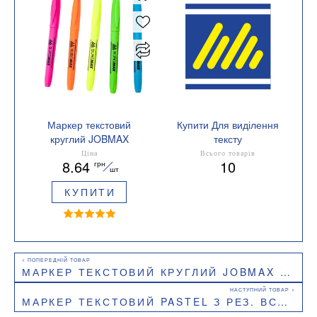
Маркер текстовий
Купити Для виділення
круглий JOBMAX
тексту
Buromax BM.8903
Колір жовтий
Ціна
Всього товарів
8.64
10
грн
шт
КУПИТИ
МАРКЕР ТЕКСТОВИЙ КРУГЛИЙ JOBMAX BUROMAX BM.8903
МАРКЕР ТЕКСТОВИЙ PASTEL З РЕЗ. ВСТАВКАМИ BUROMAX BM.8905