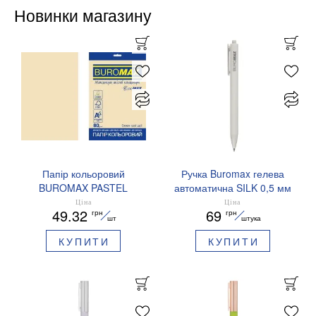
Новинки магазину
Папір кольоровий
Ручка Buromax гелева
BUROMAX PASTEL
автоматична SILK 0,5 мм
EUROMAX 20 арк А4 80 г/
сині чорнила BM.83100
Ціна
Ціна
49.32
69
грн
грн
мс BM.2721220E-08
шт
штука
КУПИТИ
КУПИТИ