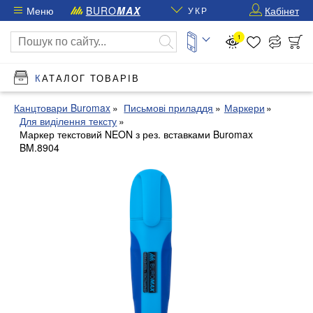
Меню
BURO
MAX
Кабінет
УКР
1
КАТАЛОГ ТОВАРІВ
Канцтовари Buromax
Письмові приладдя
Маркери
Для виділення тексту
Маркер текстовий NEON з рез. вставками Buromax
BM.8904