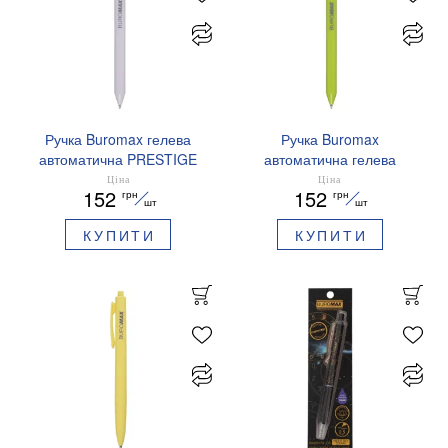
Ручка Buromax гелева
Ручка Buromax
автоматична PRESTIGE
автоматична гелева
SILVER 0,5 мм сині
PRESTIGE GOLD 0,5 мм
Ціна
Ціна
152
152
грн
грн
чорнила BM.83102
сині чорнила BM.83101
шт
шт
КУПИТИ
КУПИТИ