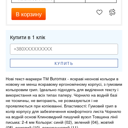
В корзину
Купити в 1 клік
КУПИТЬ
Нові текст-маркери ТМ Buromax - яскраві неонові кольори в
новому не менш яскравому ергономічному корпусі, з гумовим
кольоровим грип. Ідеально підходять для виділення тексту і
використання на всіх типах паперу. Чорнило на водній базі
не тоскичны, не вигорають, не розмазуються і не
проявляються при копіюванні. Властивості: Гумовий грип в
колір корпусу для забезпечення комфортного листа Чорнило
на водній основі Клиновидний пишучий вузол Товщина лінії
письма: 2-4 мм Кольори: синій (02), зелений (04), жовтий
(08), рожевий (10), помаранчевий (11)