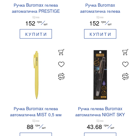
Ручка Buromax гелева
Ручка Buromax
автоматична PRESTIGE
автоматична гелева
SILVER 0,5 мм сині
PRESTIGE GOLD 0,5 мм
Ціна
Ціна
152
152
грн
грн
чорнила BM.83102
сині чорнила BM.83101
шт
шт
КУПИТИ
КУПИТИ
Ручка Buromax гелева
Ручка гелева Buromax
автоматична MIST 0,5 мм
автоматична NIGHT SKY
сині чорнила BM.83103
ZODIAC 0.5 мм
Ціна
Ціна
88
43.68
грн
грн
ароматизований грип синє
шт
шт
чорнило BM.8379-01