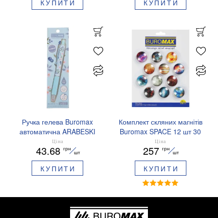
КУПИТИ
КУПИТИ
Ручка гелева Buromax
Комплект скляних магнітів
автоматична ARABESKI
Buromax SPACE 12 шт 30
0.5 мм ароматизований
мм BM.0048
Ціна
Ціна
43.68
257
грн
грн
грип синє чорнило в
шт
шт
блістері BM.8379-02
КУПИТИ
КУПИТИ