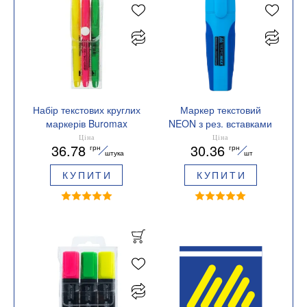
Набір текстових круглих
Маркер текстовий
маркерів Buromax
NEON з рез. вставками
JOBMAX BM.8903-93
Buromax BM.8904
Ціна
Ціна
36.78
30.36
грн
грн
штука
шт
КУПИТИ
КУПИТИ