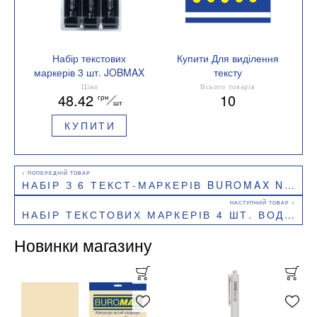
Набір текстових
Купити Для виділення
маркерів 3 шт. JOBMAX
тексту
Buromax BM.8902-93
Колір жовтий
Ціна
Всього товарів
48.42
10
грн
шт
КУПИТИ
НАБІР З 6 ТЕКСТ-МАРКЕРІВ BUROMAX NEON BM.8904-94 2-4 ММ
НАБІР ТЕКСТОВИХ МАРКЕРІВ 4 ШТ. ВОДНА ОСНОВА 2-4 ММ КРУГЛІ JOBMAX BUROMAX BM.8903-94
Новинки магазину