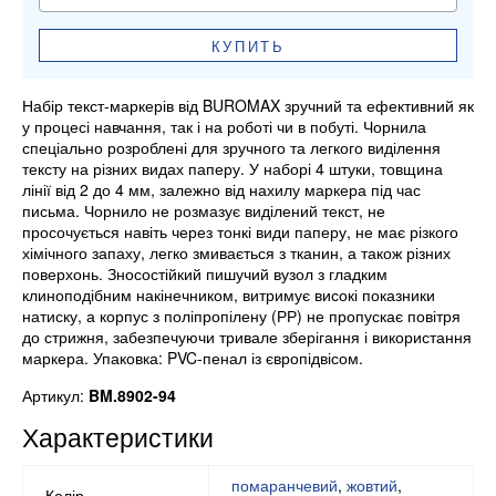
КУПИТЬ
Набір текст-маркерів від BUROMAX зручний та ефективний як
у процесі навчання, так і на роботі чи в побуті. Чорнила
спеціально розроблені для зручного та легкого виділення
тексту на різних видах паперу. У наборі 4 штуки, товщина
лінії від 2 до 4 мм, залежно від нахилу маркера під час
письма. Чорнило не розмазує виділений текст, не
просочується навіть через тонкі види паперу, не має різкого
хімічного запаху, легко змивається з тканин, а також різних
поверхонь. Зносостійкий пишучий вузол з гладким
клиноподібним накінечником, витримує високі показники
натиску, а корпус з поліпропілену (РР) не пропускає повітря
до стрижня, забезпечуючи тривале зберігання і використання
маркера. Упаковка: PVC-пенал із європідвісом.
Артикул:
BM.8902-94
Характеристики
помаранчевий
,
жовтий
,
Колір