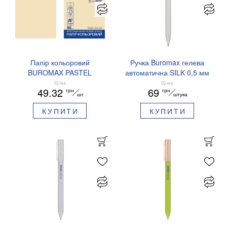
Папір кольоровий
Ручка Buromax гелева
BUROMAX PASTEL
автоматична SILK 0,5 мм
EUROMAX 20 арк А4 80 г/
сині чорнила BM.83100
Ціна
Ціна
49.32
69
грн
грн
мс BM.2721220E-08
шт
штука
КУПИТИ
КУПИТИ