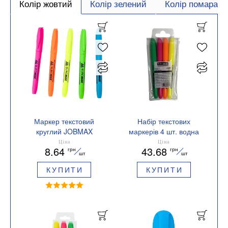
Колір жовтий
Колір зелений
Колір помаран
Маркер текстовий
Набір текстових
круглий JOBMAX
маркерів 4 шт. водна
Buromax BM.8903
основа 2-4 мм круглі
Ціна
Ціна
8.64
43.68
грн
грн
JOBMAX BUROMAX
шт
шт
BM.8903-94
КУПИТИ
КУПИТИ