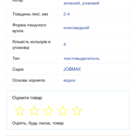
зелений
,
рожевий
Товщина лінії, мм
2-4
Форма пишучого
клиновидний
вузла
Кількість кольорів в
4
упаковці
Тип
текстовыделитель
Серія
JOBMAX
Основа чорнило
водна
Оцінити товар
Оцініть, будь ласка, товар