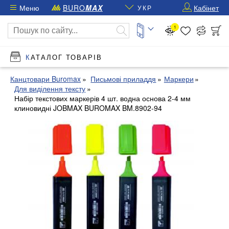
Меню
BURO
MAX
Кабінет
УКР
1
КАТАЛОГ ТОВАРІВ
Канцтовари Buromax
Письмові приладдя
Маркери
Для виділення тексту
Набір текстових маркерів 4 шт. водна основа 2-4 мм
клиновидні JOBMAX BUROMAX BM.8902-94