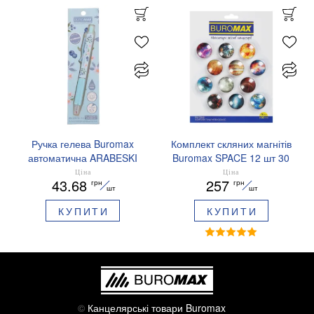
Ручка гелева Buromax
Комплект скляних магнітів
автоматична ARABESKI
Buromax SPACE 12 шт 30
0.5 мм ароматизований
мм BM.0048
Ціна
Ціна
43.68
257
грн
грн
грип синє чорнило в
шт
шт
блістері BM.8379-02
КУПИТИ
КУПИТИ
©
Канцелярські товари Buromax