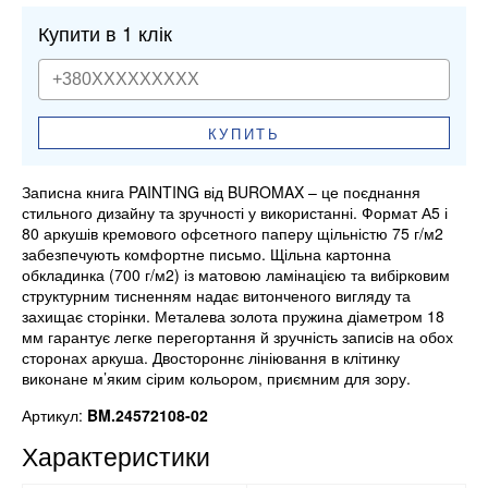
Купити в 1 клік
КУПИТЬ
Записна книга PAINTING від BUROMAX – це поєднання
стильного дизайну та зручності у використанні. Формат А5 і
80 аркушів кремового офсетного паперу щільністю 75 г/м2
забезпечують комфортне письмо. Щільна картонна
обкладинка (700 г/м2) із матовою ламінацією та вибірковим
структурним тисненням надає витонченого вигляду та
захищає сторінки. Металева золота пружина діаметром 18
мм гарантує легке перегортання й зручність записів на обох
сторонах аркуша. Двостороннє лініювання в клітинку
виконане м’яким сірим кольором, приємним для зору.
Артикул:
BM.24572108-02
Характеристики