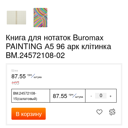
Книга для нотаток Buromax
PAINTING А5 96 арк клітинка
BM.24572108-02
Ціна
87.55
грн
штука
103
BM.24572108-
87.55
грн
-
+
штука
15(салатовый)
В корзину