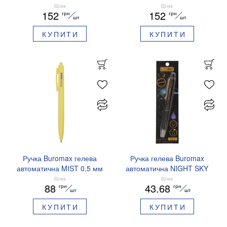
SILVER 0,5 мм сині
PRESTIGE GOLD 0,5 мм
Ціна
Ціна
152
152
грн
грн
чорнила BM.83102
сині чорнила BM.83101
шт
шт
КУПИТИ
КУПИТИ
Ручка Buromax гелева
Ручка гелева Buromax
автоматична MIST 0,5 мм
автоматична NIGHT SKY
сині чорнила BM.83103
ZODIAC 0.5 мм
Ціна
Ціна
88
43.68
грн
грн
ароматизований грип синє
шт
шт
чорнило BM.8379-01
КУПИТИ
КУПИТИ