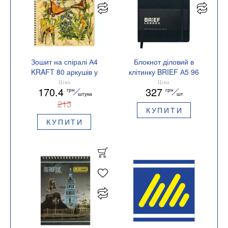
Зошит на спіралі А4
Блокнот діловий в
KRAFT 80 аркушів у
клітинку BRIEF А5 96
клітинку BUROMAX
аркушів Buromax
Ціна
Ціна
170.4
327
грн
грн
BM.2431
BM.295104
штука
шт
213
КУПИТИ
КУПИТИ