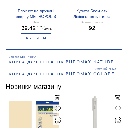
Блокнот на пружині
Купити Блокноти
зверху METROPOLIS
Лініювання клітинка
А-5 48 аркушів,
Ціна
Всього товарів
39.42
92
грн
клітинка, картонна
штука
обкладинка Buromax
КУПИТИ
BM.24545101
КНИГА ДЛЯ НОТАТОК BUROMAX NATURE А5 32 АРК КЛІТИНКА BM.24822101
КНИГА ДЛЯ НОТАТОК BUROMAX COLORFUL А5 96 АРК КЛІТИНКА BM.24572111-08
Новинки магазину