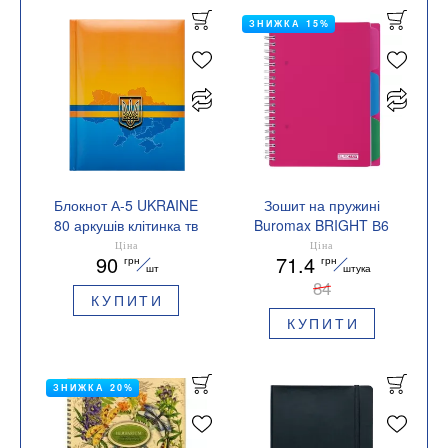
ЗНИЖКА 15%
Блокнот А-5 UKRAINE
Зошит на пружині
80 аркушів клітинка тв
Buromax BRIGHT В6
обл глянц лам з
100 арк клітинка
Ціна
Ціна
90
71.4
грн
грн
поролоном Buromax
BM.24365912
шт
штука
BM.24582101
84
КУПИТИ
КУПИТИ
ЗНИЖКА 20%