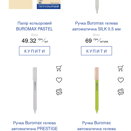
Папір кольоровий
Ручка Buromax гелева
BUROMAX PASTEL
автоматична SILK 0,5 мм
EUROMAX 20 арк А4 80 г/
сині чорнила BM.83100
Ціна
Ціна
49.32
69
грн
грн
мс BM.2721220E-08
шт
штука
КУПИТИ
КУПИТИ
Ручка Buromax гелева
Ручка Buromax
автоматична PRESTIGE
автоматична гелева