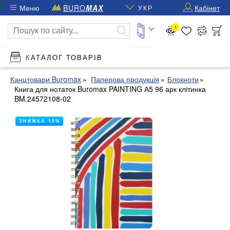
Меню
BURO
MAX
Кабінет
УКР
1
КАТАЛОГ ТОВАРІВ
Канцтовари Buromax
Паперова продукція
Блокноти
Книга для нотаток Buromax PAINTING А5 96 арк клітинка
BM.24572108-02
ЗНИЖКА 15%