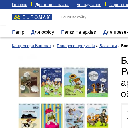
Головна
Доставка і оплата
Брендування
Гарантії 
BURO
MAX
Папір
Для офісу
Папки та архіви
Для презе
Канцтовари Buromax
Паперова продукція
Блокноти
Бло
Б
P
а
о