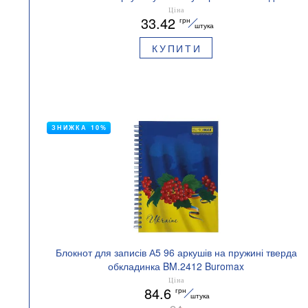
BUROMAX BM.24545110
Ціна
33.42
грн
штука
КУПИТИ
ЗНИЖКА 10%
Блокнот для записів А5 96 аркушів на пружині тверда
обкладинка BM.2412 Buromax
Ціна
84.6
грн
штука