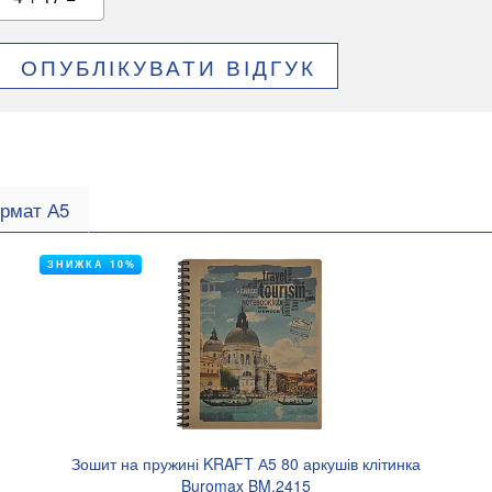
ОПУБЛІКУВАТИ ВІДГУК
рмат А5
ЗНИЖКА 10%
Зошит на пружині KRAFT А5 80 аркушів клітинка
Buromax BM.2415