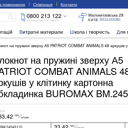
та повернення
Співпраця
Контакти
0800 213 122
Малокитаївська 29
КИЇВ
КАРТА ПРОЇЗДУ
Безкоштовно по Україні
нтацій
Витратні матеріали
Школа і творчість
Для
кнот на пружині зверху А5 PATRIOT COMBAT ANIMALS 48 аркушів 
локнот на пружині зверху А5
ATRIOT COMBAT ANIMALS 4
ркушів у клітинку картонна
бкладинка BUROMAX BM.245
Ціна
33.42
грн
штука
33.42
грн
BM.24545110
штука