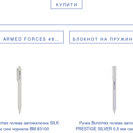
КУПИТИ
ТОННА ОБКЛАДИНКА BUROMAX BM.24545112
БЛОКНОТ НА ПРУЖИНІ ЗВЕРХУ А5 PATRIOT
omax гелева автоматична SILK
Ручка Buromax гелева авт
м сині чорнила BM.83100
PRESTIGE SILVER 0,5 мм син