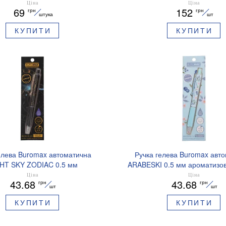
BM.83102
Ціна
Ціна
69
152
грн
грн
штука
шт
КУПИТИ
КУПИТИ
елева Buromax автоматична
Ручка гелева Buromax авт
HT SKY ZODIAC 0.5 мм
ARABESKI 0.5 мм ароматизов
зований грип синє чорнило
синє чорнило в блістері BM
Ціна
Ціна
43.68
43.68
грн
грн
BM.8379-01
шт
шт
КУПИТИ
КУПИТИ