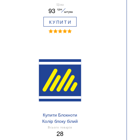
Ціна
93
грн
штука
КУПИТИ
Купити Блокноти
Колір блоку білий
Всього товарів
28