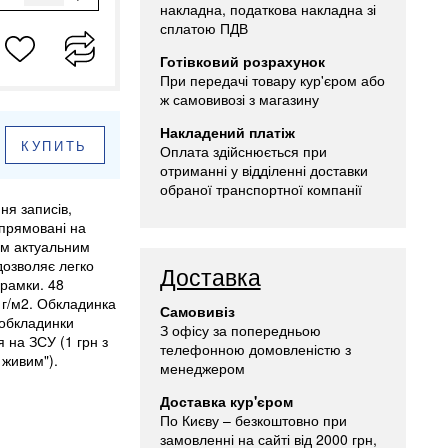
накладна, податкова накладна зі
сплатою ПДВ
Готівковий розрахунок
При передачі товару кур'єром або
ж самовивозі з магазину
Накладений платіж
КУПИТЬ
Оплата здійснюється при
отриманні у відділенні доставки
обраної транспортної компанії
я записів,
спрямовані на
им актуальним
дозволяє легко
Доставка
 рамки. 48
 г/м2. Обкладинка
Самовивіз
 обкладинки
З офісу за попередньою
 на ЗСУ (1 грн з
телефонною домовленістю з
живим").
менеджером
Доставка кур'єром
По Києву – безкоштовно при
замовленні на сайті від 2000 грн,