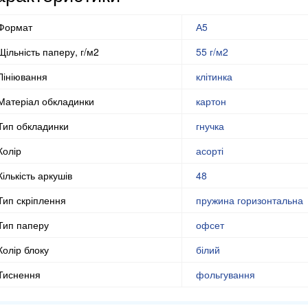
Формат
А5
Щільність паперу, г/м2
55 г/м2
Лініювання
клітинка
Матеріал обкладинки
картон
Тип обкладинки
гнучка
Колір
асорті
Кількість аркушів
48
Тип скріплення
пружина горизонтальна
Тип паперу
офсет
Колір блоку
білий
Тиснення
фольгування