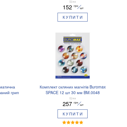
BM.83101
Ціна
152
грн
шт
КУПИТИ
оматична
Комплект скляних магнітів Buromax
аний грип
SPACE 12 шт 30 мм BM.0048
.8379-02
Ціна
257
грн
шт
КУПИТИ