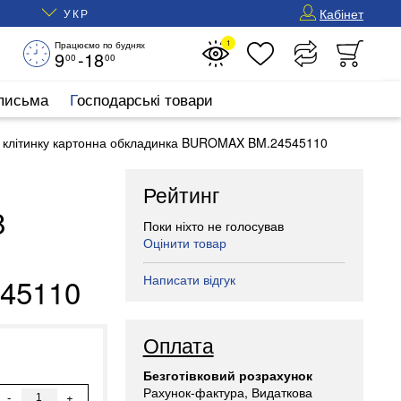
Кабінет
УКР
1
Працюємо по буднях
9
-18
00
00
 письма
Господарські товари
у клітинку картонна обкладинка BUROMAX BM.24545110
Рейтинг
8
Поки ніхто не голосував
Оцінити товар
Написати відгук
45110
Оплата
Безготівковий розрахунок
Рахунок-фактура, Видаткова
-
+