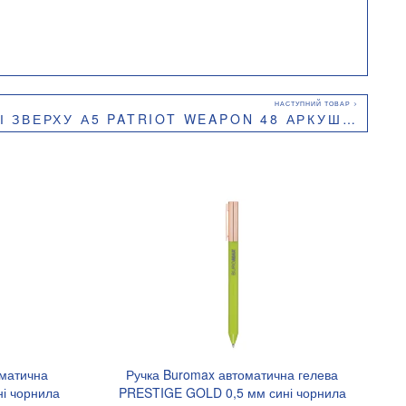
 WEAPON 48 АРКУШІВ У КЛІТИНКУ КАРТОННА ОБКЛАДИНКА BUROMAX BM.24545111
оматична
Ручка Buromax автоматична гелева
і чорнила
PRESTIGE GOLD 0,5 мм сині чорнила