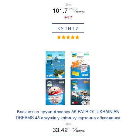
Ціна
101.7
грн
штука
113
КУПИТИ
Блокнот на пружині зверху А5 PATRIOT UKRAINIAN
DREAMS 48 аркушів у клітинку картонна обкладинка
BUROMAX BM.24545107
Ціна
33.42
грн
штука