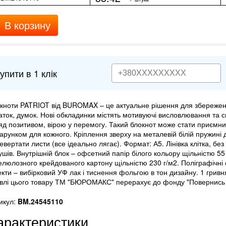
В корзину
упити в 1 клік
кноти PATRIOT від BUROMAX – це актуальне рішення для збереженн
аток, думок. Нові обкладинки містять мотивуючі висловлювання та 
яд позитивом, вірою у перемогу. Такий блокнот може стати приємн
арунком для кожного. Кріплення зверху на металевій білій пружині 
евертати листи (все ідеально лягає). Формат: А5. Лінівка клітка, без
ушів. Внутрішній блок – офсетний папір білого кольору щільністю 55
целюлозного крейдованого картону щільністю 230 г/м2. Поліграфічні
кти – вибірковий УФ лак і тиснення фольгою в тон дизайну. 1 гривня
івлі цього товару ТМ "БЮРОМАКС" перерахує до фонду "Повернись 
икул:
BM.24545110
арактеристики