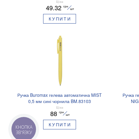
BM.2721220E-08
Ціна
49.32
грн
шт
КУПИТИ
Ручка Buromax гелева автоматична MIST
Ручка г
0,5 мм сині чорнила BM.83103
NIG
аромати
Ціна
88
грн
шт
КУПИТИ
КНОПКА
ЗВ'ЯЗКУ