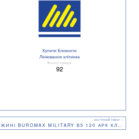
Купити Блокноти
Лініювання клітинка
Всього товарів
92
AX MILITARY В5 120 АРК КЛІТИНКА ЗЕЛЕНИЙ BM.24155912-16