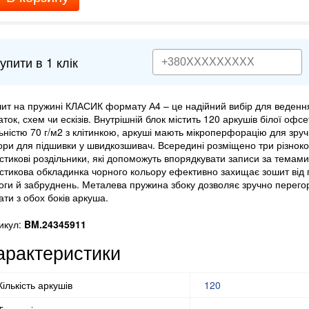
упити в 1 клік
ит на пружині КЛАСИК формату А4 – це надійний вибір для ведення
аток, схем чи ескізів. Внутрішній блок містить 120 аркушів білої офс
ьністю 70 г/м2 з клітинкою, аркуші мають мікроперфорацію для зруч
ори для підшивки у швидкозшивач. Всередині розміщено три різноко
стикові роздільники, які допоможуть впорядкувати записи за темам
стикова обкладинка чорного кольору ефективно захищає зошит від
оги й забруднень. Металева пружина збоку дозволяє зручно перегор
ати з обох боків аркуша.
икул:
BM.24345911
арактеристики
Кількість аркушів
120