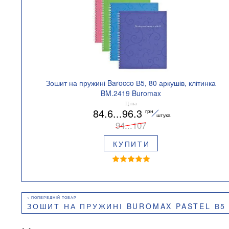
Зошит на пружині Barocco В5, 80 аркушів, клітинка
BM.2419 Buromax
Ціна
84.6...96.3
грн
штука
94...107
КУПИТИ
ЗОШИТ НА ПРУЖИНІ BUROMAX PASTEL В5 120 АРК 