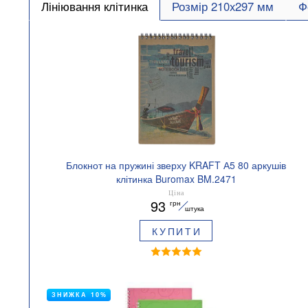
Лініювання клітинка
Розмір 210x297 мм
Ф
Блокнот на пружині зверху KRAFT А5 80 аркушів
клітинка Buromax BM.2471
Ціна
93
грн
штука
КУПИТИ
ЗНИЖКА 10%