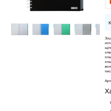
К
Зош
нот
щіл
отв
пла
пла
вол
пис
Арт
Х