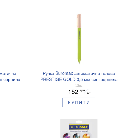
оматична
Ручка Buromax автоматична гелева
і чорнила
PRESTIGE GOLD 0,5 мм сині чорнила
BM.83101
Ціна
152
грн
шт
КУПИТИ