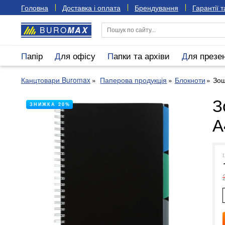
Головна
Доставка і оплата
Брендування
Гарантії 
BURO
MAX
Папір
Для офісу
Папки та архіви
Для презе
Канцтовари Buromax
Паперова продукція
Блокноти
Зош
З
ЗНИЖКА 20%
А