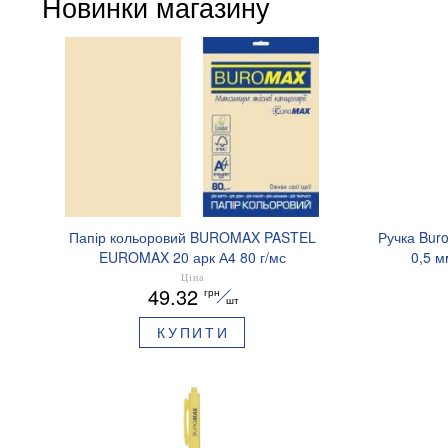
Новинки магазину
Папір кольоровий BUROMAX PASTEL
Ручка Bur
EUROMAX 20 арк А4 80 г/мс
0,5 м
BM.2721220E-08
Ціна
49.32
грн
шт
КУПИТИ