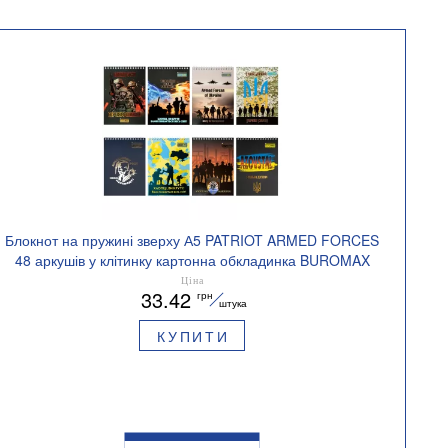
Блокнот на пружині зверху А5 PATRIOT ARMED FORCES
48 аркушів у клітинку картонна обкладинка BUROMAX
BM.24545112
Ціна
33.42
грн
штука
КУПИТИ