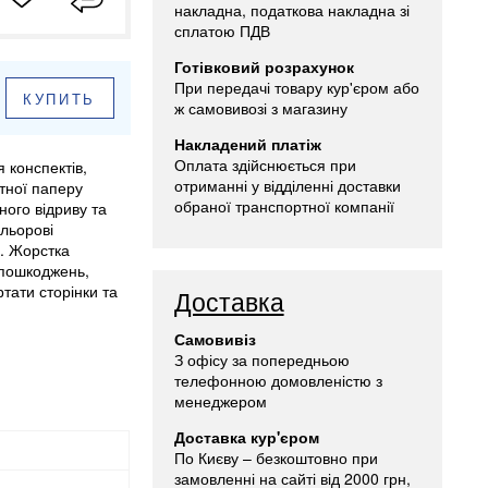
накладна, податкова накладна зі
сплатою ПДВ
Готівковий розрахунок
При передачі товару кур'єром або
КУПИТЬ
ж самовивозі з магазину
Накладений платіж
Оплата здійснюється при
 конспектів,
отриманні у відділенні доставки
етної паперу
обраної транспортної компанії
ного відриву та
льорові
и. Жорстка
 пошкоджень,
тати сторінки та
Доставка
Самовивіз
З офісу за попередньою
телефонною домовленістю з
менеджером
Доставка кур'єром
По Києву – безкоштовно при
замовленні на сайті від 2000 грн,