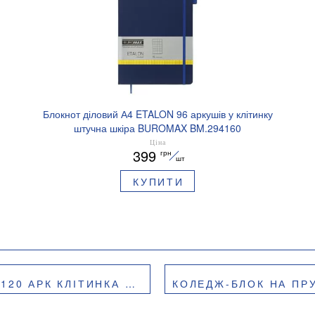
Блокнот діловий А4 ETALON 96 аркушів у клітинку
штучна шкіра BUROMAX BM.294160
Ціна
399
грн
шт
КУПИТИ
КЛІТИНКА BM.24355912
КОЛЕДЖ-БЛОК НА ПРУЖИНІ BUROM