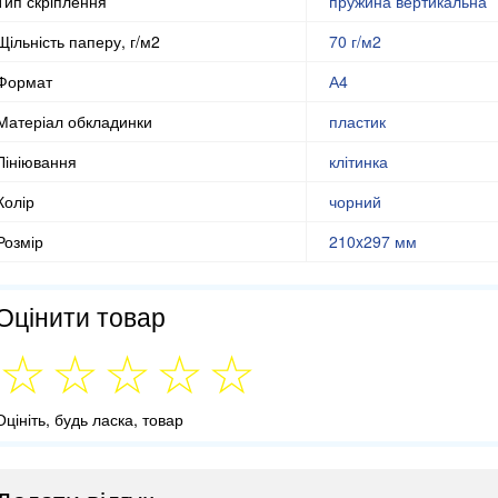
Тип скріплення
пружина вертикальна
Щільність паперу, г/м2
70 г/м2
Формат
А4
Матеріал обкладинки
пластик
Лініювання
клітинка
Колір
чорний
Розмір
210x297 мм
Оцінити товар
Оцініть, будь ласка, товар