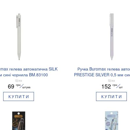
omax гелева автоматична SILK
Ручка Buromax гелева авт
м сині чорнила BM.83100
PRESTIGE SILVER 0,5 мм син
BM.83102
Ціна
Ціна
69
152
грн
грн
штука
шт
КУПИТИ
КУПИТИ