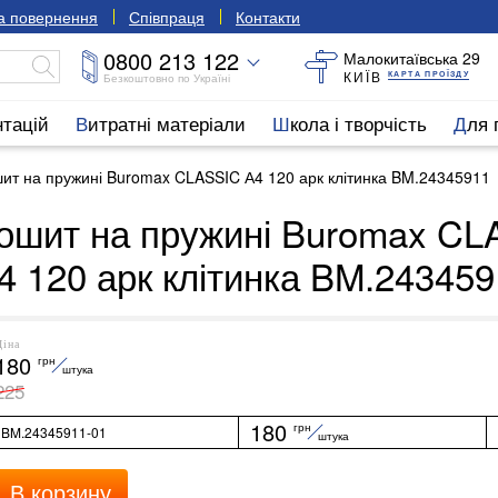
та повернення
Співпраця
Контакти
0800 213 122
Малокитаївська 29
КИЇВ
КАРТА ПРОЇЗДУ
Безкоштовно по Україні
нтацій
Витратні матеріали
Школа і творчість
Для
ит на пружині Buromax CLASSIC А4 120 арк клітинка BM.24345911
ошит на пружині Buromax CL
4 120 арк клітинка BM.24345
Ціна
180
грн
штука
225
180
грн
BM.24345911-01
штука
В корзину