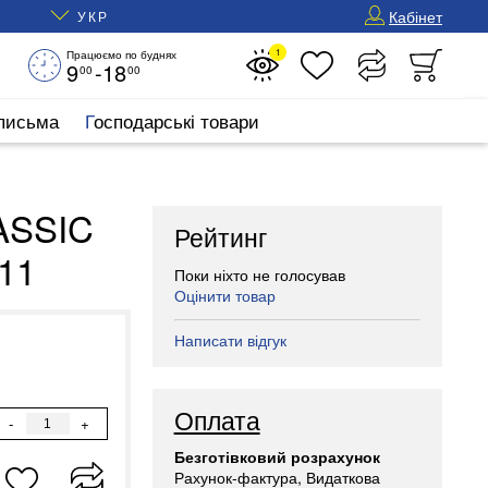
Кабінет
УКР
1
Працюємо по буднях
9
-18
00
00
 письма
Господарські товари
ASSIC
Рейтинг
911
Поки ніхто не голосував
Оцінити товар
Написати відгук
Оплата
-
+
Безготівковий розрахунок
Рахунок-фактура, Видаткова