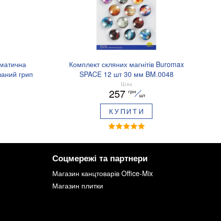
оматична
Комплект скляних магнітів Buromax
аний грип
SPACE 12 шт 30 мм BM.0048
.8379-02
Ціна
257
грн
шт
КУПИТИ
Соцмережі та партнери
Магазин канцтоварів Office-Mix
Магазин плитки