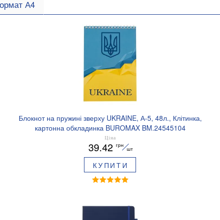
ормат А4
Блокнот на пружині зверху UKRAINE, А-5, 48л., Клітинка,
картонна обкладинка BUROMAX BM.24545104
Ціна
39.42
грн
шт
КУПИТИ