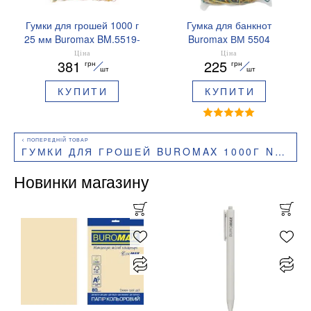
Гумки для грошей 1000 г
Гумка для банкнот
25 мм Buromax BM.5519-
Buromax ВМ 5504
04
Ціна
Ціна
381
225
грн
грн
шт
шт
КУПИТИ
КУПИТИ
ГУМКИ ДЛЯ ГРОШЕЙ BUROMAX 1000Г NATURAL ВР-BM.5509
Новинки магазину