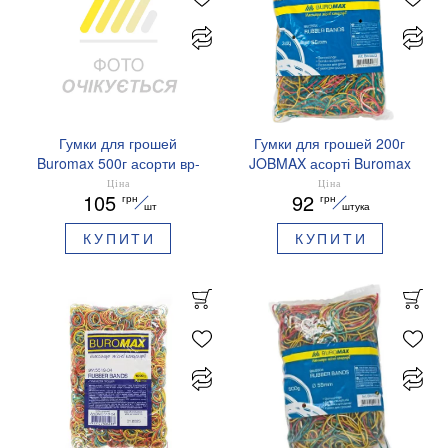
Гумки для грошей
Гумки для грошей 200г
Buromax 500г асорти вр-
JOBMAX асорті Buromax
BM.5504
BM.5503
Ціна
Ціна
105
92
грн
грн
шт
штука
КУПИТИ
КУПИТИ