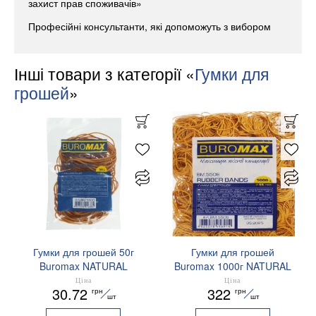
захист прав споживачів»
Професійні консультанти, які допоможуть з вибором
Інші товари з категорії «
Гумки для
грошей
»
Гумки для грошей 50г
Гумки для грошей
Buromax NATURAL
Buromax 1000г NATURAL
BM.5500
вр-BM.5509
Ціна
Ціна
30.72
322
грн
грн
шт
шт