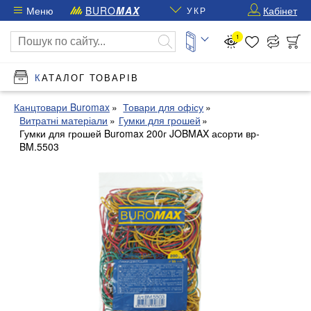
Меню
BURO
MAX
Кабінет
УКР
1
КАТАЛОГ ТОВАРІВ
Канцтовари Buromax
Товари для офісу
Витратні матеріали
Гумки для грошей
Гумки для грошей Buromax 200г JOBMAX асорти вр-
BM.5503