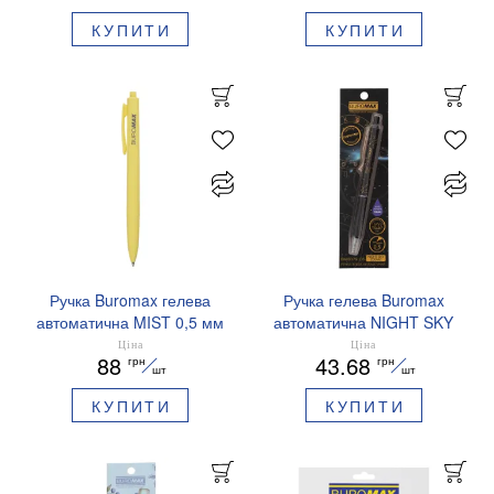
КУПИТИ
КУПИТИ
Ручка Buromax гелева
Ручка гелева Buromax
автоматична MIST 0,5 мм
автоматична NIGHT SKY
сині чорнила BM.83103
ZODIAC 0.5 мм
Ціна
Ціна
88
43.68
грн
грн
ароматизований грип синє
шт
шт
чорнило BM.8379-01
КУПИТИ
КУПИТИ