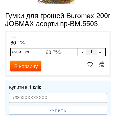
Гумки для грошей Buromax 200г
JOBMAX асорти вр-BM.5503
Ціна
60
грн
шт
60
грн
-
+
вр-BM.5503
шт
В корзину
Купити в 1 клік
КУПИТЬ