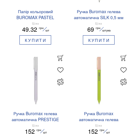
Папір кольоровий
Ручка Buromax гелева
BUROMAX PASTEL
автоматична SILK 0,5 мм
EUROMAX 20 арк А4 80 г/
сині чорнила BM.83100
Ціна
Ціна
49.32
69
грн
грн
мс BM.2721220E-08
шт
штука
КУПИТИ
КУПИТИ
Ручка Buromax гелева
Ручка Buromax
автоматична PRESTIGE
автоматична гелева
SILVER 0,5 мм сині
PRESTIGE GOLD 0,5 мм
Ціна
Ціна
152
152
грн
грн
чорнила BM.83102
сині чорнила BM.83101
шт
шт