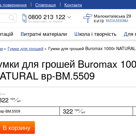
та повернення
Співпраця
Контакти
0800 213 122
Малокитаївська 29
КИЇВ
КАРТА ПРОЇЗДУ
Безкоштовно по Україні
нтацій
Витратні матеріали
Школа і творчість
Для
ли
Гумки для грошей
Гумки для грошей Buromax 1000г NATURAL
умки для грошей Buromax 100
ATURAL вр-BM.5509
Ціна
322
грн
шт
322
грн
вр-BM.5509
шт
В корзину