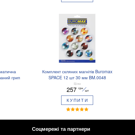
оматична
Комплект скляних магнітів Buromax
аний грип
SPACE 12 шт 30 мм BM.0048
.8379-02
Ціна
257
грн
шт
КУПИТИ
Соцмережі та партнери