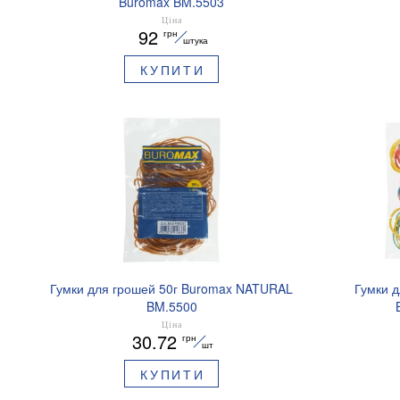
Buromax BM.5503
Ціна
92
грн
штука
КУПИТИ
Гумки для грошей 50г Buromax NATURAL
Гумки д
BM.5500
Ціна
30.72
грн
шт
КУПИТИ