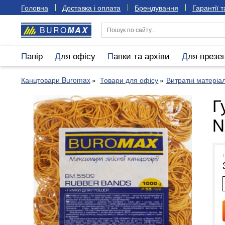
Головна
Доставка і оплата
Брендування
Гарантії 
BURO
MAX
Папір
Для офісу
Папки та архіви
Для презе
Канцтовари Buromax
Товари для офісу
Витратні матеріа
Г
N