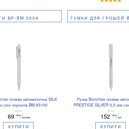
И ВР-BM.5504
ГУМКИ ДЛЯ ГРОШЕЙ B
omax гелева автоматична SILK
Ручка Buromax гелева авт
м сині чорнила BM.83100
PRESTIGE SILVER 0,5 мм син
BM.83102
Ціна
Ціна
69
152
грн
грн
штука
шт
КУПИТИ
КУПИТИ