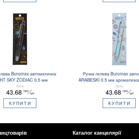
елева Buromax автоматична
Ручка гелева Buromax авт
HT SKY ZODIAC 0.5 мм
ARABESKI 0.5 мм ароматизов
зований грип синє чорнило
синє чорнило в блістері BM
Ціна
Ціна
43.68
43.68
грн
грн
BM.8379-01
шт
шт
КУПИТИ
КУПИТИ
анцтоварів
Каталог канцелярії