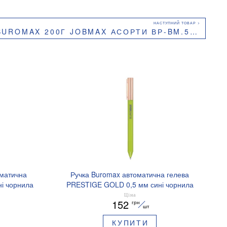
UROMAX 200Г JOBMAX АСОРТИ ВР-BM.5503
оматична
Ручка Buromax автоматична гелева
і чорнила
PRESTIGE GOLD 0,5 мм сині чорнила
BM.83101
Ціна
152
грн
шт
КУПИТИ