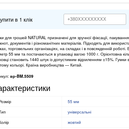
упити в 1 клік
ки для грошей NATURAL призначені для зручної фіксації, пакування
кнот, документів і різноманітних матеріалів. Підходять для використ
ках, торговельних організаціях, на складах і в повсякденній роботі
метр 55 мм та постачаються в упаковці вагою 1000 г. Орієнтовна кіль
ковці становить 1440 штук із допустимим відхиленням ±15%. Гумки в
тому кольорі. Країна виробництва — Китай.
икул:
вр-BM.5509
арактеристики
Розмір
55 мм
Тип
універсальні
Колір
жовтий