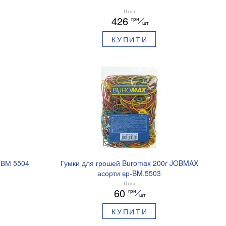
Ціна
426
грн
шт
КУПИТИ
 ВМ 5504
Гумки для грошей Buromax 200г JOBMAX
асорти вр-BM.5503
Ціна
60
грн
шт
КУПИТИ