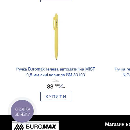
Ручка Buromax гелева автоматична MIST
Ручка г
0,5 мм сині чорнила BM.83103
NIG
аромати
Ціна
88
грн
шт
КУПИТИ
КНОПКА
ЗВ'ЯЗКУ
Магазин к