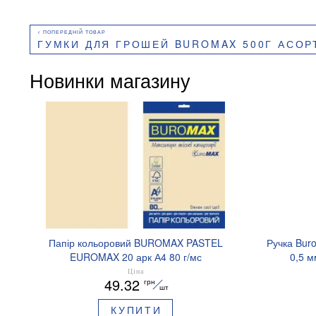
ГУМКИ ДЛЯ ГРОШЕЙ BUROMAX 500Г АСОРТ
Новинки магазину
Папір кольоровий BUROMAX PASTEL
Ручка Bur
EUROMAX 20 арк А4 80 г/мс
0,5 м
BM.2721220E-08
Ціна
49.32
грн
шт
КУПИТИ