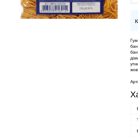
К
Гум
бан
бан
діа
упа
жов
Арт
Х