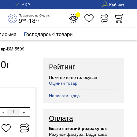
Кабінет
УКР
1
Працюємо по буднях
9
-18
00
00
 письма
Господарські товари
 вр-BM.5509
0г
Рейтинг
Поки ніхто не голосував
Оцінити товар
Написати відгук
-
+
Оплата
Безготівковий розрахунок
Рахунок-фактура, Видаткова