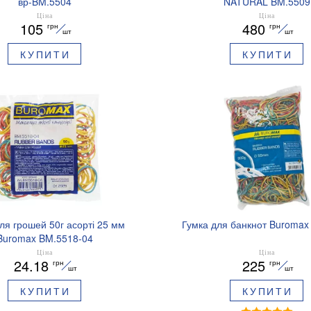
вр-BM.5504
NATURAL BM.5509
Ціна
Ціна
105
480
грн
грн
шт
шт
КУПИТИ
КУПИТИ
ля грошей 50г асорті 25 мм
Гумка для банкнот Buromax
Buromax BM.5518-04
Ціна
Ціна
24.18
225
грн
грн
шт
шт
КУПИТИ
КУПИТИ