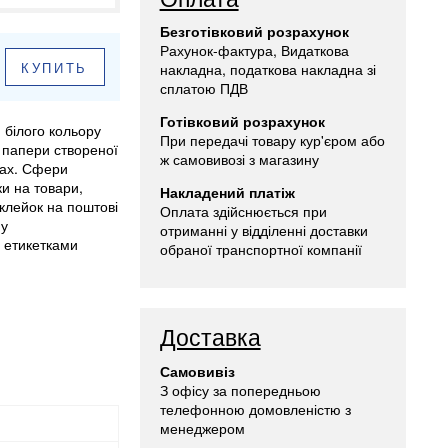
Безготівковий розрахунок
Рахунок-фактура, Видаткова
КУПИТЬ
накладна, податкова накладна зі
сплатою ПДВ
Готівковий розрахунок
 білого кольору
При передачі товару кур'єром або
 папери створеної
ж самовивозі з магазину
тах. Сфери
и на товари,
Накладений платіж
аклейок на поштові
Оплата здійснюється при
му
отриманні у відділенні доставки
 етикетками
обраної транспортної компанії
Доставка
Самовивіз
З офісу за попередньою
телефонною домовленістю з
менеджером