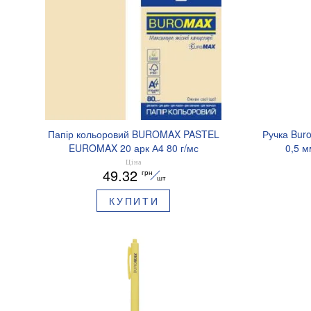
Папір кольоровий BUROMAX PASTEL
Ручка Bur
EUROMAX 20 арк А4 80 г/мс
0,5 м
BM.2721220E-08
Ціна
49.32
грн
шт
КУПИТИ