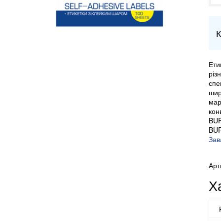
К
Ети
різ
спе
шир
мар
кон
BUR
BU
Зав
Арт
Х