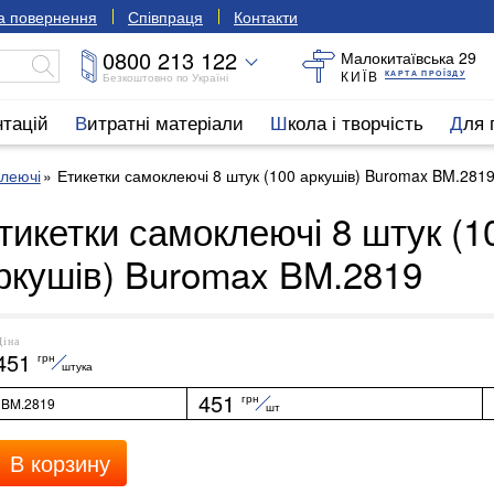
та повернення
Співпраця
Контакти
0800 213 122
Малокитаївська 29
КИЇВ
КАРТА ПРОЇЗДУ
Безкоштовно по Україні
нтацій
Витратні матеріали
Школа і творчість
Для
клеючі
Етикетки самоклеючі 8 штук (100 аркушів) Buromax BM.281
тикетки самоклеючі 8 штук (1
ркушів) Buromax BM.2819
Ціна
451
грн
штука
451
грн
BM.2819
шт
В корзину