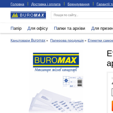
Головна
Доставка і оплата
Брендування
Гарантії 
BURO
MAX
Папір
Для офісу
Папки та архіви
Для презе
Канцтовари Buromax
Паперова продукція
Етикетки само
Е
а