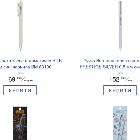
omax гелева автоматична SILK
Ручка Buromax гелева авт
м сині чорнила BM.83100
PRESTIGE SILVER 0,5 мм син
BM.83102
Ціна
Ціна
69
152
грн
грн
штука
шт
КУПИТИ
КУПИТИ