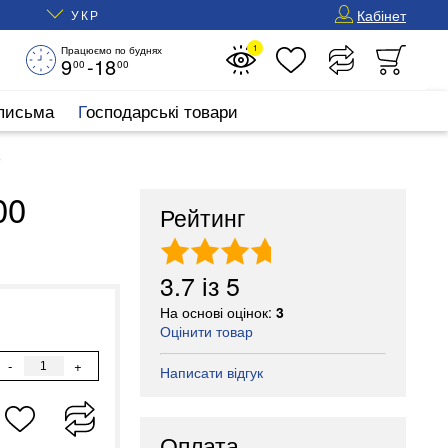
Кабінет
УКР
1
Працюємо по буднях
9
-18
00
00
 письма
Господарські товари
9
00
Рейтинг
3.7
із
5
На основі оцінок:
3
Оцінити товар
-
+
Написати відгук
Оплата