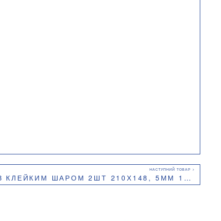
М ШАРОМ 2ШТ 210Х148, 5ММ 100 ЛИСТІВ ВР-BM.2813