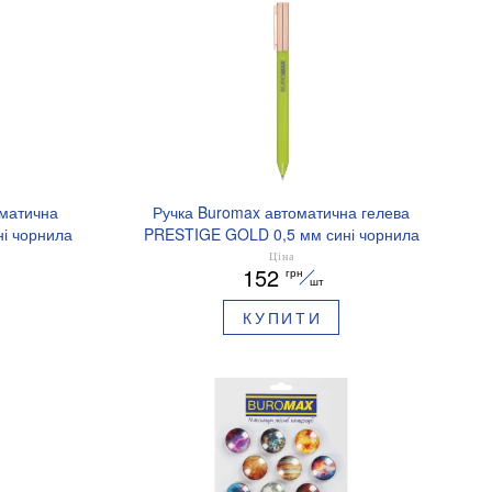
оматична
Ручка Buromax автоматична гелева
і чорнила
PRESTIGE GOLD 0,5 мм сині чорнила
BM.83101
Ціна
152
грн
шт
КУПИТИ