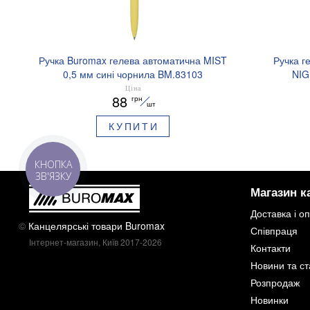
Ручка Buromax гелева автоматична MIST
Ручка г
0,5 мм сині чорнила BM.83103
NIG
аромати
Ціна
88
грн
шт
КУПИТИ
КНОПКА
ЗВ'ЯЗКУ
Магазин к
Доставка і о
©
Канцелярські товари Buromax
Співпраця
Інтернет-магазин, Київ 2017-2026
Контакти
Новини та ст
Розпродаж
Новинки