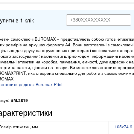
упити в 1 клік
кетки самоклеючі BUROMAX – представляють собою готові етикетки
них розмірів на аркушах формату А4. Вони виготовлені з самоклеючі
ціально для друку на струменевих принтерах і копіювальних апара
окого застосування: наклейки зі штрих-кодом, інформаційні наклейк
кувальні етикетки на коробки, пакування, ємності, друк адресних н
верти та пакети, цінники на товари. Ви можете завантажити програ
OMAXPRINT, яка створена спеціально для роботи з самоклеючими
ROMAX.
антажити додаток Buromax Print
икул:
BM.2819
арактеристики
Розмір етикетки, мм
105х74.6