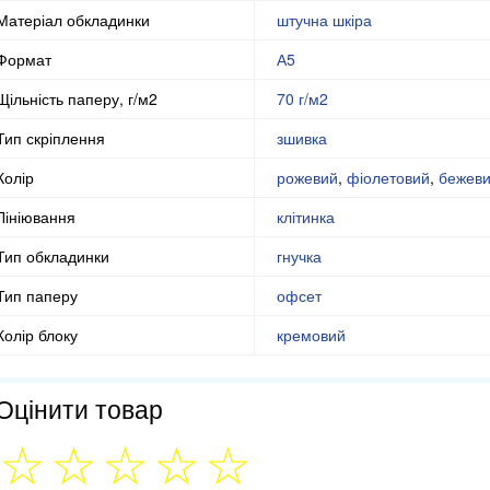
Матеріал обкладинки
штучна шкіра
Формат
А5
Щільність паперу, г/м2
70 г/м2
Тип скріплення
зшивка
Колір
рожевий
,
фіолетовий
,
бежев
Лініювання
клітинка
Тип обкладинки
гнучка
Тип паперу
офсет
Колір блоку
кремовий
Оцінити товар