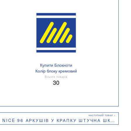
Купити Блокноти
Колір блоку кремовий
Всього товарів
30
6 АРКУШІВ У КРАПКУ ШТУЧНА ШКІРА BUROMAX BM.295315