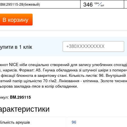
346
грн
BM.295115-28(бежевый)
шт
В корзину
упити в 1 клік
кнот NICE ніби спеціально створений для запису улюблених спогаді
й, нарисів. Формат: А5. Гнучка обкладинка зі штучної шкіри з попе
 фіксації блокнота в закритому стані. Кількість листів: 96. Внутрішні
етний папір щільністю 70 г/м2. Лініювання - клітинка. Золоте тисне
ьорова закладка-лясе в колір обкладинки.
икул:
BM.295115
арактеристики
Кількість аркушів
96