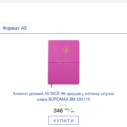
Формат А5
Блокнот діловий А5 NICE 96 аркушів у клітинку штучна
шкіра BUROMAX BM.295115
Ціна
346
грн
шт
КУПИТИ