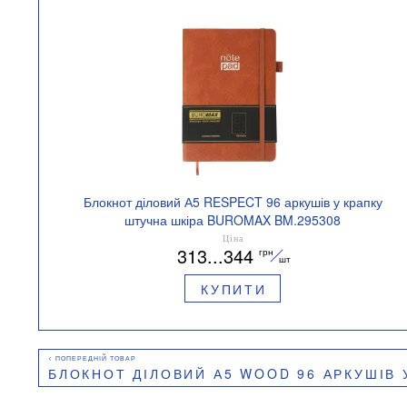
Блокнот діловий А5 RESPECT 96 аркушів у крапку
штучна шкіра BUROMAX BM.295308
Ціна
313...344
грн
шт
КУПИТИ
БЛОКНОТ ДІЛОВИЙ А5 WOOD 96 АРКУШІВ У КЛІТИНКУ ШТУЧН