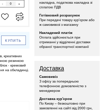
накладна, податкова накладна зі
-
+
сплатою ПДВ
Готівковий розрахунок
При передачі товару кур'єром або
ж самовивозі з магазину
Накладений платіж
Оплата здійснюється при
КУПИТЬ
отриманні у відділенні доставки
обраної транспортної компанії
в, креативних
речною резинкою
й блок - кремовий
Доставка
ння на обкладинці.
Самовивіз
З офісу за попередньою
телефонною домовленістю з
менеджером
Доставка кур'єром
По Києву – безкоштовно при
замовленні на сайті від 2000 грн,