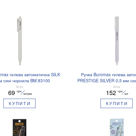
omax гелева автоматична SILK
Ручка Buromax гелева авт
м сині чорнила BM.83100
PRESTIGE SILVER 0,5 мм син
BM.83102
Ціна
Ціна
69
152
грн
грн
штука
шт
КУПИТИ
КУПИТИ