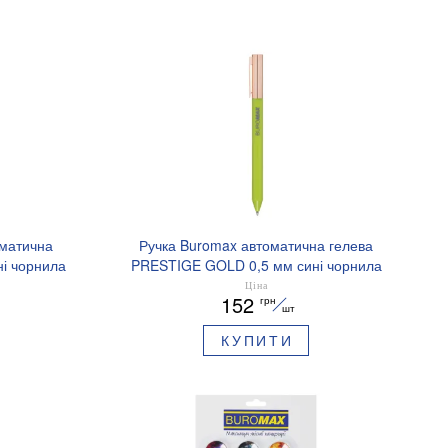
оматична
Ручка Buromax автоматична гелева
і чорнила
PRESTIGE GOLD 0,5 мм сині чорнила
BM.83101
Ціна
152
грн
шт
КУПИТИ