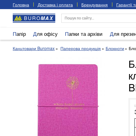
Головна
Доставка і оплата
Брендування
Гарантії 
BURO
MAX
Папір
Для офісу
Папки та архіви
Для презе
Канцтовари Buromax
Паперова продукція
Блокноти
Бло
Б
к
B