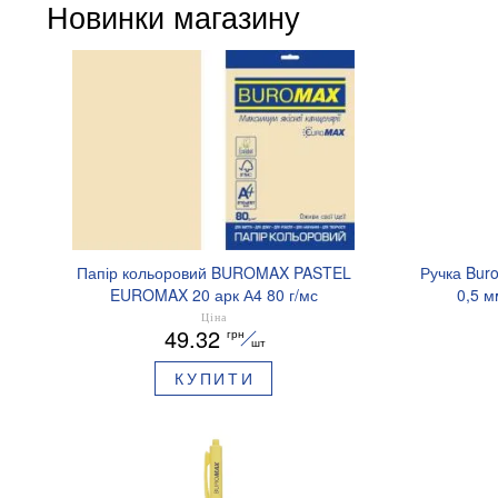
Новинки магазину
Папір кольоровий BUROMAX PASTEL
Ручка Bur
EUROMAX 20 арк А4 80 г/мс
0,5 м
BM.2721220E-08
Ціна
49.32
грн
шт
КУПИТИ