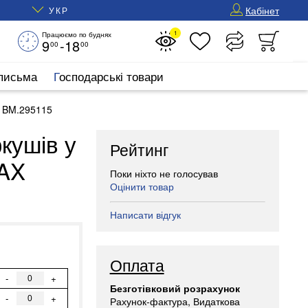
Кабінет
УКР
1
Працюємо по буднях
9
-18
00
00
 письма
Господарські товари
X BM.295115
кушів у
Рейтинг
MAX
Поки ніхто не голосував
Оцінити товар
Написати відгук
Оплата
-
+
Безготівковий розрахунок
-
+
Рахунок-фактура, Видаткова