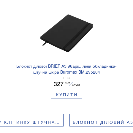
Блокнот ділової BRIEF А5 96арк., лінія обкладинка-
штучна шкіра Buromax BM.295204
Ціна
327
грн
штука
КУПИТИ
А ШКІРА BUROMAX BM.295114
БЛОКНОТ ДІЛОВИЙ А5 NICE 9