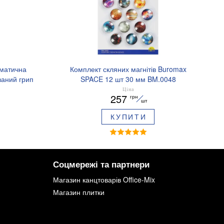
оматична
Комплект скляних магнітів Buromax
аний грип
SPACE 12 шт 30 мм BM.0048
.8379-02
Ціна
257
грн
шт
КУПИТИ
Соцмережі та партнери
Магазин канцтоварів Office-Mix
Магазин плитки