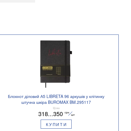
Блокнот діловий А5 LIBRETA 96 аркушів у клітинку
штучна шкіра BUROMAX BM.295117
Ціна
318...350
грн
шт
КУПИТИ