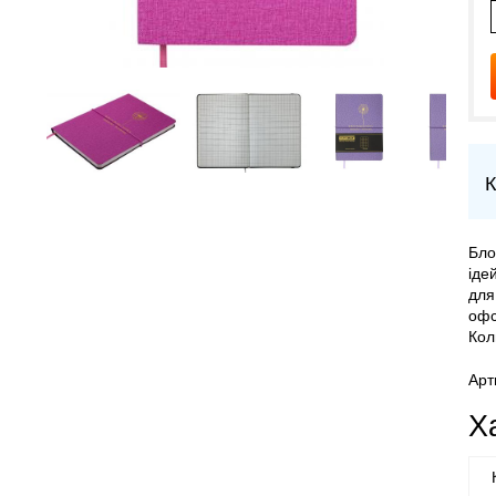
К
Бло
іде
для
офс
Кол
Арт
Х