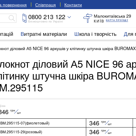
та повернення
Співпраця
Контакти
0800 213 122
Малокитаївська 29
КИЇВ
КАРТА ПРОЇЗДУ
Безкоштовно по Україні
нтацій
Витратні матеріали
Школа і творчість
Для
кнот діловий А5 NICE 96 аркушів у клітинку штучна шкіра BUROMA
локнот діловий А5 NICE 96 ар
літинку штучна шкіра BURO
M.295115
Ціна
346
грн
шт
346
грн
BM.295115-07(фиолетовый)
шт
346
грн
BM.295115-29(розовый)
шт