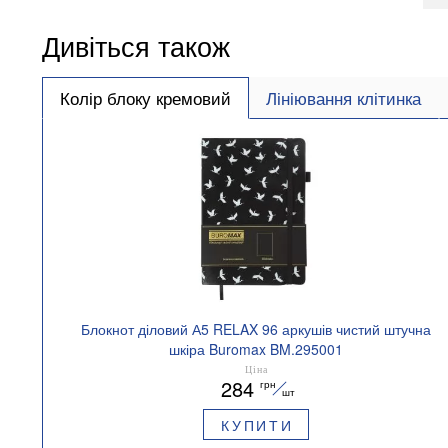
Дивіться також
Колір блоку кремовий
Лініювання клітинка
Блокнот діловий А5 RELAX 96 аркушів чистий штучна
шкіра Buromax BM.295001
Ціна
284
грн
шт
КУПИТИ