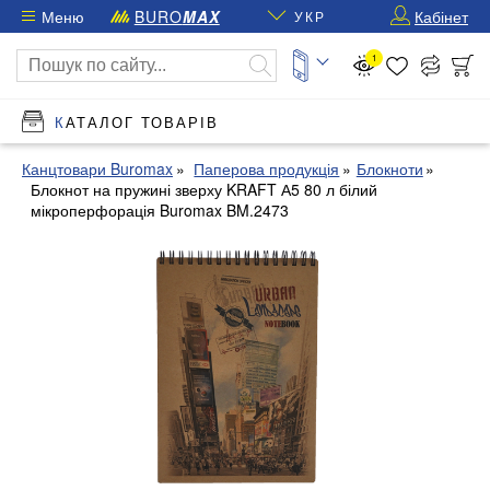
Меню
BURO
MAX
Кабінет
УКР
1
КАТАЛОГ ТОВАРІВ
Канцтовари Buromax
Паперова продукція
Блокноти
Блокнот на пружині зверху KRAFT А5 80 л білий
мікроперфорація Buromax BM.2473