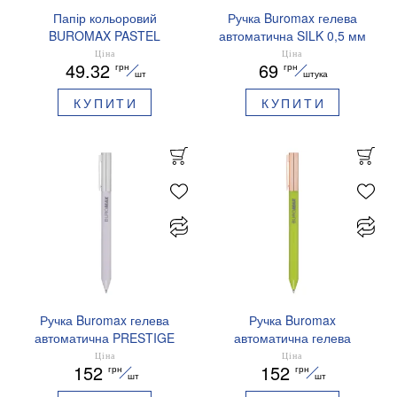
Папір кольоровий
Ручка Buromax гелева
BUROMAX PASTEL
автоматична SILK 0,5 мм
EUROMAX 20 арк А4 80 г/
сині чорнила BM.83100
Ціна
Ціна
49.32
69
грн
грн
мс BM.2721220E-08
шт
штука
КУПИТИ
КУПИТИ
Ручка Buromax гелева
Ручка Buromax
автоматична PRESTIGE
автоматична гелева
SILVER 0,5 мм сині
PRESTIGE GOLD 0,5 мм
Ціна
Ціна
152
152
грн
грн
чорнила BM.83102
сині чорнила BM.83101
шт
шт