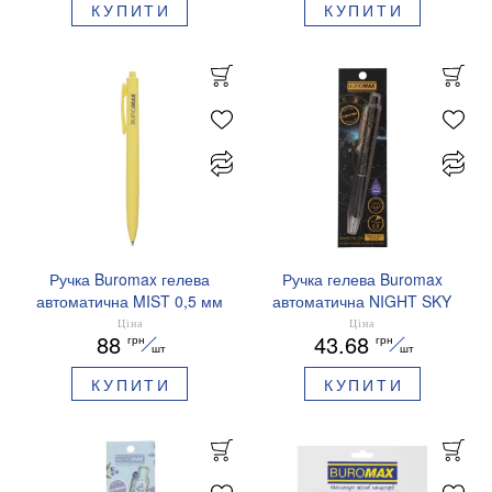
КУПИТИ
КУПИТИ
Ручка Buromax гелева
Ручка гелева Buromax
автоматична MIST 0,5 мм
автоматична NIGHT SKY
сині чорнила BM.83103
ZODIAC 0.5 мм
Ціна
Ціна
88
43.68
грн
грн
ароматизований грип синє
шт
шт
чорнило BM.8379-01
КУПИТИ
КУПИТИ