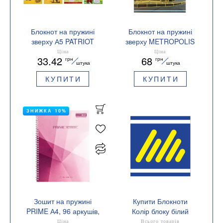
Блокнот на пружині
Блокнот на пружині
зверху А5 PATRIOT
зверху METROPOLIS
UKRAINE IS 48 листів у
А-4 48 аркушів,
Ціна
Ціна
33.42
68
грн
грн
клітку картонна
клітинка, картонна
штука
штука
обкладинка BUROMAX
обкладинка Buromax
КУПИТИ
КУПИТИ
BM.24545109
BM.24445101
ЗНИЖКА 10%
Зошит на пружині
Купити Блокноти
PRIME А4, 96 аркушів,
Колір блоку білий
клітинка, в картонній
Ціна
Всього товарів