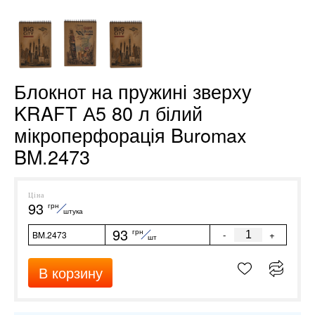
Блокнот на пружині зверху
KRAFT А5 80 л білий
мікроперфорація Buromax
BM.2473
Ціна
93
грн
штука
93
грн
-
+
BM.2473
шт
В корзину