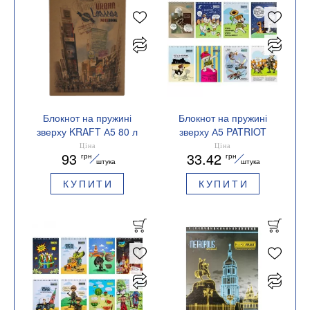
Блокнот на пружині
Блокнот на пружині
зверху KRAFT А5 80 л
зверху А5 PATRIOT
білий мікроперфорація
COMBAT ANIMALS 48
Ціна
Ціна
93
33.42
грн
грн
Buromax BM.2473
аркушів у клітинку
штука
штука
картонна обкладинка
КУПИТИ
КУПИТИ
BUROMAX
BM.24545110