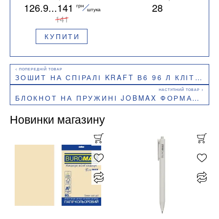
126.9...141
28
грн
обкладинці
штука
BM.24451101
141
КУПИТИ
ЗОШИТ НА СПІРАЛІ KRAFT В6 96 Л КЛІТИНА BUROMAX BM.2479
БЛОКНОТ НА ПРУЖИНІ JOBMAX ФОРМАТУ А5 48 АРКУШІВ В КЛІТИНКУ BM.2474
Новинки магазину