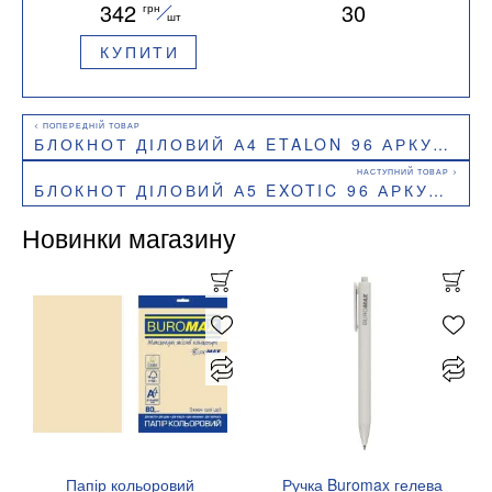
342
30
грн
BUROMAX BM.295121
шт
КУПИТИ
БЛОКНОТ ДІЛОВИЙ А4 ETALON 96 АРКУШІВ У КЛІТИНКУ ШТУЧНА ШКІРА BUROMAX BM.294160
БЛОКНОТ ДІЛОВИЙ А5 EXOTIC 96 АРКУШІВ ЧИСТИЙ (ЧОРНИЙ ПАПІР) ШТУЧНА ШКІРА BUROMAX BM.295424-01
Новинки магазину
Папір кольоровий
Ручка Buromax гелева