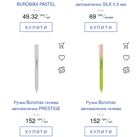
BUROMAX PASTEL
автоматична SILK 0,5 мм
EUROMAX 20 арк А4 80 г/
сині чорнила BM.83100
Ціна
Ціна
49.32
69
грн
грн
мс BM.2721220E-08
шт
штука
КУПИТИ
КУПИТИ
Ручка Buromax гелева
Ручка Buromax
автоматична PRESTIGE
автоматична гелева
SILVER 0,5 мм сині
PRESTIGE GOLD 0,5 мм
Ціна
Ціна
152
152
грн
грн
чорнила BM.83102
сині чорнила BM.83101
шт
шт
КУПИТИ
КУПИТИ