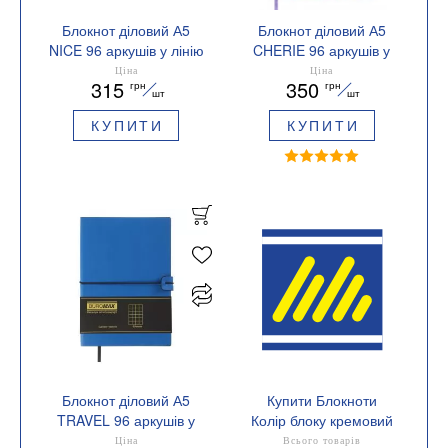
Блокнот діловий А5
Блокнот діловий А5
NICE 96 аркушів у лінію
CHERIE 96 аркушів у
штучна шкіра
лінію штучна шкіра
Ціна
Ціна
315
350
грн
грн
BUROMAX BM.295215
Buromax BM.295205
шт
шт
КУПИТИ
КУПИТИ
Блокнот діловий А5
Купити Блокноти
TRAVEL 96 аркушів у
Колір блоку кремовий
клітинку штучна шкіра
Ціна
Всього товарів