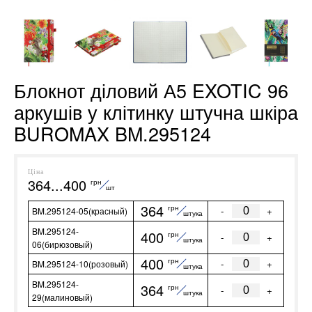
Блокнот діловий А5 EXOTIC 96
аркушів у клітинку штучна шкіра
BUROMAX BM.295124
Ціна
364...400
грн
шт
364
грн
-
+
BM.295124-05(красный)
штука
BM.295124-
400
грн
-
+
штука
06(бирюзовый)
400
грн
-
+
BM.295124-10(розовый)
штука
BM.295124-
364
грн
-
+
штука
29(малиновый)