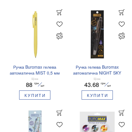
Ручка Buromax гелева
Ручка гелева Buromax
автоматична MIST 0,5 мм
автоматична NIGHT SKY
сині чорнила BM.83103
ZODIAC 0.5 мм
Ціна
Ціна
88
43.68
грн
грн
ароматизований грип синє
шт
шт
чорнило BM.8379-01
КУПИТИ
КУПИТИ