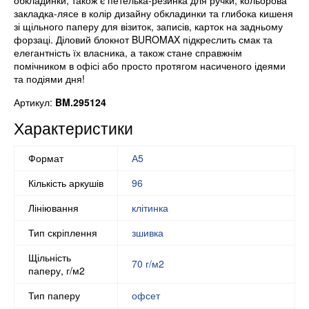
обкладинки, також є петелька-резинка для ручки, кольорова
закладка-лясе в колір дизайну обкладинки та глибока кишеня
зі щільного паперу для візиток, записів, карток на задньому
форзаці. Діловий блокнот BUROMAX підкреслить смак та
елегантність їх власника, а також стане справжнім
помічником в офісі або просто протягом насиченого ідеями
та подіями дня!
Артикул:
BM.295124
Характеристики
Формат
А5
Кількість аркушів
96
Лініювання
клітинка
Тип скріплення
зшивка
Щільність
70 г/м2
паперу, г/м2
Тип паперу
офсет