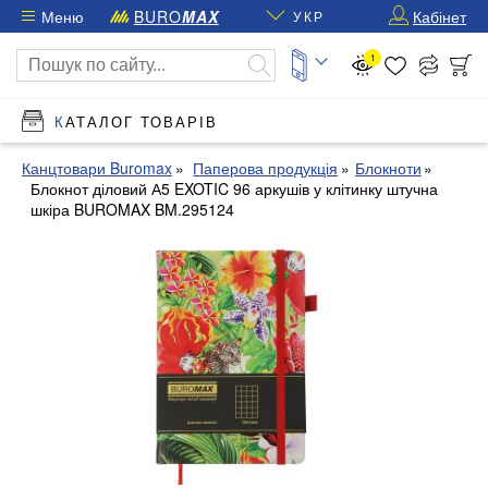
Меню
BURO
MAX
Кабінет
УКР
1
КАТАЛОГ ТОВАРІВ
Канцтовари Buromax
Паперова продукція
Блокноти
Блокнот діловий А5 EXOTIC 96 аркушів у клітинку штучна
шкіра BUROMAX BM.295124