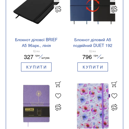
Блокнот ділової BRIEF
Блокнот діловий А5
А5 96арк., лінія
подвійний DUET 192
обкладинка-штучна
аркуша клітинка і лінія
Ціна
Ціна
327
796
грн
грн
шкіра Buromax
штучна шкіра
штука
шт
BM.295204
BUROMAX BM.295626
КУПИТИ
КУПИТИ