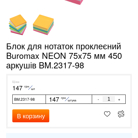
Блок для нотаток проклеєний
Buromax NEON 75x75 мм 450
аркушів BM.2317-98
Ціна
147
грн
шт
147
грн
-
+
BM.2317-98
штука
В корзину