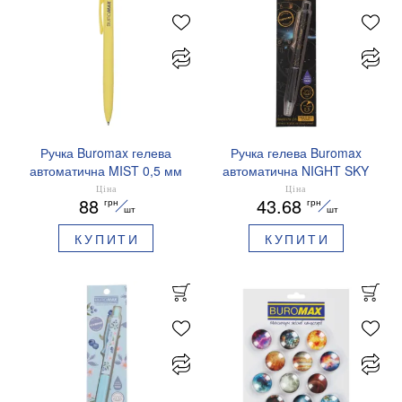
Ручка Buromax гелева
Ручка гелева Buromax
автоматична MIST 0,5 мм
автоматична NIGHT SKY
сині чорнила BM.83103
ZODIAC 0.5 мм
Ціна
Ціна
88
43.68
грн
грн
ароматизований грип синє
шт
шт
чорнило BM.8379-01
КУПИТИ
КУПИТИ