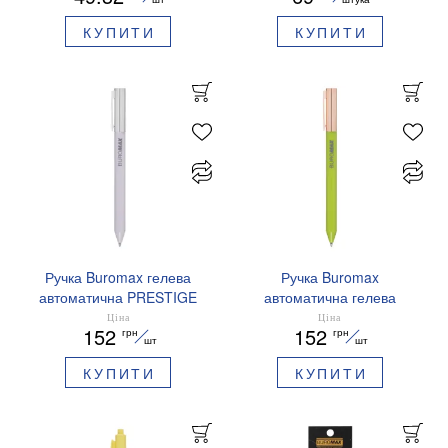
КУПИТИ
КУПИТИ
Ручка Buromax гелева
Ручка Buromax
автоматична PRESTIGE
автоматична гелева
SILVER 0,5 мм сині
PRESTIGE GOLD 0,5 мм
Ціна
Ціна
152
152
грн
грн
чорнила BM.83102
сині чорнила BM.83101
шт
шт
КУПИТИ
КУПИТИ