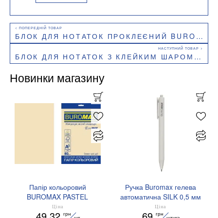
БЛОК ДЛЯ НОТАТОК ПРОКЛЕЄНИЙ BUROMAX SMILE 70X70 ММ 50 АРКУШІВ BM.2318-08
БЛОК ДЛЯ НОТАТОК З КЛЕЙКИМ ШАРОМ, 75Х75 ММ, 450 АРКУШІВ, НЕОН
Новинки магазину
Папір кольоровий
Ручка Buromax гелева
BUROMAX PASTEL
автоматична SILK 0,5 мм
EUROMAX 20 арк А4 80 г/
сині чорнила BM.83100
Ціна
Ціна
49.32
69
грн
грн
мс BM.2721220E-08
шт
штука