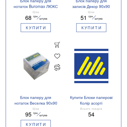
Блок паперу для
Блок паперу для
нотаток Buromax ЛЮКС
записів Декор 90х90
ЗЕБРА 90х90х20
несклеенный Buromax
Ціна
Ціна
68
51
грн
грн
склеєний BM.2258
BM.2285
штука
штука
КУПИТИ
КУПИТИ
Блок паперу для
Купити Блоки паперові
нотаток Веселка 90х90
Колір асорті
несклеенный BM.2249
Ціна
Всього товарів
95
54
грн
Buromax
штука
КУПИТИ