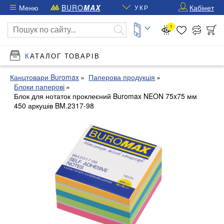
Меню
BURO
MAX
Кабінет
УКР
1
КАТАЛОГ ТОВАРІВ
Канцтовари Buromax
Паперова продукція
Блоки паперові
Блок для нотаток проклеєний Buromax NEON 75x75 мм
450 аркушів BM.2317-98