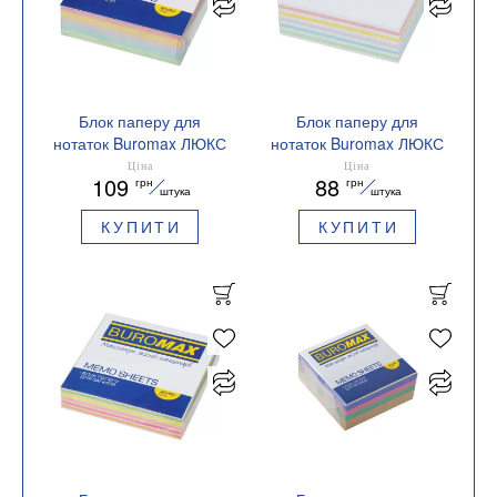
Блок паперу для
Блок паперу для
нотаток Buromax ЛЮКС
нотаток Buromax ЛЮКС
ДЕКОР 90х90х30мм
ЗЕБРА 90х90х30мм не
Ціна
Ціна
109
88
грн
грн
склеєний BM.2282
склеєний BM.2261
штука
штука
КУПИТИ
КУПИТИ