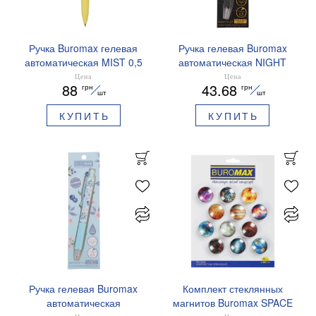
Ручка Buromax гелевая
Ручка гелевая Buromax
автоматическая MIST 0,5
автоматическая NIGHT
мм синие чернила
SKY ZODIAC 0.5 мм
Цена
Цена
88
43.68
грн
грн
BM.83103
ароматизированный грипп
шт
шт
синие чернила BM.8379-
КУПИТЬ
КУПИТЬ
01
Ручка гелевая Buromax
Комплект стеклянных
автоматическая
магнитов Buromax SPACE