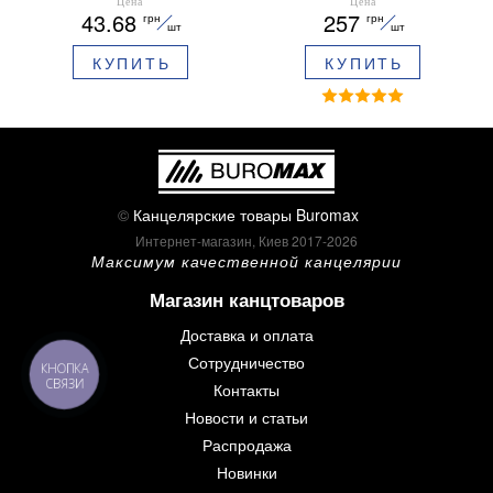
ARABESKI 0.5 мм
12 шт 30 мм BM.0048
Цена
Цена
43.68
257
грн
грн
ароматизированный грипп
шт
шт
синие чернила в блистере
КУПИТЬ
КУПИТЬ
BM.8379-02
©
Канцелярские товары Buromax
Интернет-магазин, Киев 2017-2026
Максимум качественной канцелярии
Магазин канцтоваров
Доставка и оплата
Сотрудничество
КНОПКА
СВЯЗИ
Контакты
Новости и статьи
Распродажа
Новинки