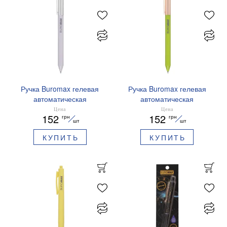
Ручка Buromax гелевая
Ручка Buromax гелевая
автоматическая
автоматическая
PRESTIGE SILVER 0,5 мм
PRESTIGE GOLD 0,5 мм
Цена
Цена
152
152
грн
грн
синие чернила BM.83102
синие чернила BM.83101
шт
шт
КУПИТЬ
КУПИТЬ