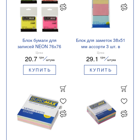
Блок бумаги для
Блок для заметок 38х51
записей NEON 76х76
мм ассорти 3 шт. в
мм ассорти Buromax
блистере BM.2319-99
Цена
Цена
20.7
29.1
грн
грн
BM.2316-98
Buromax
штука
штука
КУПИТЬ
КУПИТЬ