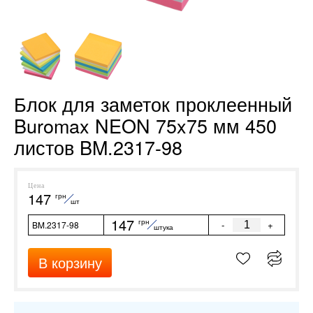
Блок для заметок проклеенный
Buromax NEON 75x75 мм 450
листов BM.2317-98
Цена
147
грн
шт
147
грн
-
+
BM.2317-98
штука
В корзину