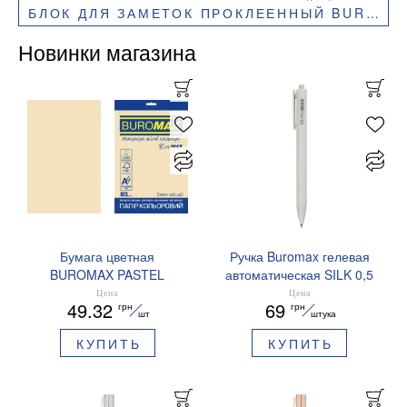
БЛОК ДЛЯ ЗАМЕТОК ПРОКЛЕЕННЫЙ BUROMAX NEON 75X75 ММ 450 ЛИСТОВ BM.2317-97
Новинки магазина
Бумага цветная
Ручка Buromax гелевая
BUROMAX PASTEL
автоматическая SILK 0,5
EUROMAX 20 арк А4 80 г/
мм синие чернила
Цена
Цена
49.32
69
грн
грн
мс BM.2721220E-08
BM.83100
шт
штука
КУПИТЬ
КУПИТЬ