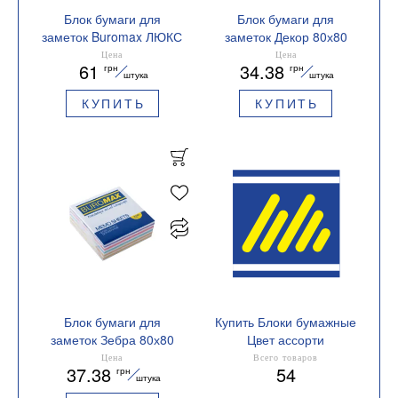
Блок бумаги для
Блок бумаги для
заметок Buromax ЛЮКС
заметок Декор 80х80
РАДУГА 90х90х20мм
несклеенный BM.2273
Цена
Цена
61
34.38
грн
грн
склеенный BM.2240
Buromax
штука
штука
КУПИТЬ
КУПИТЬ
Блок бумаги для
Купить Блоки бумажные
заметок Зебра 80х80
Цвет ассорти
склеенный BM.2252
Цена
Всего товаров
37.38
54
грн
Buromax
штука