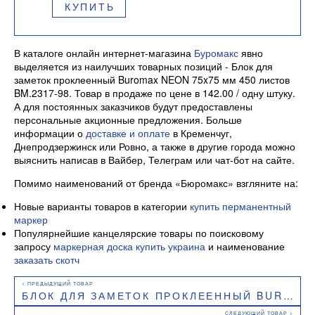
КУПИТЬ
В каталоге онлайн интернет-магазина
Буромакс
явно
выделяется из наилучших товарных позиций - Блок для
заметок проклеенный Buromax NEON 75x75 мм 450 листов
BM.2317-98. Товар в продаже по цене в 142.00 / одну штуку.
А для постоянных заказчиков будут предоставлены
персональные акционные предложения. Больше
информации о
доставке и оплате
в Кременчуг,
Днепродзержинск или Ровно, а также в другие города можно
выяснить написав в Вайбер, Телеграм или чат-бот на сайте.
Помимо наименований от бренда «Бюромакс» взгляните на:
Новые варианты товаров в категории
купить перманентный
маркер
Популярнейшие канцелярские товары по поисковому
запросу
маркерная доска купить украина
и наименование
заказать скотч
БЛОК ДЛЯ ЗАМЕТОК ПРОКЛЕЕННЫЙ BUROMAX SMILE 70X70 ММ 50 ЛИСТОВ BM.2318-08