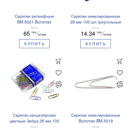
Скрепки рельефные
Скрепки никелированные
BM.5021 Buromax
28 мм 100 шт.треугольные
Buromax BM.5023
Цена
Цена
65
14.34
грн
грн
штука
штука
КУПИТЬ
КУПИТЬ
Скрепки канцелярские
Скрепки никелированные
цветные Зебра 28 мм 100
Buromax BM.5019
шт.Buromax BM.5071
Цена
Цена