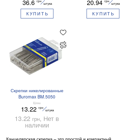
36.6
20.94
грн
грн
штука
штука
КУПИТЬ
КУПИТЬ
Скрепки никелированные
Buromax BM.5050
Цена
13.22
грн
штука
13.22
, Нет в
грн
наличии
Канцелярская скрепка – это простой и компактный