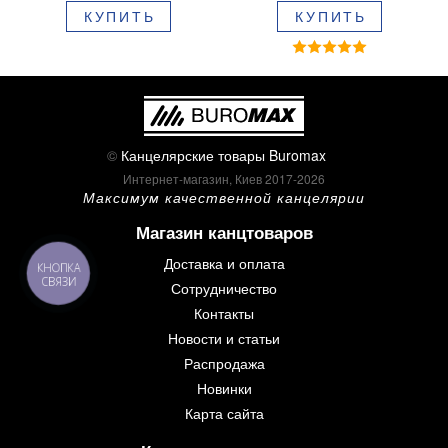
синие чернила в блистере
КУПИТЬ
КУПИТЬ
BM.8379-02
©
Канцелярские товары Buromax
Интернет-магазин, Киев 2017-2026
Максимум качественной канцелярии
Магазин канцтоваров
Доставка и оплата
КНОПКА
СВЯЗИ
Сотрудничество
Контакты
Новости и статьи
Распродажа
Новинки
Карта сайта