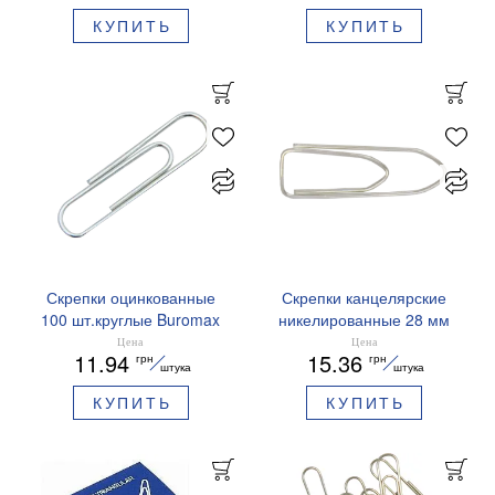
КУПИТЬ
КУПИТЬ
Скрепки оцинкованные
Скрепки канцелярские
100 шт.круглые Buromax
никелированные 28 мм
BM.5022
пятиугольные Buromax
Цена
Цена
11.94
15.36
грн
грн
BM.5010
штука
штука
КУПИТЬ
КУПИТЬ