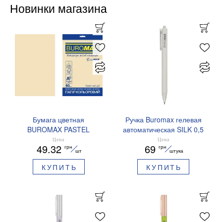
Новинки магазина
Бумага цветная
Ручка Buromax гелевая
BUROMAX PASTEL
автоматическая SILK 0,5
EUROMAX 20 арк А4 80 г/
мм синие чернила
Цена
Цена
49.32
69
грн
грн
мс BM.2721220E-08
BM.83100
шт
штука
КУПИТЬ
КУПИТЬ