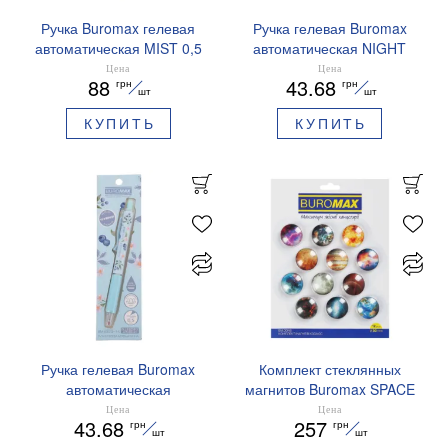
Ручка Buromax гелевая
Ручка гелевая Buromax
автоматическая MIST 0,5
автоматическая NIGHT
мм синие чернила
SKY ZODIAC 0.5 мм
Цена
Цена
88
43.68
грн
грн
BM.83103
ароматизированный грипп
шт
шт
синие чернила BM.8379-
КУПИТЬ
КУПИТЬ
01
Ручка гелевая Buromax
Комплект стеклянных
автоматическая
магнитов Buromax SPACE
ARABESKI 0.5 мм
12 шт 30 мм BM.0048
Цена
Цена
43.68
257
грн
грн
ароматизированный грипп
шт
шт