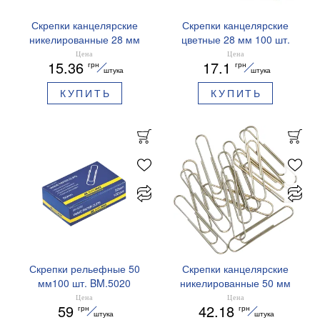
Скрепки канцелярские
Скрепки канцелярские
никелированные 28 мм
цветные 28 мм 100 шт.
100 шт.Buromax BM.5005
Buromax BM.5015
Цена
Цена
15.36
17.1
грн
грн
штука
штука
КУПИТЬ
КУПИТЬ
Скрепки рельефные 50
Скрепки канцелярские
мм100 шт. BM.5020
никелированные 50 мм
Buromax
100 шт.Buromax BM.5001
Цена
Цена
59
42.18
грн
грн
штука
штука