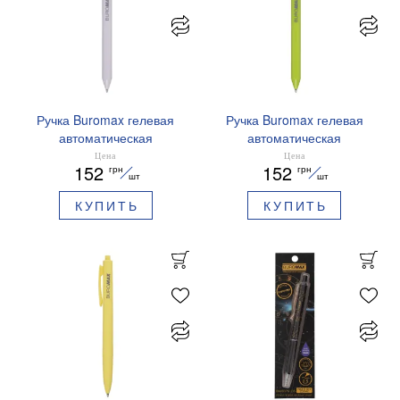
Ручка Buromax гелевая
Ручка Buromax гелевая
автоматическая
автоматическая
PRESTIGE SILVER 0,5 мм
PRESTIGE GOLD 0,5 мм
Цена
Цена
152
152
грн
грн
синие чернила BM.83102
синие чернила BM.83101
шт
шт
КУПИТЬ
КУПИТЬ