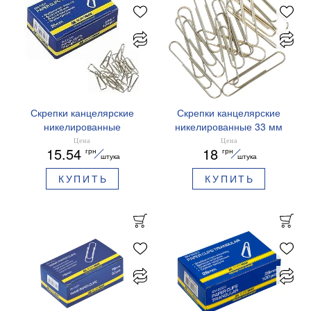
Скрепки канцелярские
Скрепки канцелярские
никелированные
никелированные 33 мм
треугольные 25 мм 100
100 шт.Buromax BM.5003
Цена
Цена
15.54
18
грн
грн
шт.Buromax BM.5007
штука
штука
КУПИТЬ
КУПИТЬ