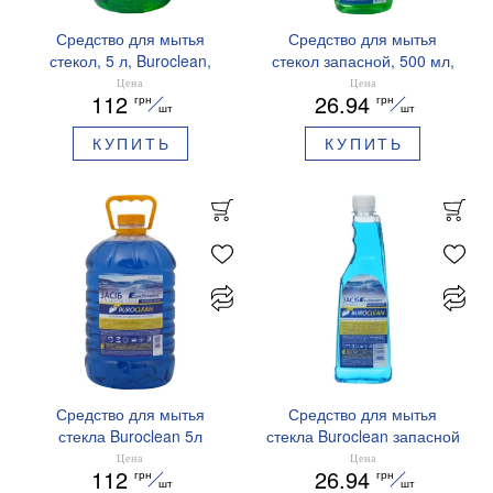
Средство для мытья
Средство для мытья
стекол, 5 л, Buroclean,
стекол запасной, 500 мл,
1070060
Buroclean, 1070060
Цена
Цена
112
26.94
грн
грн
шт
шт
КУПИТЬ
КУПИТЬ
Средство для мытья
Средство для мытья
стекла Buroclean 5л
стекла Buroclean запасной
морская свежесть
500мл морская свежесть
Цена
Цена
112
26.94
грн
грн
10700605
10700603
шт
шт