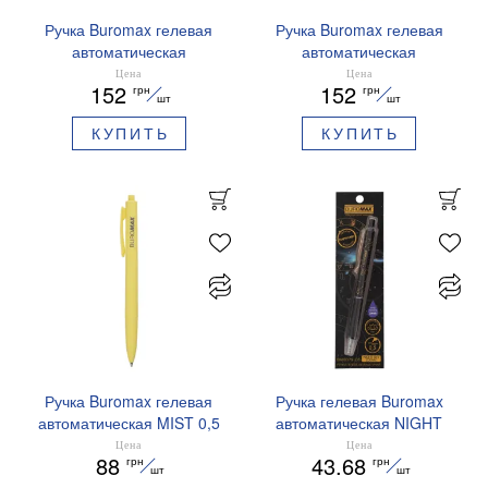
Ручка Buromax гелевая
Ручка Buromax гелевая
автоматическая
автоматическая
PRESTIGE SILVER 0,5 мм
PRESTIGE GOLD 0,5 мм
Цена
Цена
152
152
грн
грн
синие чернила BM.83102
синие чернила BM.83101
шт
шт
КУПИТЬ
КУПИТЬ
Ручка Buromax гелевая
Ручка гелевая Buromax
автоматическая MIST 0,5
автоматическая NIGHT
мм синие чернила
SKY ZODIAC 0.5 мм
Цена
Цена
88
43.68
грн
грн
BM.83103
ароматизированный грипп
шт
шт
синие чернила BM.8379-