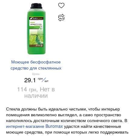
Моющее бесфосфатное
средство для стеклянных
и зеркальных
Цена
29.1
грн
поверхностей, 1 л,
шт
BUROCLEAN SOFT
114
, Нет в
грн
Industry-3 BuroClean,
наличии
10900020
Стекла должны быть идеально чистыми, чтобы интерьер
помещения великолепно выглядел, а само пространство
наполнялось достаточным количеством солнечного света. В
интернет-магазине Buromax
удастся найти качественные
моющие средства, при помощи которых легко поддерживать