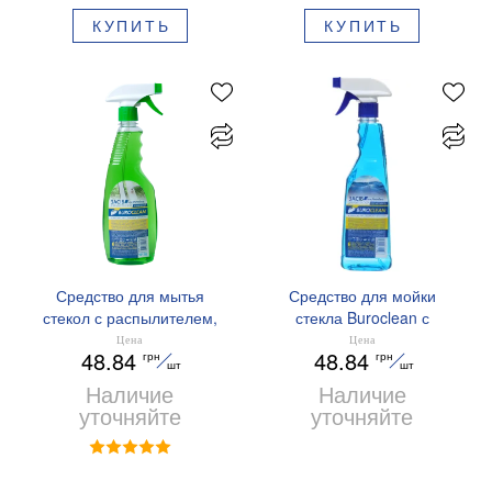
КУПИТЬ
КУПИТЬ
Средство для мытья
Средство для мойки
стекол с распылителем,
стекла Buroclean с
500 мл, Buroclean,
распылителем 500мл
Цена
Цена
48.84
48.84
грн
грн
1070060
морская свежесть
шт
шт
10700601
Наличие
Наличие
уточняйте
уточняйте