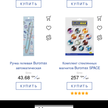
КУПИТЬ
КУПИТЬ
01
Ручка гелевая Buromax
Комплект стеклянных
автоматическая
магнитов Buromax SPACE
ARABESKI 0.5 мм
12 шт 30 мм BM.0048
Цена
Цена
43.68
257
грн
грн
ароматизированный грипп
шт
шт
синие чернила в блистере
КУПИТЬ
КУПИТЬ
BM.8379-02