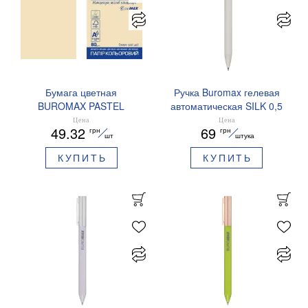
Бумага цветная
Ручка Buromax гелевая
BUROMAX PASTEL
автоматическая SILK 0,5
EUROMAX 20 арк А4 80 г/
мм синие чернила
Цена
Цена
49.32
69
грн
грн
мс BM.2721220E-08
BM.83100
шт
штука
КУПИТЬ
КУПИТЬ