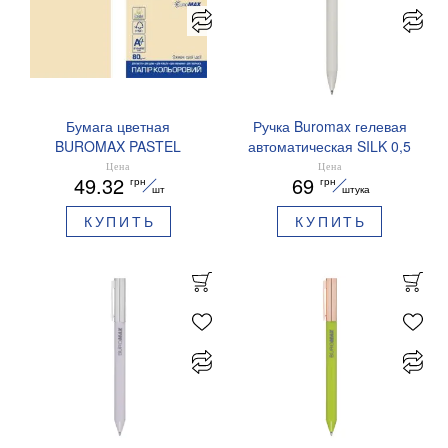
Бумага цветная
Ручка Buromax гелевая
BUROMAX PASTEL
автоматическая SILK 0,5
EUROMAX 20 арк А4 80 г/
мм синие чернила
Цена
Цена
49.32
69
грн
грн
мс BM.2721220E-08
BM.83100
шт
штука
КУПИТЬ
КУПИТЬ