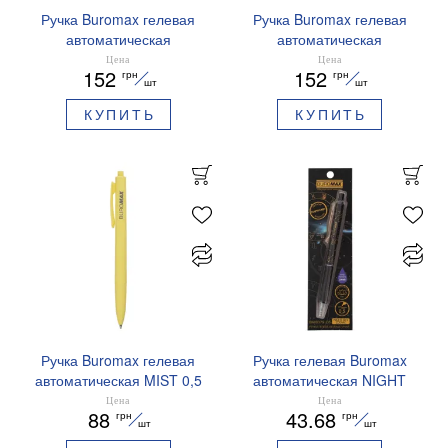
Ручка Buromax гелевая
Ручка Buromax гелевая
автоматическая
автоматическая
PRESTIGE SILVER 0,5 мм
PRESTIGE GOLD 0,5 мм
Цена
Цена
152
152
грн
грн
синие чернила BM.83102
синие чернила BM.83101
шт
шт
КУПИТЬ
КУПИТЬ
Ручка Buromax гелевая
Ручка гелевая Buromax
автоматическая MIST 0,5
автоматическая NIGHT
мм синие чернила
SKY ZODIAC 0.5 мм
Цена
Цена
88
43.68
грн
грн
BM.83103
ароматизированный грипп
шт
шт
синие чернила BM.8379-