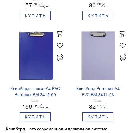
157
80
грн
грн
штука
шт
КУПИТЬ
КУПИТЬ
Клипборд - папка А4 PVC
Клипборд Buromax А4
Buromax BM.3415-99
PVC BM.3411-06
ассорти
Цена
Цена
159
82
грн
грн
штука
шт
КУПИТЬ
КУПИТЬ
Клипборд – это современная и практичная система