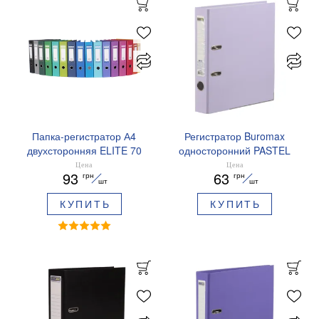
Папка-регистратор А4
Регистратор Buromax
двухсторонняя ELITE 70
односторонний PASTEL
мм Buromax BM.3001c
А4 50/55 мм внутренний
Цена
Цена
93
63
грн
грн
внешний BEST BM.3022
шт
шт
КУПИТЬ
КУПИТЬ