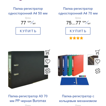
Папка-регистратор
Папка-регистратор
односторонний А4 50 мм
односторонний А4 70 мм
Buromax BM.3012-c
Buromax BM.3011c
Цена
Цена
77
75...77
грн
грн
шт
шт
КУПИТЬ
КУПИТЬ
Папка-регистратор А3 70
Папка-регистратор с
мм PP черная Buromax
кольцевым механизмом
BM.3003-01
Buromax А4 4D 40 мм
Цена
Цена