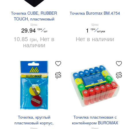
Точилка CUBE, RUBBER
Точилка Buromax BM.4754
TOUCH, пластиковый
корпус, контейнер,
Цена
Цена
29.94
1
грн
грн
BUROMAX BM.4757
шт
штука
10.85
, Нет в
Нет в наличии
грн
наличии
Точилка, круглый
Точилка пластиковая с
пластиковый корпус,
контейнером BUROMAX
комплект 2 штуки,
BM.4755
Цена
Цена