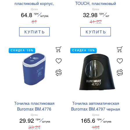
пластиковый корпус,
TOUCH, пластиковый
контейнер, Master twist
корпус, контейнер, 1
Цена
Цена
64.8
32.98
грн
грн
BUROMAX BM.4777
штука (блистер),
штука
шт
81
BUROMAX BM.4757-1
41.22
КУПИТЬ
КУПИТЬ
СКИДКА 10%
СКИДКА 10%
Точилка пластиковая
Точилка автоматическая
Buromax BM.4776
Buromax BM.4797 черная
на батарейках
Цена
Цена
29.92
165.6
грн
грн
штука
штука
33.24
184