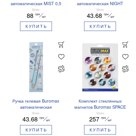
автоматическая MIST 0,5
автоматическая NIGHT
мм синие чернила
SKY ZODIAC 0.5 мм
Цена
Цена
88
43.68
грн
грн
BM.83103
ароматизированный грипп
шт
шт
синие чернила BM.8379-
КУПИТЬ
КУПИТЬ
01
Ручка гелевая Buromax
Комплект стеклянных
автоматическая
магнитов Buromax SPACE
ARABESKI 0.5 мм
12 шт 30 мм BM.0048
Цена
Цена
43.68
257
грн
грн
ароматизированный грипп
шт
шт
синие чернила в блистере
КУПИТЬ
КУПИТЬ
BM.8379-02