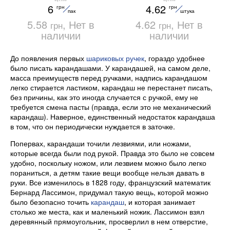
6
4.62
грн
грн
блистер, BUROMAX
пак
штука
BM.4700-99
5.58
, Нет в
4.62
, Нет в
грн
грн
наличии
наличии
До появления первых
шариковых ручек
, гораздо удобнее
было писать карандашами. У карандашей, на самом деле,
масса преимуществ перед ручками, надпись карандашом
легко стирается ластиком, карандаш не перестанет писать,
без причины, как это иногда случается с ручкой, ему не
требуется смена пасты (правда, если это не механический
карандаш). Наверное, единственный недостаток карандаша
в том, что он периодически нуждается в заточке.
Попервах, карандаши точили лезвиями, или ножами,
которые всегда были под рукой. Правда это было не совсем
удобно, поскольку ножом, или лезвием можно было легко
пораниться, а детям такие вещи вообще нельзя давать в
руки. Все изменилось в 1828 году, французский математик
Бернард Лассимон, придумал такую вещь, которой можно
было безопасно точить
карандаш
, и которая занимает
столько же места, как и маленький ножик. Лассимон взял
деревянный прямоугольник, просверлил в нем отверстие,