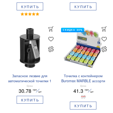
КУПИТЬ
КУПИТЬ
СКИДКА 30%
Запасное лезвие для
Точилка с контейнером
автоматической точилки 1
Buromax MARBLE ассорти
шт Buromax BM.4692
Цена
Цена
30.78
41.3
грн
грн
шт
шт
59
КУПИТЬ
КУПИТЬ