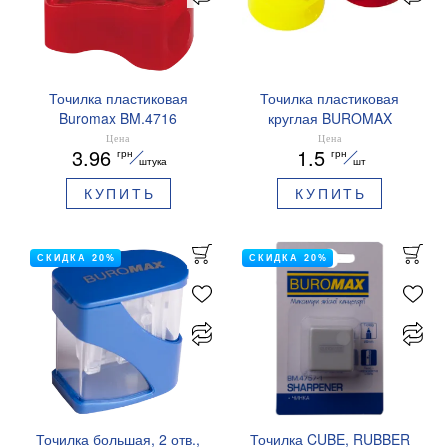
Точилка пластиковая
Точилка пластиковая
Buromax BM.4716
круглая BUROMAX
BM.4700
Цена
Цена
3.96
1.5
грн
грн
штука
шт
КУПИТЬ
КУПИТЬ
СКИДКА 20%
СКИДКА 20%
Точилка большая, 2 отв.,
Точилка CUBE, RUBBER