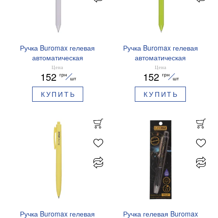
Ручка Buromax гелевая
Ручка Buromax гелевая
автоматическая
автоматическая
PRESTIGE SILVER 0,5 мм
PRESTIGE GOLD 0,5 мм
Цена
Цена
152
152
грн
грн
синие чернила BM.83102
синие чернила BM.83101
шт
шт
КУПИТЬ
КУПИТЬ
Ручка Buromax гелевая
Ручка гелевая Buromax