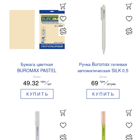
Бумага цветная
Ручка Buromax гелевая
BUROMAX PASTEL
автоматическая SILK 0,5
EUROMAX 20 арк А4 80 г/
мм синие чернила
Цена
Цена
49.32
69
грн
грн
мс BM.2721220E-08
BM.83100
шт
штука
КУПИТЬ
КУПИТЬ