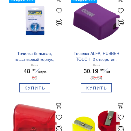
СКИДКА 20%
СКИДКА 10%
Точилка большая,
Точилка ALFA, RUBBER
пластиковый корпус,
TOUCH, 2 отверстия,
контейнер Master
пластиковый корпус,
Цена
Цена
48
30.19
грн
грн
BUROMAX BM.4756-1
контейнер, BUROMAX
штука
шт
60
BM.4778
33.54
КУПИТЬ
КУПИТЬ