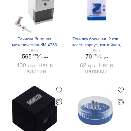
Точилка Buromax
Точилка большая, 2 отв.,
механическая BM.4786
пласт. корпус, контейнер,
Master twist 1 штука
Цена
Цена
565
70
грн
грн
(блистер) BUROMAX
штука
штука
BM.4777-1
430
, Нет в
62
, Нет в
грн
грн
наличии
наличии