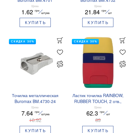
Цена
Цена
1.62
21.84
грн
грн
штука
шт
КУПИТЬ
КУПИТЬ
СКИДКА 30%
СКИДКА 30%
Точилка металлическая
Ластик точилка RAINBOW,
Buromax BM.4730-24
RUBBER TOUCH, 2 отв.,
контейнер, пластиковый
Цена
Цена
7.64
62.3
грн
грн
корпус, 1 шт. в блистере
штука
шт
10.92
BUROMAX BM.4771-1
89
КУПИТЬ
КУПИТЬ