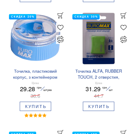
СКИДКА 20%
СКИДКА 30%
Точилка, пластиковий
Точилка ALFA, RUBBER
корпус, з контейнером
TOUCH, 2 отверстия,
BUROMAX BM.4756
пластиковый корпус,
Цена
Цена
29.28
31.29
грн
грн
контейнер, 1 штука
штука
шт
36.6
(блистер), BUROMAX
44.7
BM.4778-1
КУПИТЬ
КУПИТЬ