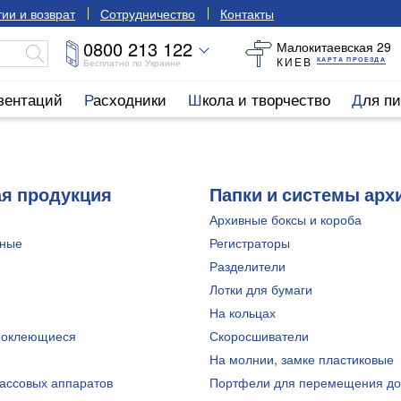
ии и возврат
Сотрудничество
Контакты
0800 213 122
Малокитаевская 29
КИЕВ
КАРТА ПРОЕЗДА
Бесплатно по Украине
езентаций
Расходники
Школа и творчество
Для п
я продукция
Папки и системы арх
и
Архивные боксы и короба
жные
Регистраторы
Разделители
Лотки для бумаги
На кольцах
моклеющиеся
Скоросшиватели
На молнии, замке пластиковые
кассовых аппаратов
Портфели для перемещения до