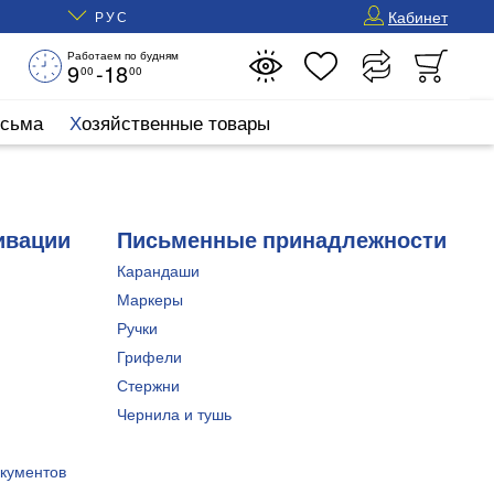
Кабинет
РУС
Работаем по будням
9
-18
00
00
исьма
Хозяйственные товары
ивации
Письменные принадлежности
Карандаши
Маркеры
Ручки
Грифели
Стержни
Чернила и тушь
кументов