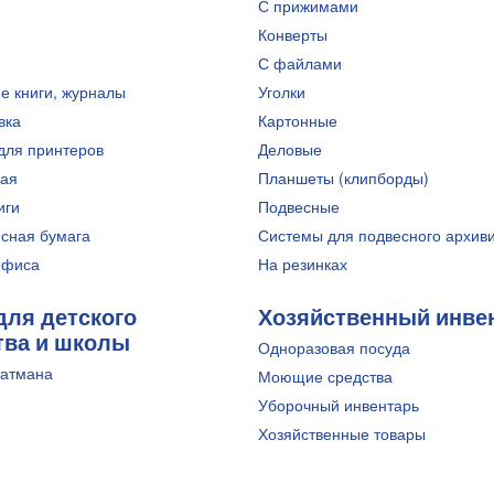
С прижимами
Конверты
С файлами
е книги, журналы
Уголки
вка
Картонные
для принтеров
Деловые
ная
Планшеты (клипборды)
иги
Подвесные
сная бумага
Системы для подвесного архив
офиса
На резинках
для детского
Хозяйственный инве
тва и школы
Одноразовая посуда
ватмана
Моющие средства
Уборочный инвентарь
Хозяйственные товары