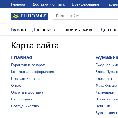
Главная
Доставка и оплата
Брендирование
Гарант
BURO
MAX
Бумага
Для офиса
Папки и архивы
Для пр
Карта сайта
Главная
Бумажна
Гарантии и возврат
Ежедневник
Контактная информация
Блоки бума
Новости и статьи
Блокноты
О нас
Факс-бумага
Оплата и доставка
Календари
Распродажа
Этикетки са
Сотрудничество
Ценники
Бумага для 