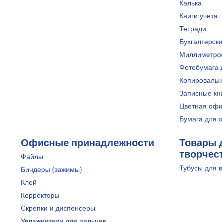
Калька
Книги учета
Тетради
Бухгалтерски
Миллиметро
Фотобумага 
Копироваль
Записные кн
Цветная офи
Бумага для 
Офисные принадлежности
Товары 
творчес
Файлы
Тубусы для 
Биндеры (зажимы)
Клей
Корректоры
Скрепки и диспенсеры
Увлажнители для пальцев