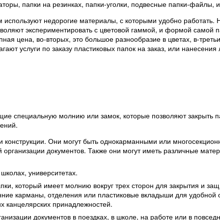
торы, папки на резинках, папки-уголки, подвесные папки-файлы, и 
ом используют недорогие материалы, с которыми удобно работать.
озволяют экспериментировать с цветовой гаммой, и формой самой п
ная цена, во-вторых, это большое разнообразие в цветах, в-третьи
гают услуги по заказу пластиковых папок на заказ, или нанесения 
щие специальную молнию или замок, которые позволяют закрыть п
ений.
 и конструкции. Они могут быть однокарманными или многосекцион
 организации документов. Также они могут иметь различные мате
школах, университетах.
апки, который имеет молнию вокруг трех сторон для закрытия и за
нние карманы, отделения или пластиковые вкладыши для удобной 
гих канцелярских принадлежностей.
анизации документов в поездках, в школе, на работе или в повсед