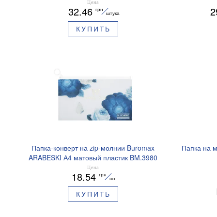
Цена
32.46
2
грн
штука
КУПИТЬ
Папка-конверт на zip-молнии Buromax
Папка на 
ARABESKI А4 матовый пластик BM.3980
Цена
18.54
грн
шт
КУПИТЬ