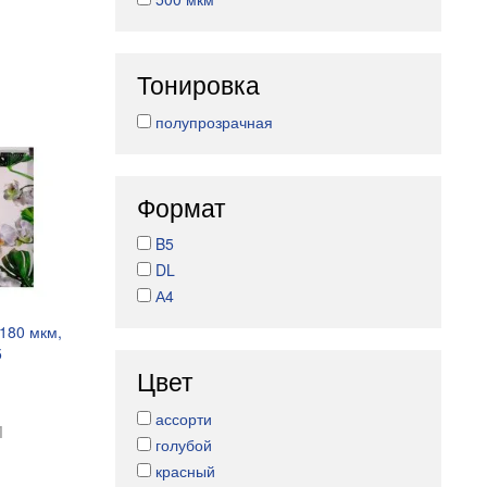
Тонировка
полупрозрачная
Формат
B5
DL
А4
 180 мкм,
5
Цвет
ассорти
и
голубой
красный