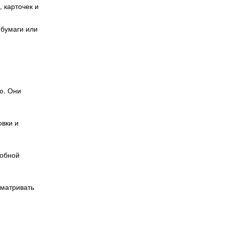
 карточек и
 бумаги или
ю. Они
овки и
добной
сматривать