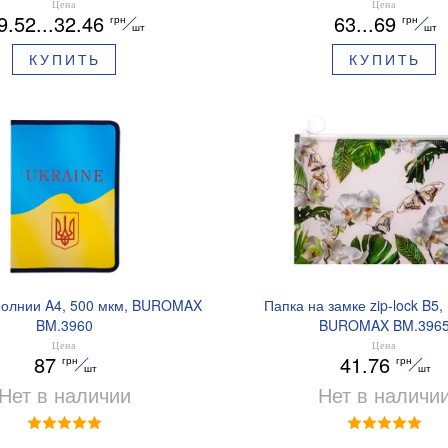
Цена
Цена
9.52...32.46
63...69
грн
грн
шт
шт
КУПИТЬ
КУПИТЬ
молнии A4, 500 мкм, BUROMAX
Папка на замке zip-lock B5,
BM.3960
BUROMAX BM.396
Цена
Цена
87
41.76
грн
грн
шт
шт
Нет в наличии
Нет в наличи