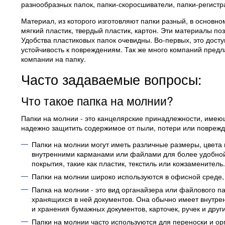
разнообразных папок, папки-скоросшиватели, папки-регистра
Материал, из которого изготовляют папки разный, в основн
мягкий пластик, твердый пластик, картон. Эти материалы п
Удобства пластиковых папок очевидны. Во-первых, это доступ
устойчивость к повреждениям. Так же много компаний предла
компании на папку.
Часто задаваемые вопросы:
Что такое папка на молнии?
Папки на молнии - это канцелярские принадлежности, имею
надежно защитить содержимое от пыли, потери или поврежд
Папки на молнии могут иметь различные размеры, цвета
внутренними карманами или файлами для более удобной
покрытия, такие как пластик, текстиль или кожзаменитель.
Папки на молнии широко используются в офисной среде, 
Папка на молнии - это вид органайзера или файлового п
хранящихся в ней документов. Она обычно имеет внутре
и хранения бумажных документов, карточек, ручек и дру
Папки на молнии часто используются для переноски и орг