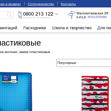
ии и возврат
Сотрудничество
Контакты
0800 213 122
Малокитаевская 29
КИЕВ
КАРТА ПРОЕЗДА
Бесплатно по Украине
езентаций
Расходники
Школа и творчество
Для п
ластиковые
на молнии, замке пластиковые