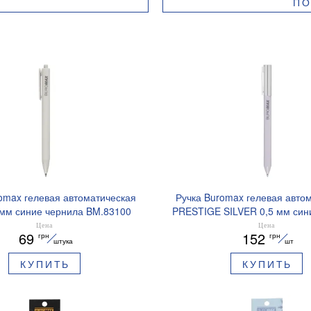
ПО
omax гелевая автоматическая
Ручка Buromax гелевая авто
 мм синие чернила BM.83100
PRESTIGE SILVER 0,5 мм син
BM.83102
Цена
Цена
69
152
грн
грн
штука
шт
КУПИТЬ
КУПИТЬ