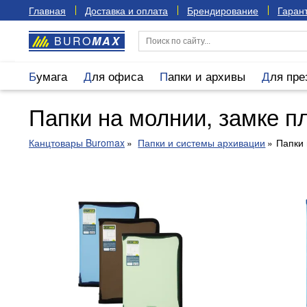
Главная
Доставка и оплата
Брендирование
Гарант
BURO
MAX
Бумага
Для офиса
Папки и архивы
Для пр
Папки на молнии, замке п
Канцтовары Buromax
Папки и системы архивации
Папки 