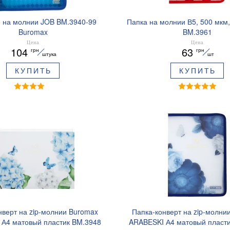
5 на молнии JOB BM.3940-99
Папка на молнии В5, 500 мк
Buromax
BM.3961
Цена
Цена
104
63
грн
грн
штука
шт
КУПИТЬ
КУПИТЬ
нверт на zip-молнии Buromax
Папка-конверт на zip-молни
А4 матовый пластик BM.3948
ARABESKI А4 матовый пласт