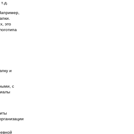
т.д.
 Например,
апки.
х, это
логотипа
апку и
ными, с
риалы
щиты
организации
невной