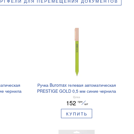
РТФЕЛИ ДЛЯ ПЕРЕМЕЩЕНИЯ ДОКУМЕНТОВ
матическая
Ручка Buromax гелевая автоматическая
ие чернила
PRESTIGE GOLD 0,5 мм синие чернила
BM.83101
Цена
152
грн
шт
КУПИТЬ