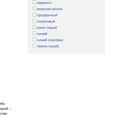
маренго
морская волна
прозрачный
салатовый
сине-серый
синий
синий электрик
темно-синий
ибо
торой –
ство