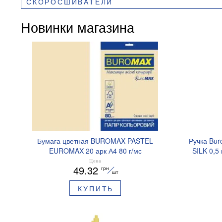
СКОРОСШИВАТЕЛИ
Новинки магазина
Бумага цветная BUROMAX PASTEL
Ручка Bur
EUROMAX 20 арк А4 80 г/мс
SILK 0,5
BM.2721220E-08
Цена
49.32
грн
шт
КУПИТЬ