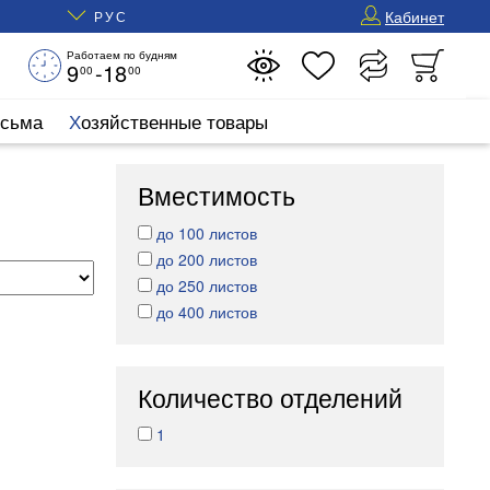
Кабинет
РУС
Работаем по будням
9
-18
00
00
исьма
Хозяйственные товары
Вместимость
до 100 листов
до 200 листов
до 250 листов
до 400 листов
Количество отделений
1