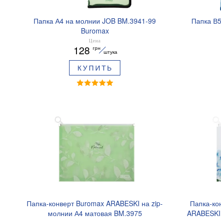
Папка А4 на молнии JOB BM.3941-99
Папка В
Buromax
Цена
128
грн
штука
КУПИТЬ
Папка-конверт Buromax ARABESKI на zip-
Папка-ко
молнии А4 матовая BM.3975
ARABESKI 