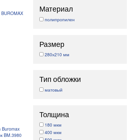
Материал
м, BUROMAX
полипропилен
Размер
280х210 мм
Тип обложки
матовый
Толщина
180 мкм
и Buromax
400 мкм
ик BM.3980
500 мкм