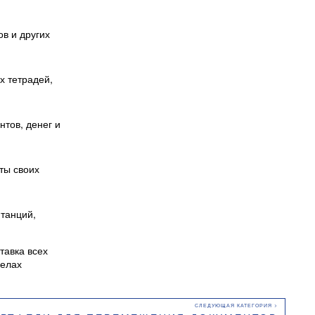
в и других
х тетрадей,
нтов, денег и
ты своих
итанций,
тавка всех
делах