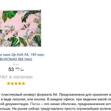
а замк zip-lock А4, 180 мкм,
BUROMAX BM.3962
Цена
53
грн
шт
Нет в наличии
т пластиковый конверт формата А4. Предназначена для хранения и
в виде липучки, или кнопки. В каждом офисе, при ведении какой-л
ной документации.
Папка
– это некая оболочка, предназначение ко
ольше. На рынке сейчас представлено просто огромнейшее количе