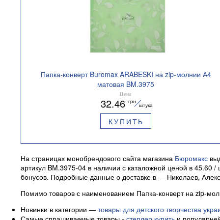
Папка-конверт Buromax ARABESKI на zip-молнии А4
матовая BM.3975
Цена
32.46
грн
штука
КУПИТЬ
На страницах монобрендового сайта магазина
Бюромакс
выд
артикул BM.3975-04 в наличии с каталожной ценой в 45.60 /
бонусов. Подробные данные о доставке в — Николаев, Алекс
Помимо товаров с наименованием Папка-конверт на zip-мол
Новинки в категории —
товары для детского творчества укра
Самые спрашиваемые товары -
степлер купить
и популярней