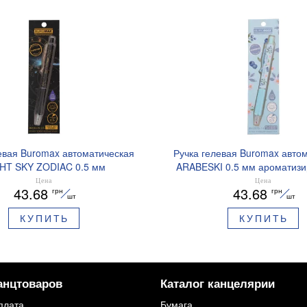
евая Buromax автоматическая
Ручка гелевая Buromax авто
HT SKY ZODIAC 0.5 мм
ARABESKI 0.5 мм ароматиз
рованный грипп синие чернила
грипп синие чернила в блисте
Цена
Цена
43.68
43.68
грн
грн
BM.8379-01
02
шт
шт
КУПИТЬ
КУПИТЬ
анцтоваров
Каталог канцелярии
плата
Бумага