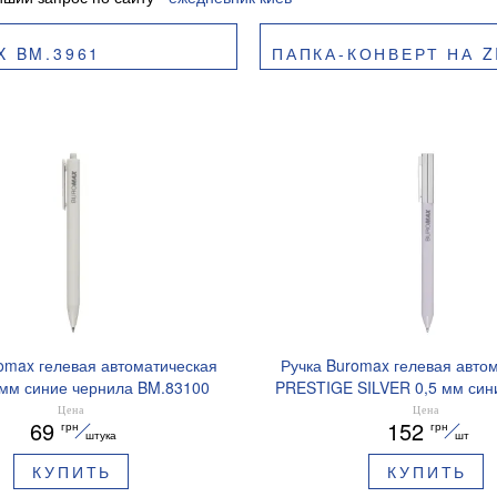
X BM.3961
ПАПКА-КОНВЕРТ НА ZIP-МОЛН
omax гелевая автоматическая
Ручка Buromax гелевая авто
 мм синие чернила BM.83100
PRESTIGE SILVER 0,5 мм син
BM.83102
Цена
Цена
69
152
грн
грн
штука
шт
КУПИТЬ
КУПИТЬ