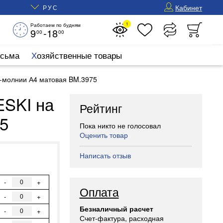
Кабинет
РУС
1
Работаем по будням
9
-18
00
00
исьма
Хозяйственные товары
p-молнии А4 матовая BM.3975
ESKI на
Рейтинг
5
Пока никто не голосовал
Оценить товар
Написать отзыв
-
+
Оплата
-
+
Безналичный расчет
-
+
Счет-фактура, расходная