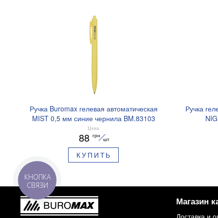
Ручка Buromax гелевая автоматическая
Ручка гел
MIST 0,5 мм синие чернила BM.83103
NIG
ароматизи
Цена
88
грн
шт
КУПИТЬ
КНОПКА
СВЯЗИ
Магазин к
Доставка и о