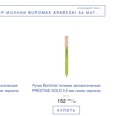
ИИ BUROMAX ARABESKI А4 МАТОВЫЙ ПЛАСТИК BM.3948
матическая
Ручка Buromax гелевая автоматическая
ие чернила
PRESTIGE GOLD 0,5 мм синие чернила
BM.83101
Цена
152
грн
шт
КУПИТЬ