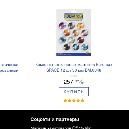
матическая
Комплект стеклянных магнитов Buromax
ированный
SPACE 12 шт 30 мм BM.0048
ре BM.8379-
Цена
257
грн
шт
КУПИТЬ
Соцсети и партнеры
Магазин канцтоваров Office-Mix