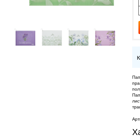
К
Пап
пра
пол
Пап
лис
тра
Арт
Х