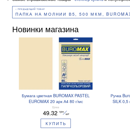
ПАПКА НА МОЛНИИ В5, 500 МКМ, BUROMA
Новинки магазина
Бумага цветная BUROMAX PASTEL
Ручка Bur
EUROMAX 20 арк А4 80 г/мс
SILK 0,5
BM.2721220E-08
Цена
49.32
грн
шт
КУПИТЬ