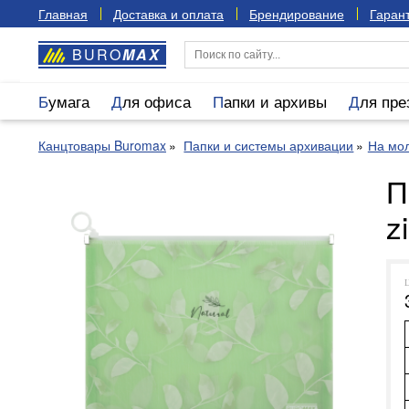
Главная
Доставка и оплата
Брендирование
Гарант
BURO
MAX
Бумага
Для офиса
Папки и архивы
Для пр
Канцтовары Buromax
Папки и системы архивации
На мол
П
z