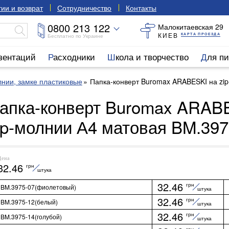
ии и возврат
Сотрудничество
Контакты
0800 213 122
Малокитаевская 29
КИЕВ
КАРТА ПРОЕЗДА
Бесплатно по Украине
езентаций
Расходники
Школа и творчество
Для п
нии, замке пластиковые
Папка-конверт Buromax ARABESKI на zi
апка-конверт Buromax ARAB
ip-молнии А4 матовая BM.397
Цена
32.46
грн
штука
32.46
грн
BM.3975-07(фиолетовый)
штука
32.46
грн
BM.3975-12(белый)
штука
32.46
грн
BM.3975-14(голубой)
штука
грн