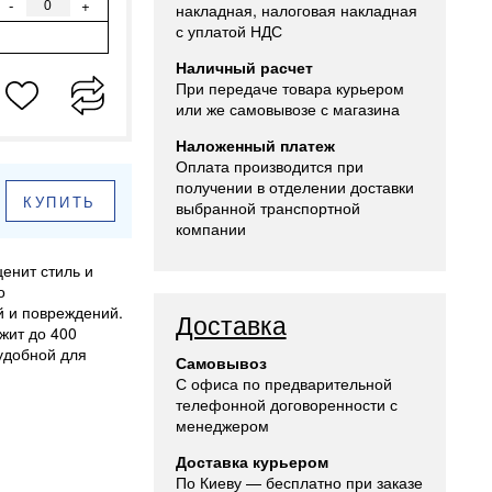
-
+
накладная, налоговая накладная
с уплатой НДС
Наличный расчет
При передаче товара курьером
или же самовывозе с магазина
Наложенный платеж
Оплата производится при
получении в отделении доставки
КУПИТЬ
выбранной транспортной
компании
енит стиль и
о
й и повреждений.
Доставка
жит до 400
удобной для
Самовывоз
С офиса по предварительной
телефонной договоренности с
менеджером
Доставка курьером
По Киеву — бесплатно при заказе