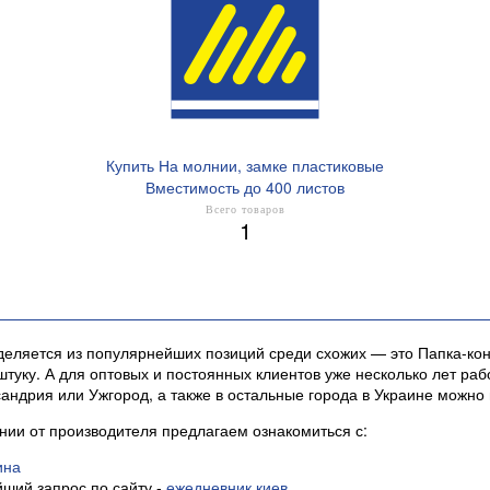
Купить На молнии, замке пластиковые
Вместимость до 400 листов
Всего товаров
1
еляется из популярнейших позиций среди схожих — это Папка-кон
 штуку. А для оптовых и постоянных клиентов уже несколько лет р
андрия или Ужгород, а также в остальные города в Украине можно
нии от производителя предлагаем ознакомиться с:
ина
ший запрос по сайту -
ежедневник киев