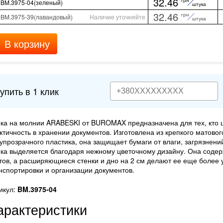
32.46
BM.3975-04(зеленый)
штука
32.46
грн
BM.3975-39(лавандовый)
Наличие уточняйте
штука
В корзину
упить в 1 клик
ка на молнии ARABESKI от BUROMAX предназначена для тех, кто ц
ктичность в хранении документов. Изготовлена из крепкого матовог
упрозрачного пластика, она защищает бумаги от влаги, загрязнени
ка выделяется благодаря нежному цветочному дизайну. Она содер
тов, а расширяющиеся стенки и дно на 2 см делают ее еще более 
нспортировки и организации документов.
икул:
BM.3975-04
арактеристики